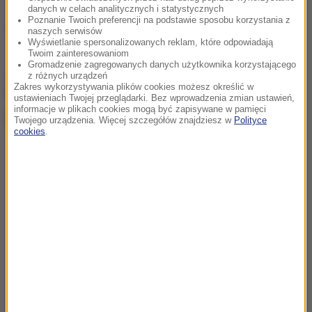
danych w celach analitycznych i statystycznych
Poznanie Twoich preferencji na podstawie sposobu korzystania z
Źródło: brak
naszych serwisów
Wyświetlanie spersonalizowanych reklam, które odpowiadają
Twoim zainteresowaniom
Gromadzenie zagregowanych danych użytkownika korzystającego
chcesz widzieć więcej artykułów od RMF24?
dodaj w
z różnych urządzeń
Zakres wykorzystywania plików cookies możesz określić w
Google
ustawieniach Twojej przeglądarki. Bez wprowadzenia zmian ustawień,
informacje w plikach cookies mogą być zapisywane w pamięci
Twojego urządzenia. Więcej szczegółów znajdziesz w
Polityce
cookies
.