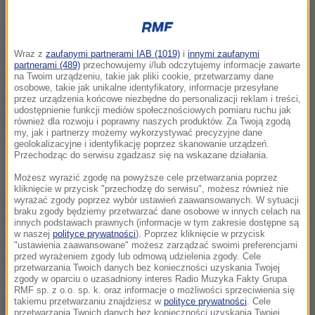
Kamery ustawiono tak, że nie widać, co dzieje się w
Wraz z
zaufanymi partnerami IAB (1019)
i
innymi zaufanymi
partnerami (489)
przechowujemy i/lub odczytujemy informacje zawarte
kabinach. Oko Wielkiego Brata w postaci monitora
na Twoim urządzeniu, takie jak pliki cookie, przetwarzamy dane
osobowe, takie jak unikalne identyfikatory, informacje przesyłane
stoi tylko na biurku dyrektorki gimnazjum.
przez urządzenia końcowe niezbędne do personalizacji reklam i treści,
udostępnienie funkcji mediów społecznościowych pomiaru ruchu jak
Pabianickie gimnazjum odwiedził reporter RMF
również dla rozwoju i poprawny naszych produktów. Za Twoją zgodą
my, jak i partnerzy możemy wykorzystywać precyzyjne dane
Marcin Wąsiewicz. Posłuchaj:
geolokalizacyjne i identyfikację poprzez skanowanie urządzeń.
Przechodząc do serwisu zgadzasz się na wskazane działania.
Trzeba dodać, że z ankiety rozpisanej wśród
Możesz wyrazić zgodę na powyższe cele przetwarzania poprzez
kliknięcie w przycisk "przechodzę do serwisu", możesz również nie
łódzkich szóstoklasistów wynika, że najczęściej
wyrażać zgody poprzez wybór ustawień zaawansowanych. W sytuacji
braku zgody będziemy przetwarzać dane osobowe w innych celach na
uczniowie spotykają się z przemocą w szkołach. Ale
innych podstawach prawnych (informacje w tym zakresie dostępne są
w naszej
polityce prywatności
). Poprzez kliknięcie w przycisk
pomysł dyrektorki gimnazjum w Pabianicach nie
"ustawienia zaawansowane" możesz zarządzać swoimi preferencjami
przed wyrażeniem zgody lub odmową udzielenia zgody. Cele
wszystkim się podoba. Łódzkie Kuratorium Oświaty
przetwarzania Twoich danych bez konieczności uzyskania Twojej
zgody w oparciu o uzasadniony interes Radio Muzyka Fakty Grupa
uznało, że instalowanie kamer w szkolnych
RMF sp. z o.o. sp. k. oraz informacje o możliwości sprzeciwienia się
takiemu przetwarzaniu znajdziesz w
polityce prywatności
. Cele
toaletach jest już przesadą.
przetwarzania Twoich danych bez konieczności uzyskania Twojej