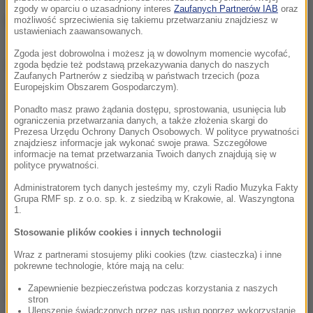
zgody w oparciu o uzasadniony interes
Zaufanych Partnerów IAB
oraz
Foto: Archiwum RMF
możliwość sprzeciwienia się takiemu przetwarzaniu znajdziesz w
ustawieniach zaawansowanych.
Zgoda jest dobrowolna i możesz ją w dowolnym momencie wycofać,
Dalsza część artykułu pod materiałem video:
zgoda będzie też podstawą przekazywania danych do naszych
Zaufanych Partnerów z siedzibą w państwach trzecich (poza
Europejskim Obszarem Gospodarczym).
Ponadto masz prawo żądania dostępu, sprostowania, usunięcia lub
ograniczenia przetwarzania danych, a także złożenia skargi do
Prezesa Urzędu Ochrony Danych Osobowych. W polityce prywatności
znajdziesz informacje jak wykonać swoje prawa. Szczegółowe
informacje na temat przetwarzania Twoich danych znajdują się w
polityce prywatności.
Administratorem tych danych jesteśmy my, czyli Radio Muzyka Fakty
Grupa RMF sp. z o.o. sp. k. z siedzibą w Krakowie, al. Waszyngtona
1.
Stosowanie plików cookies i innych technologii
Wraz z partnerami stosujemy pliki cookies (tzw. ciasteczka) i inne
pokrewne technologie, które mają na celu:
Zapewnienie bezpieczeństwa podczas korzystania z naszych
23:10
stron
Ulepszenie świadczonych przez nas usług poprzez wykorzystanie