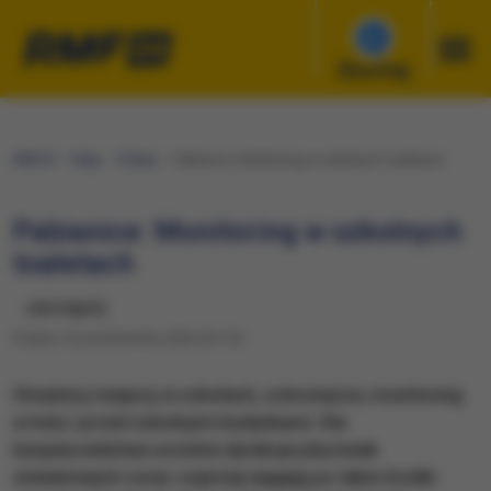
Słuchaj
RMF24
Fakty
Polska
Pabianice: Monitoring w szkolnych toaletach
Pabianice: Monitoring w szkolnych
toaletach
udostępnij
Piątek, 25 października 2002 (23:10)
Strażnicy miejscy w szkołach, ochroniarze, monitoring
w holu i przed szkolnymi budynkami. Dla
bezpieczeństwa uczniów dyrekcje placówek
oświatowych coraz częściej sięgają po takie środki