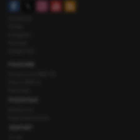
Facebook
Twitter
Instagram
YouTube
Kanały RSS
POLECANE
Gorąca Linia RMF FM
Staż w RMF24
Patronaty
POZOSTAŁE
Newsroom
Radio internetowe
KONTAKT
O nas