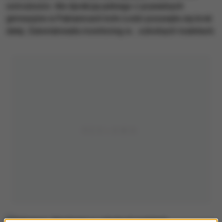
ostrożności. Ale dyrekcja jednego z prywatnych
gimnazjów w Pabianicach koło Łodzi posunęła się krok
dalej. Zainstalowała monitoring w... szkolnych toaletach.