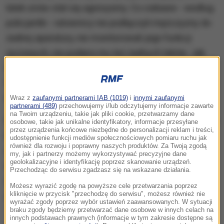
latek znów stał się agresywny. Co ciekawe - według
policjantki - ratownicy nie podłączyli mężczyzny do
żadnej aparatury, nie monitorowali jego funkcji
życiowych, nie podano mu też żadnych leków. Jak
relacjonuje, nie było zgłoszenia do szpitala o
transportowaniu tego pacjenta, a karetka nie jechała
na sygnale.
Wraz z
zaufanymi partnerami IAB (1019)
i
innymi zaufanymi
partnerami (489)
przechowujemy i/lub odczytujemy informacje zawarte
na Twoim urządzeniu, takie jak pliki cookie, przetwarzamy dane
Funkcjonariuszka zapamiętała też, że ratowniczka w
osobowe, takie jak unikalne identyfikatory, informacje przesyłane
przez urządzenia końcowe niezbędne do personalizacji reklam i treści,
karetce przykryła twarz mężczyzny dużą ilością
udostępnienie funkcji mediów społecznościowych pomiaru ruchu jak
również dla rozwoju i poprawny naszych produktów. Za Twoją zgodą
chusteczek. Po przyjeździe do szpitala, gdy
my, jak i partnerzy możemy wykorzystywać precyzyjne dane
geolokalizacyjne i identyfikację poprzez skanowanie urządzeń.
wyciągnięto nosze, usłyszała, jak kierowca
Przechodząc do serwisu zgadzasz się na wskazane działania.
ambulansu powiedział do ratowniczki: "co ty
Możesz wyrazić zgodę na powyższe cele przetwarzania poprzez
kliknięcie w przycisk "przechodzę do serwisu", możesz również nie
zrobiłaś, przecież on nie oddycha".
wyrażać zgody poprzez wybór ustawień zaawansowanych. W sytuacji
braku zgody będziemy przetwarzać dane osobowe w innych celach na
innych podstawach prawnych (informacje w tym zakresie dostępne są