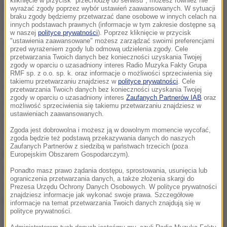
kliknięcie w przycisk "przechodzę do serwisu", możesz również nie
Czerwone Berety w Łodzi.
W naszym mieście nie ma
wyrażać zgody poprzez wybór ustawień zaawansowanych. W sytuacji
braku zgody będziemy przetwarzać dane osobowe w innych celach na
jednostki spadochronowej, ale najwięcej eksponatów
innych podstawach prawnych (informacje w tym zakresie dostępne są
w naszej
polityce prywatności
). Poprzez kliknięcie w przycisk
w Polsce jest właśnie tutaj. To chłopcy z naszych
"ustawienia zaawansowane" możesz zarządzać swoimi preferencjami
przed wyrażeniem zgody lub odmową udzielenia zgody. Cele
okolic służyli np. w 6. Pomorskiej Dywizji
przetwarzania Twoich danych bez konieczności uzyskania Twojej
zgody w oparciu o uzasadniony interes Radio Muzyka Fakty Grupa
Powietrznodesantowej i po zakończeniu służby
RMF sp. z o.o. sp. k. oraz informacje o możliwości sprzeciwienia się
takiemu przetwarzaniu znajdziesz w
polityce prywatności
. Cele
wracali do domu, na swoje miejsce. U nas się mówi,
przetwarzania Twoich danych bez konieczności uzyskania Twojej
zgody w oparciu o uzasadniony interes
Zaufanych Partnerów IAB
oraz
że spadochroniarz drugi raz nie wchodzi do tej samej
możliwość sprzeciwienia się takiemu przetwarzaniu znajdziesz w
ustawieniach zaawansowanych.
wody, ale drugi raz skacze w to samo miejsce, czyli
wraca do korzeni, wraca do rodziny
- dodaje.
Zgoda jest dobrowolna i możesz ją w dowolnym momencie wycofać,
zgoda będzie też podstawą przekazywania danych do naszych
Zaufanych Partnerów z siedzibą w państwach trzecich (poza
Miłośnicy militariów będą mogli zobaczyć
Europejskim Obszarem Gospodarczym).
zgromadzone eksponaty w sali pamięci
Ponadto masz prawo żądania dostępu, sprostowania, usunięcia lub
ograniczenia przetwarzania danych, a także złożenia skargi do
stowarzyszenia. Wśród nich nie brakuje
Prezesa Urzędu Ochrony Danych Osobowych. W polityce prywatności
znajdziesz informacje jak wykonać swoje prawa. Szczegółowe
prawdziwych perełek.
informacje na temat przetwarzania Twoich danych znajdują się w
polityce prywatności.
Mamy unikalną motorynkę spadochronową zrzucaną