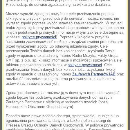
Przechodząc do serwisu zgadzasz się na wskazane działania.
Możesz wyrazić zgodę na powyższe cele przetwarzania poprzez
kliknięcie w przycisk "przechodzę do serwisu", możesz również nie
wyrażać zgody poprzez wybór ustawień zaawansowanych. W sytuacji
braku zgody będziemy przetwarzać dane osobowe w innych celach na
innych podstawach prawnych (informacje w tym zakresie dostępne są
w naszej
polityce prywatności
). Poprzez kliknięcie w przycisk
"ustawienia zaawansowane" możesz zarządzać swoimi preferencjami
przed wyrażeniem zgody lub odmową udzielenia zgody. Cele
przetwarzania Twoich danych bez konieczności uzyskania Twojej
zgody w oparciu o uzasadniony interes Radio Muzyka Fakty Grupa
RMF sp. z o.o. sp. k. oraz informacje o możliwości sprzeciwienia się
takiemu przetwarzaniu znajdziesz w
polityce prywatności
. Cele
przetwarzania Twoich danych bez konieczności uzyskania Twojej
zgody w oparciu o uzasadniony interes
Zaufanych Partnerów IAB
oraz
możliwość sprzeciwienia się takiemu przetwarzaniu znajdziesz w
ustawieniach zaawansowanych.
Zgoda jest dobrowolna i możesz ją w dowolnym momencie wycofać,
zgoda będzie też podstawą przekazywania danych do naszych
Zaufanych Partnerów z siedzibą w państwach trzecich (poza
Europejskim Obszarem Gospodarczym).
Ponadto masz prawo żądania dostępu, sprostowania, usunięcia lub
Ważąca 3,5 tony 35-letnia słonica przewróciła się we
ograniczenia przetwarzania danych, a także złożenia skargi do
Prezesa Urzędu Ochrony Danych Osobowych. W polityce prywatności
wtorek około godz. 14. W bezskutecznych próbach
znajdziesz informacje jak wykonać swoje prawa. Szczegółowe