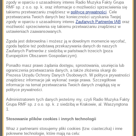
zgody w oparciu o uzasadniony interes Radio Muzyka Fakty Grupa
Gospodarowania Odpadami w Warszawie.
RMF sp. z o.o. sp. k. oraz informacje o możliwości sprzeciwienia się
takiemu przetwarzaniu znajdziesz w
polityce prywatności
. Cele
przetwarzania Twoich danych bez konieczności uzyskania Twojej
Warszawa pracuje nad systemem, by to zarządcy
zgody w oparciu o uzasadniony interes
Zaufanych Partnerów IAB
oraz
możliwość sprzeciwienia się takiemu przetwarzaniu znajdziesz w
nieruchomości byli informowani, czy z ich posesji
ustawieniach zaawansowanych.
wyjeżdżają śmieci posegregowane zgodnie z
Zgoda jest dobrowolna i możesz ją w dowolnym momencie wycofać,
deklaracją. To może oznaczać, że spółdzielnie lub
zgoda będzie też podstawą przekazywania danych do naszych
Zaufanych Partnerów z siedzibą w państwach trzecich (poza
wspólnoty będą mogły podnosić stawki wszystkim
Europejskim Obszarem Gospodarczym).
mieszkańcom.
Ponadto masz prawo żądania dostępu, sprostowania, usunięcia lub
ograniczenia przetwarzania danych, a także złożenia skargi do
Prezesa Urzędu Ochrony Danych Osobowych. W polityce prywatności
No niestety, wszyscy będziemy obciążeni tymi
znajdziesz informacje jak wykonać swoje prawa. Szczegółowe
informacje na temat przetwarzania Twoich danych znajdują się w
kosztami braku segregacji
- mówiła Małgorzata
polityce prywatności.
Szatan ze spółdzielni "Powiśle" w Warszawie.
Administratorem tych danych jesteśmy my, czyli Radio Muzyka Fakty
Grupa RMF sp. z o.o. sp. k. z siedzibą w Krakowie, al. Waszyngtona
1.
Dalsza część artykułu pod materiałem video:
Stosowanie plików cookies i innych technologii
Wraz z partnerami stosujemy pliki cookies (tzw. ciasteczka) i inne
pokrewne technologie, które mają na celu: