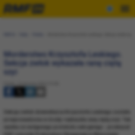
RMF24
Fakty
Polska
Morderstwo Krzysztofa Leskiego. Sekcja zwłok wykaz
Morderstwo Krzysztofa Leskiego.
Sekcja zwłok wykazała ranę ciętą
szyi
Piątek, 10 stycznia 2020 (19:49)
Sekcja zwłok dziennikarza Krzysztofa Leskiego została
przeprowadzona w środę i wykazała ranę ciętą szyi. Tak
wynika ze wstępnego protokołu sekcyjnego - przekazał
PAP rzecznik Prokuratury Okręgowej w Warszawie