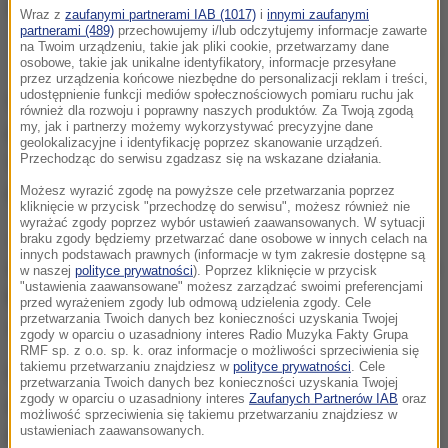
Wraz z
zaufanymi partnerami IAB (1017)
i
innymi zaufanymi
partnerami (489)
przechowujemy i/lub odczytujemy informacje zawarte
na Twoim urządzeniu, takie jak pliki cookie, przetwarzamy dane
Krzysztof Leski
osobowe, takie jak unikalne identyfikatory, informacje przesyłane
przez urządzenia końcowe niezbędne do personalizacji reklam i treści,
udostępnienie funkcji mediów społecznościowych pomiaru ruchu jak
Ciało Krzysztofa Leskiego zostało znalezione w
również dla rozwoju i poprawny naszych produktów. Za Twoją zgodą
my, jak i partnerzy możemy wykorzystywać precyzyjne dane
poniedziałek, 6 stycznia, w jego mieszkaniu na
geolokalizacyjne i identyfikację poprzez skanowanie urządzeń.
warszawskiej Woli. Podejrzany sam powiadomił
Przechodząc do serwisu zgadzasz się na wskazane działania.
policję, gdzie i jak doszło do zabójstwa.
Możesz wyrazić zgodę na powyższe cele przetwarzania poprzez
kliknięcie w przycisk "przechodzę do serwisu", możesz również nie
wyrażać zgody poprzez wybór ustawień zaawansowanych. W sytuacji
Jak informował wtedy prok. Łapczyński,
34-latek
braku zgody będziemy przetwarzać dane osobowe w innych celach na
innych podstawach prawnych (informacje w tym zakresie dostępne są
zgłosił się do funkcjonariuszy policji patrolujących
w naszej
polityce prywatności
). Poprzez kliknięcie w przycisk
"ustawienia zaawansowane" możesz zarządzać swoimi preferencjami
Rynek Główny w Krakowie
, oświadczając, że w noc
przed wyrażeniem zgody lub odmową udzielenia zgody. Cele
przetwarzania Twoich danych bez konieczności uzyskania Twojej
sylwestrową pozbawił życia dziennikarza.
zgody w oparciu o uzasadniony interes Radio Muzyka Fakty Grupa
RMF sp. z o.o. sp. k. oraz informacje o możliwości sprzeciwienia się
takiemu przetwarzaniu znajdziesz w
polityce prywatności
. Cele
Policja zatrzymała 34-letniego Łukasza B., a
przetwarzania Twoich danych bez konieczności uzyskania Twojej
zgody w oparciu o uzasadniony interes
Zaufanych Partnerów IAB
oraz
prokurator przedstawił mu zarzut zabójstwa;
możliwość sprzeciwienia się takiemu przetwarzaniu znajdziesz w
podejrzany przyznał się do zarzucanego mu czynu i
ustawieniach zaawansowanych.