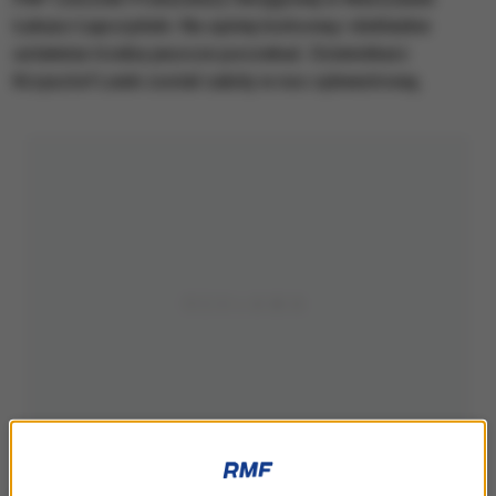
Łukasz Łapczyński. Na opinię końcową i dokładne
ustalenia trzeba jeszcze poczekać. Dziennikarz
Krzysztof Leski został zabity w noc sylwestrową.