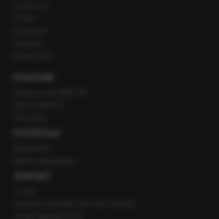
Facebook
Twitter
Instagram
YouTube
Kanały RSS
POLECANE
Gorąca Linia RMF FM
Staż w RMF24
Patronaty
POZOSTAŁE
Newsroom
Radio internetowe
KONTAKT
O nas
Gorąca Linia RMF FM: 600 700 800
email: fakty@rmf.fm