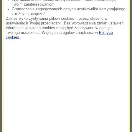
Twoim zainteresowaniom
Gromadzenie zagregowanych danych użytkownika korzystającego
z różnych urządzeń
Zakres wykorzystywania plików cookies możesz określić w
ustawieniach Twojej przeglądarki. Bez wprowadzenia zmian ustawień,
informacje w plikach cookies mogą być zapisywane w pamięci
Twojego urządzenia. Więcej szczegółów znajdziesz w
Polityce
Krzysztof Leski karierę dziennikarską rozpoczął na
cookies
.
początku lat 80. w prasie Niezależnego Zrzeszenia
Studentów, a potem Agencji Solidarność. W stanie
wojennym był internowany. Po 1989 roku publikował
w "Gazecie Wyborczej", później przez wiele lat
współpracował w TVP, gdzie prowadził m.in.
"Wiadomości". Był korespondentem "The Daily
Telegraph" i BBC. Publikował też m.in. we "Wprost",
"Polityce" i "Press". Był synem Kazimierza Leskiego,
pseudonim "Bradl", żołnierza Armii Krajowej i
uczestnika Powstania Warszawskiego.