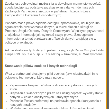
skorzystał z prawa do odmowy złożenia wyjaśnień.
Zgoda jest dobrowolna i możesz ją w dowolnym momencie wycofać,
zgoda będzie też podstawą przekazywania danych do naszych
Zaufanych Partnerów z siedzibą w państwach trzecich (poza
Z dotychczasowych ustaleń śledczych wynika, że
Europejskim Obszarem Gospodarczym).
zatrzymany i pokrzywdzony znali się od jesieni
Ponadto masz prawo żądania dostępu, sprostowania, usunięcia lub
ograniczenia przetwarzania danych, a także złożenia skargi do
ubiegłego roku. Poznali się w jednej z placówek
Prezesa Urzędu Ochrony Danych Osobowych. W polityce prywatności
znajdziesz informacje jak wykonać swoje prawa. Szczegółowe
medycznych w Warszawie, a
w ostatnim czasie
informacje na temat przetwarzania Twoich danych znajdują się w
polityce prywatności.
Łukasz B. mieszkał w lokalu należącym do
Administratorem tych danych jesteśmy my, czyli Radio Muzyka Fakty
dziennikarza
.
Grupa RMF sp. z o.o. sp. k. z siedzibą w Krakowie, al. Waszyngtona
1.
Dalsza część artykułu pod materiałem video:
Stosowanie plików cookies i innych technologii
Wraz z partnerami stosujemy pliki cookies (tzw. ciasteczka) i inne
pokrewne technologie, które mają na celu:
Zapewnienie bezpieczeństwa podczas korzystania z naszych
stron
Ulepszenie świadczonych przez nas usług poprzez wykorzystanie
danych w celach analitycznych i statystycznych
Poznanie Twoich preferencji na podstawie sposobu korzystania z
naszych serwisów
Wyświetlanie spersonalizowanych reklam, które odpowiadają