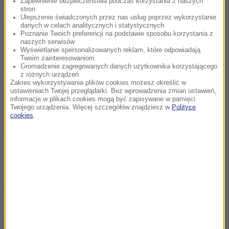
Zapewnienie bezpieczeństwa podczas korzystania z naszych
stron
Ulepszenie świadczonych przez nas usług poprzez wykorzystanie
danych w celach analitycznych i statystycznych
Gorąca Linia RMF FM
jest do Waszej dyspozycji!
Poznanie Twoich preferencji na podstawie sposobu korzystania z
naszych serwisów
Przez całą dobę czekamy na informacje od Was,
Wyświetlanie spersonalizowanych reklam, które odpowiadają
Twoim zainteresowaniom
zdjęcia i filmy.
Gromadzenie zagregowanych danych użytkownika korzystającego
z różnych urządzeń
Zakres wykorzystywania plików cookies możesz określić w
ustawieniach Twojej przeglądarki. Bez wprowadzenia zmian ustawień,
Możecie dzwonić, wysyłać SMS-y lub MMS-y na
informacje w plikach cookies mogą być zapisywane w pamięci
Twojego urządzenia. Więcej szczegółów znajdziesz w
Polityce
numer 600 700 800, pisać na adres mailowy
cookies
.
fakty@rmf.fm
albo skorzystać z
formularza WWW
.
Źródło: INTERIA/RMF
chcesz widzieć więcej artykułów od RMF24?
dodaj w