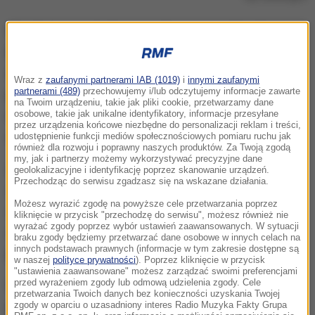
W sobotę po południu na jednym z osiedli w Nowej
Hucie w Krakowie 14-letni chłopak został
zaatakowany przez nieznanych sprawców. Jak
Wraz z
zaufanymi partnerami IAB (1019)
i
innymi zaufanymi
partnerami (489)
przechowujemy i/lub odczytujemy informacje zawarte
przekazała nam rzeczniczka małopolskiej policji
na Twoim urządzeniu, takie jak pliki cookie, przetwarzamy dane
Anna Zbroja, chłopak trafił do szpitala. Tam został
osobowe, takie jak unikalne identyfikatory, informacje przesyłane
przez urządzenia końcowe niezbędne do personalizacji reklam i treści,
opatrzony, rany były powierzchowne.
udostępnienie funkcji mediów społecznościowych pomiaru ruchu jak
również dla rozwoju i poprawny naszych produktów. Za Twoją zgodą
my, jak i partnerzy możemy wykorzystywać precyzyjne dane
Poszukujemy napastników. Ustalamy przebieg
geolokalizacyjne i identyfikację poprzez skanowanie urządzeń.
Przechodząc do serwisu zgadzasz się na wskazane działania.
zdarzenia, przesłuchujemy świadków. Bierzemy pod
Możesz wyrazić zgodę na powyższe cele przetwarzania poprzez
uwagę różne wersje, również i tą, że chłopak i
kliknięcie w przycisk "przechodzę do serwisu", możesz również nie
wyrażać zgody poprzez wybór ustawień zaawansowanych. W sytuacji
napastnicy znali się i doszło między nimi do kłótni
-
braku zgody będziemy przetwarzać dane osobowe w innych celach na
innych podstawach prawnych (informacje w tym zakresie dostępne są
powiedziała Zbroja.
w naszej
polityce prywatności
). Poprzez kliknięcie w przycisk
"ustawienia zaawansowane" możesz zarządzać swoimi preferencjami
przed wyrażeniem zgody lub odmową udzielenia zgody. Cele
Według nieoficjalnej informacji przekazanej Interii
przetwarzania Twoich danych bez konieczności uzyskania Twojej
przez świadka, dwóch napastników zaatakowało
zgody w oparciu o uzasadniony interes Radio Muzyka Fakty Grupa