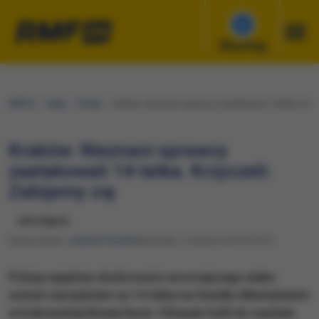
Słuchaj
RMF24
Fakty
Polska
Kraków: Nieznani sprawcy zaatakowali 14-latka. Krzy
Kraków: Nieznani sprawcy
zaatakowali 14-latka. Krzyczeli:
Zabijemy cię
udostępnij
Opracowanie:
Joanna Potocka
Niedziela, 2 czerwca 2019 (13:01)
Policja wyjaśnia okoliczności wczorajszego ataku
ostrym narzędziem na 14-latka na Osiedlu Albertyńskim
w krakowskiej Nowej Hucie. Chłopak trafił do szpitala.