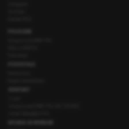
Instagram
YouTube
Kanały RSS
POLECANE
Gorąca Linia RMF FM
Staż w RMF24
Patronaty
POZOSTAŁE
Newsroom
Radio internetowe
KONTAKT
O nas
Gorąca Linia RMF FM: 600 700 800
email: fakty@rmf.fm
APLIKACJE MOBILNE