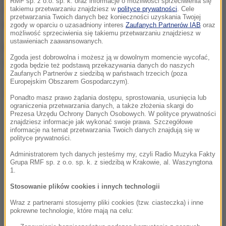
RMF sp. z o.o. sp. k. oraz informacje o możliwości sprzeciwienia się
chłopaka narzędziem przypominającym maczetę.
takiemu przetwarzaniu znajdziesz w
polityce prywatności
. Cele
przetwarzania Twoich danych bez konieczności uzyskania Twojej
Krzyczeli: "Zabijemy cię".
zgody w oparciu o uzasadniony interes
Zaufanych Partnerów IAB
oraz
możliwość sprzeciwienia się takiemu przetwarzaniu znajdziesz w
ustawieniach zaawansowanych.
Dotychczas nie zatrzymano nikogo podejrzanego w
Zgoda jest dobrowolna i możesz ją w dowolnym momencie wycofać,
tej sprawie.
zgoda będzie też podstawą przekazywania danych do naszych
Zaufanych Partnerów z siedzibą w państwach trzecich (poza
Europejskim Obszarem Gospodarczym).
Dalsza część artykułu pod materiałem video:
Ponadto masz prawo żądania dostępu, sprostowania, usunięcia lub
ograniczenia przetwarzania danych, a także złożenia skargi do
Prezesa Urzędu Ochrony Danych Osobowych. W polityce prywatności
znajdziesz informacje jak wykonać swoje prawa. Szczegółowe
informacje na temat przetwarzania Twoich danych znajdują się w
polityce prywatności.
Administratorem tych danych jesteśmy my, czyli Radio Muzyka Fakty
Grupa RMF sp. z o.o. sp. k. z siedzibą w Krakowie, al. Waszyngtona
1.
Stosowanie plików cookies i innych technologii
Wraz z partnerami stosujemy pliki cookies (tzw. ciasteczka) i inne
pokrewne technologie, które mają na celu: