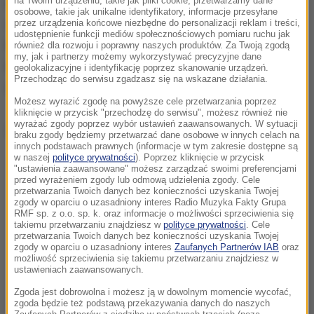
ognisko hantawirusa
. W poniedziałek statek
na Twoim urządzeniu, takie jak pliki cookie, przetwarzamy dane
osobowe, takie jak unikalne identyfikatory, informacje przesyłane
dopłynął do portu w Rotterdamie. Załogę, w tym
przez urządzenia końcowe niezbędne do personalizacji reklam i treści,
udostępnienie funkcji mediów społecznościowych pomiaru ruchu jak
kapitana Polaka Jana Dobrogowskiego, czeka
również dla rozwoju i poprawny naszych produktów. Za Twoją zgodą
my, jak i partnerzy możemy wykorzystywać precyzyjne dane
kwarantanna w specjalnie przygotowanych
geolokalizacyjne i identyfikację poprzez skanowanie urządzeń.
Przechodząc do serwisu zgadzasz się na wskazane działania.
miejscach w Rotterdamie.
Możesz wyrazić zgodę na powyższe cele przetwarzania poprzez
kliknięcie w przycisk "przechodzę do serwisu", możesz również nie
wyrażać zgody poprzez wybór ustawień zaawansowanych. W sytuacji
Dalsza część artykułu pod materiałem video:
braku zgody będziemy przetwarzać dane osobowe w innych celach na
innych podstawach prawnych (informacje w tym zakresie dostępne są
w naszej
polityce prywatności
). Poprzez kliknięcie w przycisk
"ustawienia zaawansowane" możesz zarządzać swoimi preferencjami
przed wyrażeniem zgody lub odmową udzielenia zgody. Cele
przetwarzania Twoich danych bez konieczności uzyskania Twojej
zgody w oparciu o uzasadniony interes Radio Muzyka Fakty Grupa
RMF sp. z o.o. sp. k. oraz informacje o możliwości sprzeciwienia się
takiemu przetwarzaniu znajdziesz w
polityce prywatności
. Cele
przetwarzania Twoich danych bez konieczności uzyskania Twojej
zgody w oparciu o uzasadniony interes
Zaufanych Partnerów IAB
oraz
możliwość sprzeciwienia się takiemu przetwarzaniu znajdziesz w
ustawieniach zaawansowanych.
Zgoda jest dobrowolna i możesz ją w dowolnym momencie wycofać,
zgoda będzie też podstawą przekazywania danych do naszych