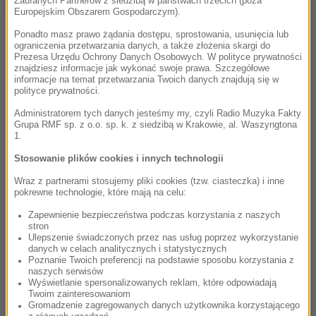
Zaufanych Partnerów z siedzibą w państwach trzecich (poza
Europejskim Obszarem Gospodarczym).
Ponadto masz prawo żądania dostępu, sprostowania, usunięcia lub
ograniczenia przetwarzania danych, a także złożenia skargi do
Prezesa Urzędu Ochrony Danych Osobowych. W polityce prywatności
znajdziesz informacje jak wykonać swoje prawa. Szczegółowe
informacje na temat przetwarzania Twoich danych znajdują się w
polityce prywatności.
Administratorem tych danych jesteśmy my, czyli Radio Muzyka Fakty
Grupa RMF sp. z o.o. sp. k. z siedzibą w Krakowie, al. Waszyngtona
1.
Stosowanie plików cookies i innych technologii
Wraz z partnerami stosujemy pliki cookies (tzw. ciasteczka) i inne
pokrewne technologie, które mają na celu:
Zapewnienie bezpieczeństwa podczas korzystania z naszych
stron
Ulepszenie świadczonych przez nas usług poprzez wykorzystanie
danych w celach analitycznych i statystycznych
Poznanie Twoich preferencji na podstawie sposobu korzystania z
naszych serwisów
Wyświetlanie spersonalizowanych reklam, które odpowiadają
Zobacz materiał na Instagramie
Twoim zainteresowaniom
Gromadzenie zagregowanych danych użytkownika korzystającego