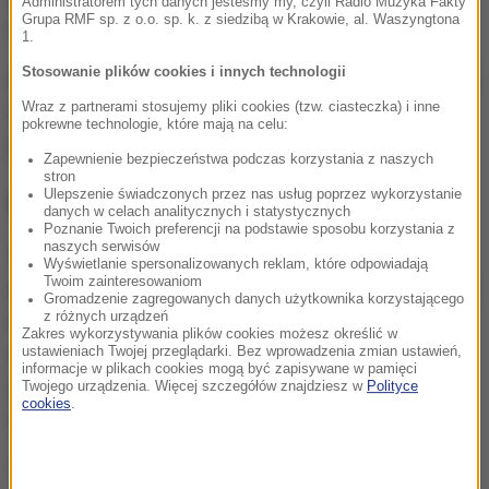
Administratorem tych danych jesteśmy my, czyli Radio Muzyka Fakty
Grupa RMF sp. z o.o. sp. k. z siedzibą w Krakowie, al. Waszyngtona
przewodniczący śląsko-dąbrowskiej "Solidarności".
1.
Stosowanie plików cookies i innych technologii
Dominik Kolorz uważa, że "z reguły to bywa tak, że
im
Wraz z partnerami stosujemy pliki cookies (tzw. ciasteczka) i inne
więcej jest osób ze strony rządowej, tym więcej
pokrewne technologie, które mają na celu:
jest lania wody
, mamy nadzieję, że tak nie będzie".
Zapewnienie bezpieczeństwa podczas korzystania z naszych
stron
Ulepszenie świadczonych przez nas usług poprzez wykorzystanie
Na co liczą związkowcy?
danych w celach analitycznych i statystycznych
Poznanie Twoich preferencji na podstawie sposobu korzystania z
naszych serwisów
Szef związków zawodowych z woj. śląskiego
Wyświetlanie spersonalizowanych reklam, które odpowiadają
Twoim zainteresowaniom
podkreśla, że liczą na to, iż "
rząd da nam dodatkowe
Gromadzenie zagregowanych danych użytkownika korzystającego
gwarancje rozpoczęcia realizacji umowy
z różnych urządzeń
Zakres wykorzystywania plików cookies możesz określić w
społecznej, którą podpisał z nami
i w dużej części -
ustawieniach Twojej przeglądarki. Bez wprowadzenia zmian ustawień,
informacje w plikach cookies mogą być zapisywane w pamięci
jak wszyscy doskonale wiemy - jest ona
Twojego urządzenia. Więcej szczegółów znajdziesz w
Polityce
cookies
.
nierealizowana".
Nas nie stać na to, żeby cały czas podpisywać