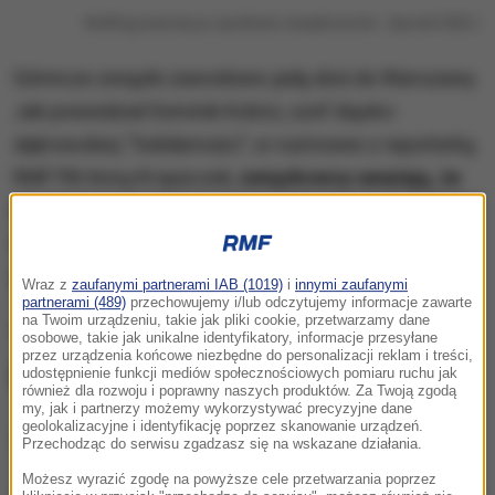
Briefing prasowy po spotkaniu związkowców - styczeń 2022 r.
Górnicze związki zawodowe jadą dziś do Warszawy.
Jak powiedział Dominik Kolorz, szef śląsko-
dąbrowskiej "Solidarności", w rozmowie z reporterką
RMF FM Anną Kropaczek,
związkowcy uważają, że
rząd nie realizuje zapisów podpisanej w maju 2021
roku umowy społecznej w sprawie przyszłości
górnictwa.
Wraz z
zaufanymi partnerami IAB (1019)
i
innymi zaufanymi
partnerami (489)
przechowujemy i/lub odczytujemy informacje zawarte
na Twoim urządzeniu, takie jak pliki cookie, przetwarzamy dane
"Nie będzie posła ze Śląska, który
osobowe, takie jak unikalne identyfikatory, informacje przesyłane
przez urządzenia końcowe niezbędne do personalizacji reklam i treści,
jest premierem"
udostępnienie funkcji mediów społecznościowych pomiaru ruchu jak
również dla rozwoju i poprawny naszych produktów. Za Twoją zgodą
my, jak i partnerzy możemy wykorzystywać precyzyjne dane
geolokalizacyjne i identyfikację poprzez skanowanie urządzeń.
Dalsza część artykułu pod materiałem video:
Przechodząc do serwisu zgadzasz się na wskazane działania.
Możesz wyrazić zgodę na powyższe cele przetwarzania poprzez