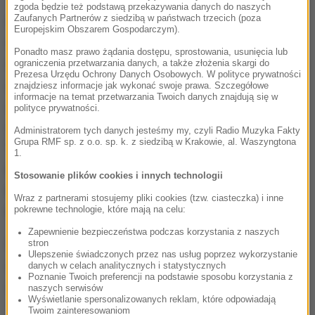
zgoda będzie też podstawą przekazywania danych do naszych
Zaufanych Partnerów z siedzibą w państwach trzecich (poza
Na to zniesławiające ogół Polaków kłamstwo
Europejskim Obszarem Gospodarczym).
właściwie i adekwatnie zareagowało Ministerstwo
Ponadto masz prawo żądania dostępu, sprostowania, usunięcia lub
Spraw Zagranicznych oświadczając, że "tego rodzaju
ograniczenia przetwarzania danych, a także złożenia skargi do
Prezesa Urzędu Ochrony Danych Osobowych. W polityce prywatności
stwierdzenia nie mają pokrycia w faktach i są
znajdziesz informacje jak wykonać swoje prawa. Szczegółowe
informacje na temat przetwarzania Twoich danych znajdują się w
wybitnie niesprawiedliwe oraz krzywdzące dla
polityce prywatności.
Narodu Polskiego"
. MSZ przypomniało także, że
Administratorem tych danych jesteśmy my, czyli Radio Muzyka Fakty
Grupa RMF sp. z o.o. sp. k. z siedzibą w Krakowie, al. Waszyngtona
"podczas II wojny światowej karą wymierzaną przez
1.
okupacyjne władze niemieckie dla tysięcy Polaków,
Stosowanie plików cookies i innych technologii
w tym wielu polskich bohaterskich duchownych
Wraz z partnerami stosujemy pliki cookies (tzw. ciasteczka) i inne
ratujących Żydów, była kara śmierci".
pokrewne technologie, które mają na celu:
Zapewnienie bezpieczeństwa podczas korzystania z naszych
Ponieważ Swietłana Aleksijewicz nie wycofała się ze
stron
Ulepszenie świadczonych przez nas usług poprzez wykorzystanie
swoich haniebnych słów, ale potwierdziła je w
danych w celach analitycznych i statystycznych
Poznanie Twoich preferencji na podstawie sposobu korzystania z
wywiadzie dla "Rzeczpospolitej" mówiąc, że
naszych serwisów
Wyświetlanie spersonalizowanych reklam, które odpowiadają
"odpowiedzialność za pogromy Żydów ponoszą nie
Twoim zainteresowaniom