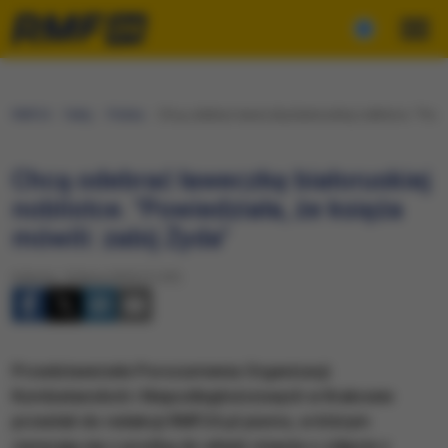
RMF24
Fakty
Polska
Chcą odebrać ławeczkę białoruskiej noblistce. "Powie
Chcą odebrać ławeczkę białoruskiej
noblistce. "Powiedziała, że księża
mówili: zabij Żyda"
Sobota, 16 lipca 2016 (11:07)
Przedstawiciele Porozumienia Organizacji
Kombatanckich i Niepodległościowych w Krakowie
przesłali do redakcji RMF24.pl pismo, w którym
zwracają się z prośbą do władz miasta o zdjęcie z