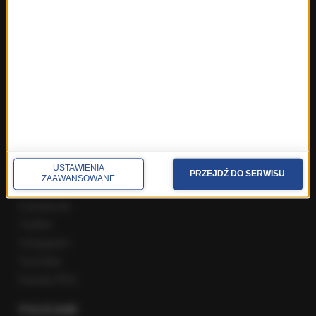
ROZMOWY W RMF FM
Najnowsze rozmowy w RMF FM
Rozmowa o 7:00 w RMF FM i Radiu RMF24
Poranna rozmowa w RMF FM
Popołudniowa rozmowa w RMF FM
Gość Krzysztofa Ziemca w RMF FM
Rozmowy w Radiu RMF24
SPOŁECZNOŚĆ
USTAWIENIA
PRZEJDŹ DO SERWISU
ZAAWANSOWANE
Facebook
Twitter
Instagram
YouTube
Kanały RSS
POLECANE