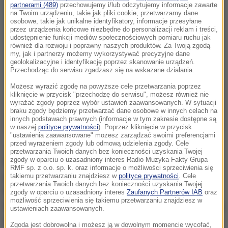
partnerami (489)
przechowujemy i/lub odczytujemy informacje zawarte
na Twoim urządzeniu, takie jak pliki cookie, przetwarzamy dane
osobowe, takie jak unikalne identyfikatory, informacje przesyłane
przez urządzenia końcowe niezbędne do personalizacji reklam i treści,
udostępnienie funkcji mediów społecznościowych pomiaru ruchu jak
również dla rozwoju i poprawny naszych produktów. Za Twoją zgodą
my, jak i partnerzy możemy wykorzystywać precyzyjne dane
geolokalizacyjne i identyfikację poprzez skanowanie urządzeń.
Przechodząc do serwisu zgadzasz się na wskazane działania.
Możesz wyrazić zgodę na powyższe cele przetwarzania poprzez
kliknięcie w przycisk "przechodzę do serwisu", możesz również nie
wyrażać zgody poprzez wybór ustawień zaawansowanych. W sytuacji
braku zgody będziemy przetwarzać dane osobowe w innych celach na
innych podstawach prawnych (informacje w tym zakresie dostępne są
w naszej
polityce prywatności
). Poprzez kliknięcie w przycisk
"ustawienia zaawansowane" możesz zarządzać swoimi preferencjami
przed wyrażeniem zgody lub odmową udzielenia zgody. Cele
Jak czytamy w piśmie: "powodem apelu jest fakt, że
przetwarzania Twoich danych bez konieczności uzyskania Twojej
zgody w oparciu o uzasadniony interes Radio Muzyka Fakty Grupa
białoruska laureatka literackiej nagrody Nobla
RMF sp. z o.o. sp. k. oraz informacje o możliwości sprzeciwienia się
powiedziała podczas spotkania z czytelnikami w
takiemu przetwarzaniu znajdziesz w
polityce prywatności
. Cele
przetwarzania Twoich danych bez konieczności uzyskania Twojej
Nowym Jorku, że Polacy najgorzej ze wszystkich
zgody w oparciu o uzasadniony interes
Zaufanych Partnerów IAB
oraz
możliwość sprzeciwienia się takiemu przetwarzaniu znajdziesz w
traktowali Żydów w czasie II wojny światowej, a księża
ustawieniach zaawansowanych.
wprost na kazaniach mówili: "zabij Żyda".
Zgoda jest dobrowolna i możesz ją w dowolnym momencie wycofać,