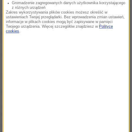
Gromadzenie zagregowanych danych użytkownika korzystającego
tylko faszystowscy prowokatorzy, ale i Polacy, którym
z różnych urządzeń
Zakres wykorzystywania plików cookies możesz określić w
płacono z to wódką, chlebem oraz cukrem", w pełni
ustawieniach Twojej przeglądarki. Bez wprowadzenia zmian ustawień,
informacje w plikach cookies mogą być zapisywane w pamięci
uzasadnione jest pozbawienie jej zaszczytu w
Twojego urządzenia. Więcej szczegółów znajdziesz w
Polityce
postaci posiadania ławeczki swojego imienia w
cookies
.
Krakowie.
APA
Źródło: RMF FM
NAJWAŻNIEJSZE FAKTY
Dwaj młodzi hakerzy w
rękach policji. Jak działali?
Karol Nawrocki oczami