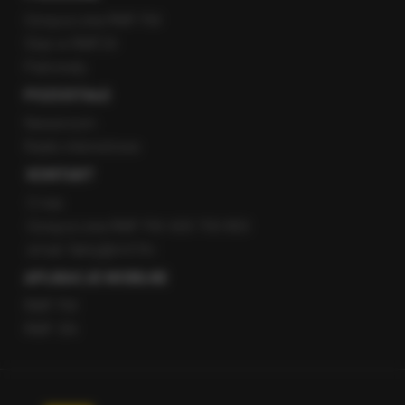
Gorąca Linia RMF FM
Staż w RMF24
Patronaty
POZOSTAŁE
Newsroom
Radio internetowe
KONTAKT
O nas
Gorąca Linia RMF FM: 600 700 800
email: fakty@rmf.fm
APLIKACJE MOBILNE
RMF FM
RMF ON