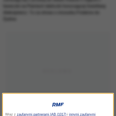
ławeczki na Plantach tabliczki honorującej Swietłanę
Aleksijewicz. To za słowa o stosunku Polaków do
Żydów.
Wraz z
zaufanymi partnerami IAB (1017)
i
innymi zaufanymi