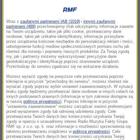
Wraz z
zaufanymi partnerami IAB (1019)
i
innymi zaufanymi
partnerami (489)
przechowujemy i/lub odczytujemy informacje zawarte
na Twoim urządzeniu, takie jak pliki cookie, przetwarzamy dane
osobowe, takie jak unikalne identyfikatory, informacje przesyłane
przez urządzenia końcowe niezbędne do personalizacji reklam i treści,
udostępnienie funkcji mediów społecznościowych pomiaru ruchu jak
również dla rozwoju i poprawny naszych produktów. Za Twoją zgodą
my, jak i partnerzy możemy wykorzystywać precyzyjne dane
geolokalizacyjne i identyfikację poprzez skanowanie urządzeń.
Według agentów CBA miasto, które od 2011 roku jest
Przechodząc do serwisu zgadzasz się na wskazane działania.
formalnym właścicielem terenu, nie ustaliło
Możesz wyrazić zgodę na powyższe cele przetwarzania poprzez
konkretnych zasad wynajmu. Przykładowo, umowa
kliknięcie w przycisk "przechodzę do serwisu", możesz również nie
wyrażać zgody poprzez wybór ustawień zaawansowanych. W sytuacji
między magistratem a stowarzyszeniem dotyczy 56
braku zgody będziemy przetwarzać dane osobowe w innych celach na
innych podstawach prawnych (informacje w tym zakresie dostępne są
hektarów, tymczasem powierzchnia całej
w naszej
polityce prywatności
). Poprzez kliknięcie w przycisk
"ustawienia zaawansowane" możesz zarządzać swoimi preferencjami
wynajmowanej działki wynajmowanej to ponad 80
przed wyrażeniem zgody lub odmową udzielenia zgody. Cele
hektarów.
przetwarzania Twoich danych bez konieczności uzyskania Twojej
zgody w oparciu o uzasadniony interes Radio Muzyka Fakty Grupa
RMF sp. z o.o. sp. k. oraz informacje o możliwości sprzeciwienia się
Ponadto miasto wynajęło teren w trybie
takiemu przetwarzaniu znajdziesz w
polityce prywatności
. Cele
przetwarzania Twoich danych bez konieczności uzyskania Twojej