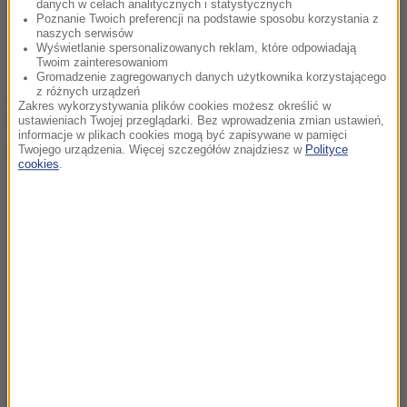
danych w celach analitycznych i statystycznych
Źródło: RMF FM
Poznanie Twoich preferencji na podstawie sposobu korzystania z
naszych serwisów
Poznań
CBA
Tagi:
Wyświetlanie spersonalizowanych reklam, które odpowiadają
Twoim zainteresowaniom
Gromadzenie zagregowanych danych użytkownika korzystającego
z różnych urządzeń
chcesz widzieć więcej artykułów od RMF24?
dodaj w
Zakres wykorzystywania plików cookies możesz określić w
Google
ustawieniach Twojej przeglądarki. Bez wprowadzenia zmian ustawień,
informacje w plikach cookies mogą być zapisywane w pamięci
Twojego urządzenia. Więcej szczegółów znajdziesz w
Polityce
cookies
.