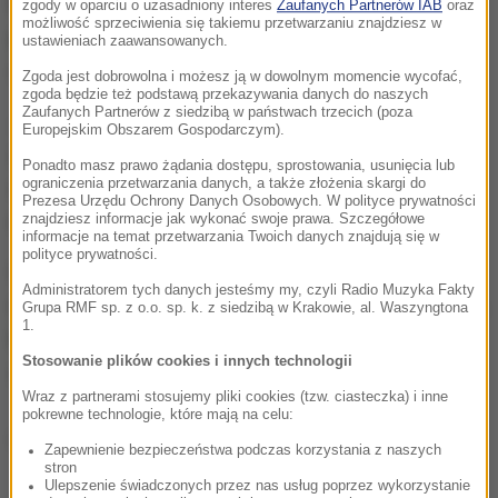
bezprzetargowym, a według CBA nie miało do tego
zgody w oparciu o uzasadniony interes
Zaufanych Partnerów IAB
oraz
możliwość sprzeciwienia się takiemu przetwarzaniu znajdziesz w
prawa, bo stowarzyszenie prowadzi w tym miejscu
ustawieniach zaawansowanych.
działalność zarobkową.
Zgoda jest dobrowolna i możesz ją w dowolnym momencie wycofać,
zgoda będzie też podstawą przekazywania danych do naszych
Zaufanych Partnerów z siedzibą w państwach trzecich (poza
Jak obliczyli agenci biura, Automobilklub za
Europejskim Obszarem Gospodarczym).
zorganizowanie jednej imprezy na Torze pobiera na
Ponadto masz prawo żądania dostępu, sprostowania, usunięcia lub
ograniczenia przetwarzania danych, a także złożenia skargi do
swoje konto więcej pieniędzy, niż wpłaca do
Prezesa Urzędu Ochrony Danych Osobowych. W polityce prywatności
miejskiej kasy za cały rok.
znajdziesz informacje jak wykonać swoje prawa. Szczegółowe
informacje na temat przetwarzania Twoich danych znajdują się w
polityce prywatności.
W sumie straty w budżecie Poznania za okres
Administratorem tych danych jesteśmy my, czyli Radio Muzyka Fakty
między 2011 a 2017 rokiem wyniosły 7,2 mln złotych.
Grupa RMF sp. z o.o. sp. k. z siedzibą w Krakowie, al. Waszyngtona
1.
Miasto jeszcze dziś ma wydać oświadczenie w tej
Stosowanie plików cookies i innych technologii
sprawie.
Wraz z partnerami stosujemy pliki cookies (tzw. ciasteczka) i inne
pokrewne technologie, które mają na celu:
(ag)
Zapewnienie bezpieczeństwa podczas korzystania z naszych
stron
Ulepszenie świadczonych przez nas usług poprzez wykorzystanie