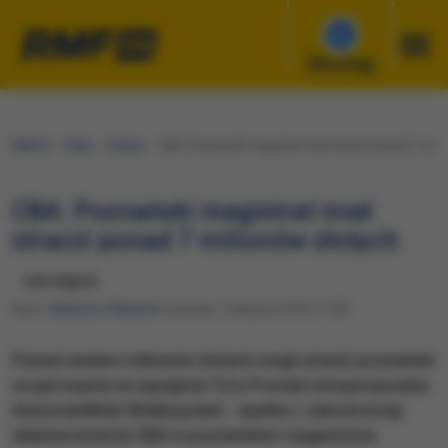
Słuchaj
RMF24
Fakty
Polska
CBA: Poznański magistrat miał stracić ponad 7 mili
CBA: Poznański magistrat miał
stracić ponad 7 milionów złotych
udostępnij
Autor:
Mateusz Chłystun
Czwartek, 2 sierpnia 2018 (17:09)
Ponad siedem milionów złotych mógł stracić poznański
urząd miasta na wynajmie Toru Poznań stowarzyszeniu
Automobilklub Wielkopolski - wynika z zakończonej
właśnie kontroli CBA w poznańskim magistracie.