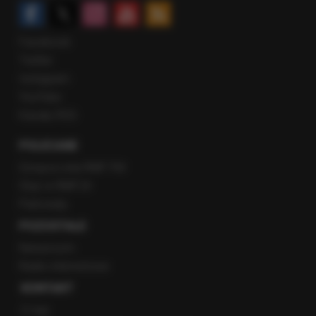
Facebook
Twitter
Instagram
YouTube
Kanały RSS
POLECANE
Gorąca Linia RMF FM
Staż w RMF24
Patronaty
POZOSTAŁE
Newsroom
Radio internetowe
KONTAKT
O nas