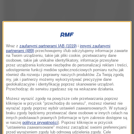
Wraz z
zaufanymi partnerami IAB (1019)
i
innymi zaufanymi
partnerami (489)
przechowujemy i/lub odczytujemy informacje zawarte
na Twoim urządzeniu, takie jak pliki cookie, przetwarzamy dane
osobowe, takie jak unikalne identyfikatory, informacje przesyłane
przez urządzenia końcowe niezbędne do personalizacji reklam i treści,
udostępnienie funkcji mediów społecznościowych pomiaru ruchu jak
To śledztwo było pretekstem pozbycia się Wojtunika
również dla rozwoju i poprawny naszych produktów. Za Twoją zgodą
my, jak i partnerzy możemy wykorzystywać precyzyjne dane
ze stanowiska po ostatnich wyborach.
geolokalizacyjne i identyfikację poprzez skanowanie urządzeń.
Przechodząc do serwisu zgadzasz się na wskazane działania.
Śledczy - jak napisano w uzasadnieniu - nie znaleźli
Możesz wyrazić zgodę na powyższe cele przetwarzania poprzez
kliknięcie w przycisk "przechodzę do serwisu", możesz również nie
dowodów potwierdzających podejrzenie popełnienia
wyrażać zgody poprzez wybór ustawień zaawansowanych. W sytuacji
braku zgody będziemy przetwarzać dane osobowe w innych celach na
przestępstwa. Szukali ich od mniej więcej roku - a
innych podstawach prawnych (informacje w tym zakresie dostępne są
w naszej
polityce prywatności
). Poprzez kliknięcie w przycisk
było to już drugie postępowanie w tej sprawie.
"ustawienia zaawansowane" możesz zarządzać swoimi preferencjami
przed wyrażeniem zgody lub odmową udzielenia zgody. Cele