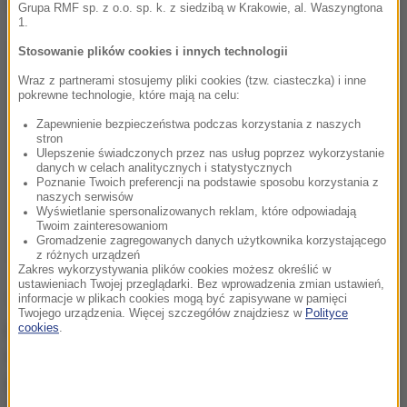
Dalsza część artykułu pod materiałem video:
Grupa RMF sp. z o.o. sp. k. z siedzibą w Krakowie, al. Waszyngtona
1.
Stosowanie plików cookies i innych technologii
Wraz z partnerami stosujemy pliki cookies (tzw. ciasteczka) i inne
pokrewne technologie, które mają na celu:
Zapewnienie bezpieczeństwa podczas korzystania z naszych
stron
Ulepszenie świadczonych przez nas usług poprzez wykorzystanie
danych w celach analitycznych i statystycznych
Poznanie Twoich preferencji na podstawie sposobu korzystania z
naszych serwisów
Wyświetlanie spersonalizowanych reklam, które odpowiadają
Twoim zainteresowaniom
Gromadzenie zagregowanych danych użytkownika korzystającego
z różnych urządzeń
Zakres wykorzystywania plików cookies możesz określić w
ustawieniach Twojej przeglądarki. Bez wprowadzenia zmian ustawień,
Trzy odrębne zarzuty prokuratury dotyczą
informacje w plikach cookies mogą być zapisywane w pamięci
Twojego urządzenia. Więcej szczegółów znajdziesz w
Polityce
poświadczenia nieprawdy w oświadczeniach
cookies
.
majątkowych z 2011 i 2012 roku oraz zaniżenia
informacji o posiadanym majątku w sumie o ponad