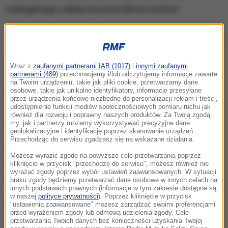
B. minister Cezary Grabarczyk z zarzutem nielegalnego zdobycia
pozwolenia na broń
Z komunikatu prokuratury wynika, że poseł Cezary
Wraz z
zaufanymi partnerami IAB (1017)
i
innymi zaufanymi
partnerami (489)
przechowujemy i/lub odczytujemy informacje zawarte
Grabarczyk w marcu 2012 roku, w związku z
na Twoim urządzeniu, takie jak pliki cookie, przetwarzamy dane
osobowe, takie jak unikalne identyfikatory, informacje przesyłane
prowadzonym na jego wniosek postępowaniem o
przez urządzenia końcowe niezbędne do personalizacji reklam i treści,
udostępnienie funkcji mediów społecznościowych pomiaru ruchu jak
wydanie pozwolenia na posiadanie broni palnej,
również dla rozwoju i poprawny naszych produktów. Za Twoją zgodą
poświadczył nieprawdę.
my, jak i partnerzy możemy wykorzystywać precyzyjne dane
geolokalizacyjne i identyfikację poprzez skanowanie urządzeń.
Przechodząc do serwisu zgadzasz się na wskazane działania.
Chodziło m.in. o protokół z egzaminu w sprawie
Możesz wyrazić zgodę na powyższe cele przetwarzania poprzez
wydania pozwolenia na broń, kartę egzaminacyjną z
kliknięcie w przycisk "przechodzę do serwisu", możesz również nie
wyrażać zgody poprzez wybór ustawień zaawansowanych. W sytuacji
teoretycznej części egzaminu i listy obecności.
braku zgody będziemy przetwarzać dane osobowe w innych celach na
innych podstawach prawnych (informacje w tym zakresie dostępne są
w naszej
polityce prywatności
). Poprzez kliknięcie w przycisk
Podobnie sprawa wyglądała z kartą egzaminacyjną
"ustawienia zaawansowane" możesz zarządzać swoimi preferencjami
przed wyrażeniem zgody lub odmową udzielenia zgody. Cele
z praktycznej części egzaminu i z listą obecności z
przetwarzania Twoich danych bez konieczności uzyskania Twojej