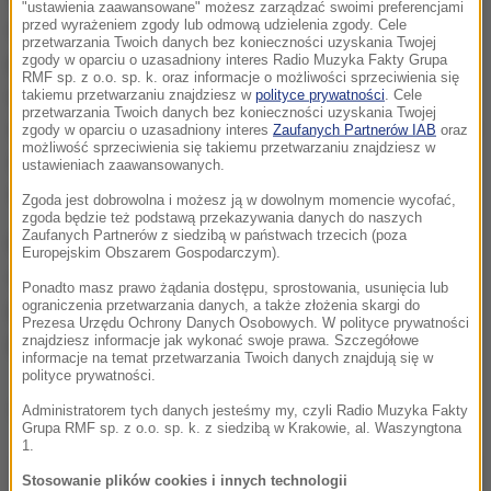
"ustawienia zaawansowane" możesz zarządzać swoimi preferencjami
przed wyrażeniem zgody lub odmową udzielenia zgody. Cele
demontażu samochodów, zaczęli obserwację
przetwarzania Twoich danych bez konieczności uzyskania Twojej
posesji. W trakcie działań na tyłach zabudowań
zgody w oparciu o uzasadniony interes Radio Muzyka Fakty Grupa
RMF sp. z o.o. sp. k. oraz informacje o możliwości sprzeciwienia się
gospodarczych zauważyli jeepa. Auto miało
takiemu przetwarzaniu znajdziesz w
polityce prywatności
. Cele
przetwarzania Twoich danych bez konieczności uzyskania Twojej
zdemontowane tylne drzwi po obu stronach, a silnik i
zgody w oparciu o uzasadniony interes
Zaufanych Partnerów IAB
oraz
możliwość sprzeciwienia się takiemu przetwarzaniu znajdziesz w
zderzak były przykryte czarną folią; w pobliżu
ustawieniach zaawansowanych.
samochodu policjanci zauważyli też mężczyznę.
Zgoda jest dobrowolna i możesz ją w dowolnym momencie wycofać,
zgoda będzie też podstawą przekazywania danych do naszych
Zaufanych Partnerów z siedzibą w państwach trzecich (poza
Policjanci, podejrzewając, że pojazd jest kradziony
Europejskim Obszarem Gospodarczym).
oraz że mężczyzna mógłby usunąć numery
Ponadto masz prawo żądania dostępu, sprostowania, usunięcia lub
ograniczenia przetwarzania danych, a także złożenia skargi do
pozwalające zidentyfikować auto, weszli na teren
Prezesa Urzędu Ochrony Danych Osobowych. W polityce prywatności
posesji.
znajdziesz informacje jak wykonać swoje prawa. Szczegółowe
informacje na temat przetwarzania Twoich danych znajdują się w
polityce prywatności.
Dalsza część artykułu pod materiałem video:
Administratorem tych danych jesteśmy my, czyli Radio Muzyka Fakty
Grupa RMF sp. z o.o. sp. k. z siedzibą w Krakowie, al. Waszyngtona
1.
Stosowanie plików cookies i innych technologii