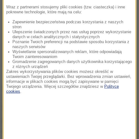
Wraz z partnerami stosujemy pliki cookies (tzw. ciasteczka) i inne
pokrewne technologie, które mają na celu:
Zapewnienie bezpieczeństwa podczas korzystania z naszych
stron
Ulepszenie świadczonych przez nas usług poprzez wykorzystanie
danych w celach analitycznych i statystycznych
Poznanie Twoich preferencji na podstawie sposobu korzystania z
naszych serwisów
Wyświetlanie spersonalizowanych reklam, które odpowiadają
Twoim zainteresowaniom
Gromadzenie zagregowanych danych użytkownika korzystającego
z różnych urządzeń
Zakres wykorzystywania plików cookies możesz określić w
ustawieniach Twojej przeglądarki. Bez wprowadzenia zmian ustawień,
informacje w plikach cookies mogą być zapisywane w pamięci
Twojego urządzenia. Więcej szczegółów znajdziesz w
Polityce
Policjanci zatrzymali 47-letniego mężczyznę, który
cookies
.
usłyszał zarzuty paserstwa i został tymczasowo
aresztowany na trzy miesiące.
Kolejnym zatrzymanym jest 31-latek - znany
policjantom złodziej samochodów. Mężczyzna