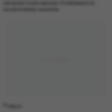
zatrzymano trzech mężczyzn. Przedstawiono im
zarzuty kradzieży i paserstwa.