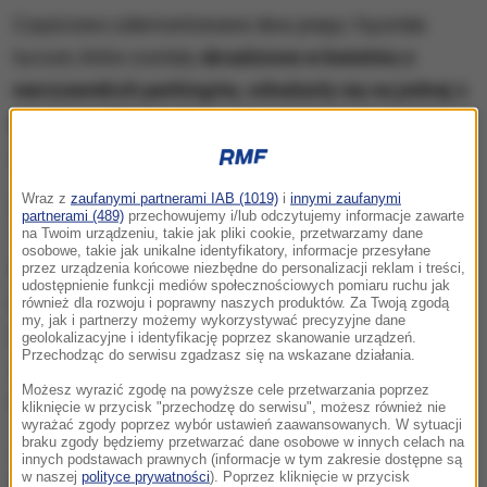
Częściowo zdemontowane dwa jeepy i hyundai
tucson, które zostały
skradzione w kwietniu z
warszawskich parkingów, odnalazły się na jednej z
posesji w Wiktorowie
- w powiecie warszawskim
zachodnim.
Wraz z
zaufanymi partnerami IAB (1019)
i
innymi zaufanymi
Z informacji policjantów stołecznej
partnerami (489)
przechowujemy i/lub odczytujemy informacje zawarte
na Twoim urządzeniu, takie jak pliki cookie, przetwarzamy dane
"samochodówki", którzy przeprowadzili akcję w
osobowe, takie jak unikalne identyfikatory, informacje przesyłane
Wiktorowie wynikało, że mieszkający tam
przez urządzenia końcowe niezbędne do personalizacji reklam i treści,
udostępnienie funkcji mediów społecznościowych pomiaru ruchu jak
mężczyzna ma związek z kradzieżami pojazdów i
również dla rozwoju i poprawny naszych produktów. Za Twoją zgodą
my, jak i partnerzy możemy wykorzystywać precyzyjne dane
ich demontażem. Policjanci ustalili, że na posesję
geolokalizacyjne i identyfikację poprzez skanowanie urządzeń.
Przechodząc do serwisu zgadzasz się na wskazane działania.
47-latka trafił jeep skradziony kilka dni wcześniej z
Możesz wyrazić zgodę na powyższe cele przetwarzania poprzez
warszawskiego Bemowa.
kliknięcie w przycisk "przechodzę do serwisu", możesz również nie
wyrażać zgody poprzez wybór ustawień zaawansowanych. W sytuacji
braku zgody będziemy przetwarzać dane osobowe w innych celach na
Jak informuje KSP, funkcjonariusze, chcąc upewnić
innych podstawach prawnych (informacje w tym zakresie dostępne są
w naszej
polityce prywatności
). Poprzez kliknięcie w przycisk
się, że to właśnie w tym miejscu dochodzi do