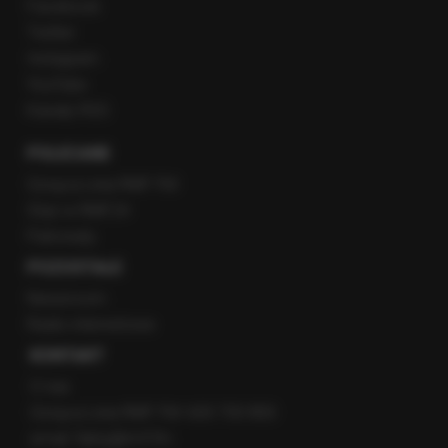
Facebook
Twitter
Instagram
YouTube
Kanały RSS
POLECANE
Gorąca Linia RMF FM
Staż w RMF24
Patronaty
POZOSTAŁE
Newsroom
Radio internetowe
KONTAKT
O nas
Gorąca Linia RMF FM: 600 700 800
email: fakty@rmf.fm