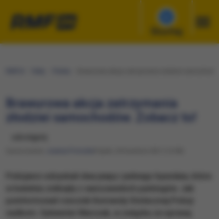
Słuchaj
RMF24
Fakty
Polska
Brawurowa akcja zatrzymania złodziei samochodów
Brawurowa akcja zatrzymania
złodziei samochodów. Zobacz to!
udostępnij
Opracowanie:
Joanna Potocka
Piątek, 30 kwietnia 2021 (14:58)
Policjanci odzyskali dwa jeepy i jednego hyundaia, które
w kwietniu zniknęły z warszawskich parkingów. Jak
poinformował rzecznik Komendy Stołecznej Policji
nadkom. Sylwester Marczak, w związku ze sprawą