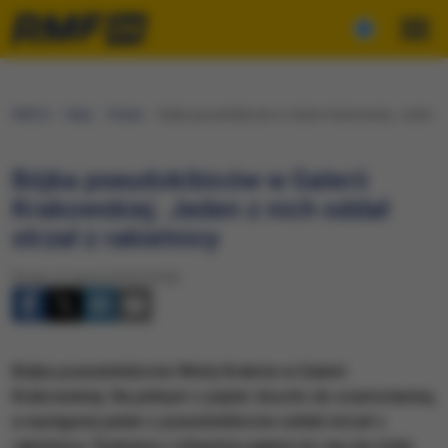
RMF24
Fakty
Polska
Bójka pseudokibiców w Galerii Krakowskiej. Jeden z n
Bójka pseudokibiców w Galerii
Krakowskiej. Jeden z nich oddał
strzał z rakietnicy
Środa, 27 marca 2019 (19:30)
Bójka pseudokibiców Wisły Kraków w Galerii
Krakowskiej. Na jednym z pięter doszło do szamotaniny,
a następnie jeden z pseudokibiców oddał strzał z
rakietnicy. Żadnemu z klientów galerii nic się nie stało.