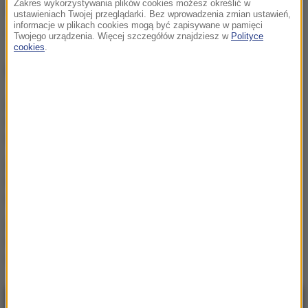
Zakres wykorzystywania plików cookies możesz określić w
Źródło: RMF FM
ustawieniach Twojej przeglądarki. Bez wprowadzenia zmian ustawień,
informacje w plikach cookies mogą być zapisywane w pamięci
strzelanina
Tagi:
Twojego urządzenia. Więcej szczegółów znajdziesz w
Polityce
cookies
.
NAJWAŻNIEJSZE FAKTY
Grad miał nawet 7 cm
średnicy. Potężne burze
nad Warmią i Mazurami
Tragedia na drodze w
Świętokrzyskiem. Jedna
osoba nie żyje
Znaleziono niewybuch.
Utrudnienia w ścisłym
centrum Warszawy