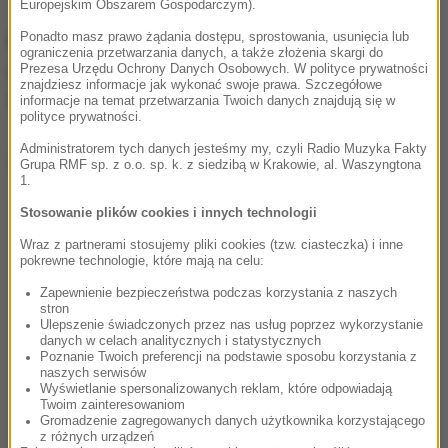
Europejskim Obszarem Gospodarczym).
Ponadto masz prawo żądania dostępu, sprostowania, usunięcia lub
Możecie dzwonić, wysyłać SMS-y lub MMS-y na
ograniczenia przetwarzania danych, a także złożenia skargi do
numer 600 700 800, pisać na adres mailowy
Prezesa Urzędu Ochrony Danych Osobowych. W polityce prywatności
znajdziesz informacje jak wykonać swoje prawa. Szczegółowe
fakty@rmf.fm
albo skorzystać z
formularza WWW
.
informacje na temat przetwarzania Twoich danych znajdują się w
polityce prywatności.
Administratorem tych danych jesteśmy my, czyli Radio Muzyka Fakty
Dalsza część artykułu pod materiałem video:
Grupa RMF sp. z o.o. sp. k. z siedzibą w Krakowie, al. Waszyngtona
1.
Stosowanie plików cookies i innych technologii
Wraz z partnerami stosujemy pliki cookies (tzw. ciasteczka) i inne
pokrewne technologie, które mają na celu:
Zapewnienie bezpieczeństwa podczas korzystania z naszych
stron
Ulepszenie świadczonych przez nas usług poprzez wykorzystanie
danych w celach analitycznych i statystycznych
Poznanie Twoich preferencji na podstawie sposobu korzystania z
naszych serwisów
Wyświetlanie spersonalizowanych reklam, które odpowiadają
Twoim zainteresowaniom
Gromadzenie zagregowanych danych użytkownika korzystającego
z różnych urządzeń