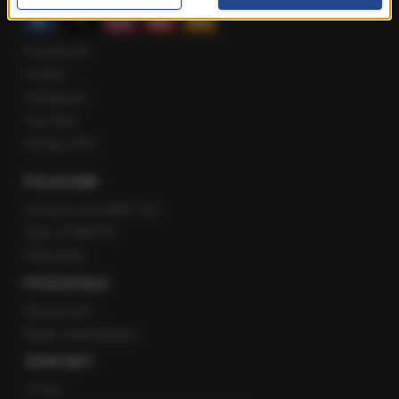
Facebook
Twitter
Instagram
YouTube
Kanały RSS
POLECANE
Gorąca Linia RMF FM
Staż w RMF24
Patronaty
POZOSTAŁE
Newsroom
Radio internetowe
KONTAKT
O nas