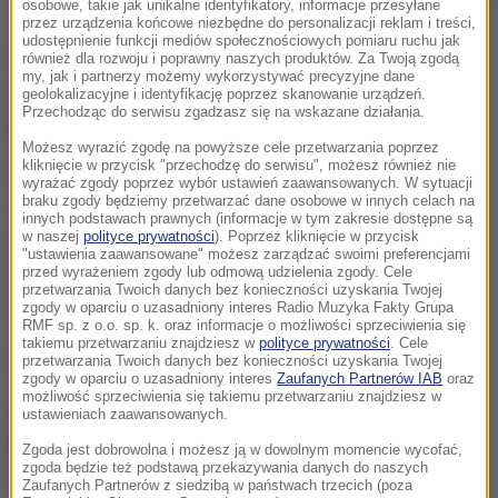
Galeria Krakowska. Zdj. ilustracyjne
osobowe, takie jak unikalne identyfikatory, informacje przesyłane
przez urządzenia końcowe niezbędne do personalizacji reklam i treści,
udostępnienie funkcji mediów społecznościowych pomiaru ruchu jak
Na miejscu bardzo szybko pojawiły się duże siły
również dla rozwoju i poprawny naszych produktów. Za Twoją zgodą
my, jak i partnerzy możemy wykorzystywać precyzyjne dane
policji
- mówi nam rzeczniczka małopolskich
geolokalizacyjne i identyfikację poprzez skanowanie urządzeń.
Przechodząc do serwisu zgadzasz się na wskazane działania.
policjantów Katarzyna Cisło.
Możesz wyrazić zgodę na powyższe cele przetwarzania poprzez
kliknięcie w przycisk "przechodzę do serwisu", możesz również nie
Policjanci zabezpieczają teren, trwają oględziny.
wyrażać zgody poprzez wybór ustawień zaawansowanych. W sytuacji
braku zgody będziemy przetwarzać dane osobowe w innych celach na
Trwa rozmowa z osobami, które były w tym czasie w
innych podstawach prawnych (informacje w tym zakresie dostępne są
w naszej
polityce prywatności
). Poprzez kliknięcie w przycisk
galerii. Zabezpieczamy również monitoring, który na
"ustawienia zaawansowane" możesz zarządzać swoimi preferencjami
pewno pomoże w identyfikacji sprawców
- podkreśla
przed wyrażeniem zgody lub odmową udzielenia zgody. Cele
przetwarzania Twoich danych bez konieczności uzyskania Twojej
Cisło.
zgody w oparciu o uzasadniony interes Radio Muzyka Fakty Grupa
RMF sp. z o.o. sp. k. oraz informacje o możliwości sprzeciwienia się
takiemu przetwarzaniu znajdziesz w
polityce prywatności
. Cele
Galeria nie została ewakuowana.
przetwarzania Twoich danych bez konieczności uzyskania Twojej
zgody w oparciu o uzasadniony interes
Zaufanych Partnerów IAB
oraz
możliwość sprzeciwienia się takiemu przetwarzaniu znajdziesz w
Gorąca Linia RMF FM
jest do Waszej dyspozycji!
ustawieniach zaawansowanych.
Przez całą dobę czekamy na informacje od Was,
Zgoda jest dobrowolna i możesz ją w dowolnym momencie wycofać,
zgoda będzie też podstawą przekazywania danych do naszych
zdjęcia i filmy.
Zaufanych Partnerów z siedzibą w państwach trzecich (poza