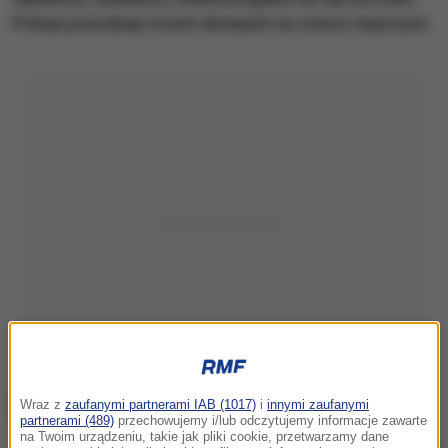
Policja poszukuje trzech ubranych na czarno mężczyzn.
Wraz z
zaufanymi partnerami IAB (1017)
i
innymi zaufanymi
partnerami (489)
przechowujemy i/lub odczytujemy informacje zawarte
na Twoim urządzeniu, takie jak pliki cookie, przetwarzamy dane