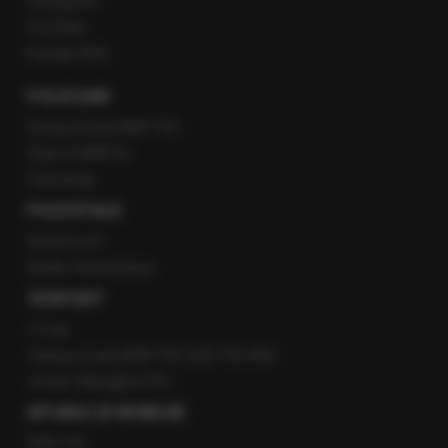
Instagram
YouTube
Kanały RSS
POLECANE
Gorąca Linia RMF FM
Staż w RMF24
Patronaty
POZOSTAŁE
Newsroom
Radio internetowe
KONTAKT
O nas
Gorąca Linia RMF FM: 600 700 800
email: fakty@rmf.fm
APLIKACJE MOBILNE
RMF FM