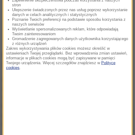
Zapewnienie bezpieczeństwa podczas korzystania z naszych
stron
Ulepszenie świadczonych przez nas usług poprzez wykorzystanie
danych w celach analitycznych i statystycznych
Poznanie Twoich preferencji na podstawie sposobu korzystania z
naszych serwisów
Wyświetlanie spersonalizowanych reklam, które odpowiadają
Twoim zainteresowaniom
Gromadzenie zagregowanych danych użytkownika korzystającego
z różnych urządzeń
Zakres wykorzystywania plików cookies możesz określić w
ustawieniach Twojej przeglądarki. Bez wprowadzenia zmian ustawień,
Prokuratura: Działanie przemyślane
informacje w plikach cookies mogą być zapisywane w pamięci
Twojego urządzenia. Więcej szczegółów znajdziesz w
Polityce
i na ogromną skalę
cookies
.
Podczas mowy końcowej prokurator Agnieszka
Leszczyńska podkreśliła, że
proceder trwał przez
wiele lat i miał charakter wyrachowany oraz
bardzo skomplikowany
. W związku z tym
prokuratura wnioskuje o wymierzenie
Polaszczykowi kary
15 lat więzienia
.