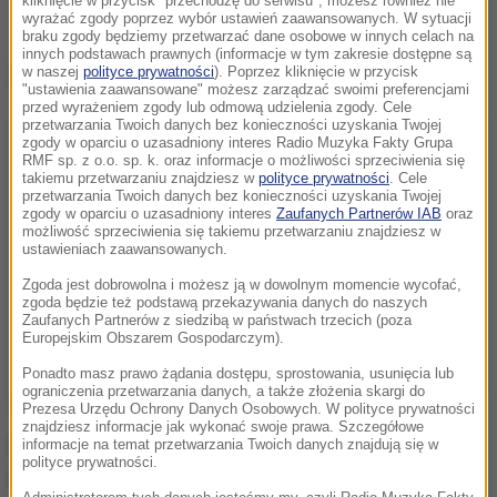
kliknięcie w przycisk "przechodzę do serwisu", możesz również nie
zniknął
wyrażać zgody poprzez wybór ustawień zaawansowanych. W sytuacji
braku zgody będziemy przetwarzać dane osobowe w innych celach na
innych podstawach prawnych (informacje w tym zakresie dostępne są
Dalsza część artykułu pod materiałem video:
w naszej
polityce prywatności
). Poprzez kliknięcie w przycisk
"ustawienia zaawansowane" możesz zarządzać swoimi preferencjami
przed wyrażeniem zgody lub odmową udzielenia zgody. Cele
przetwarzania Twoich danych bez konieczności uzyskania Twojej
zgody w oparciu o uzasadniony interes Radio Muzyka Fakty Grupa
RMF sp. z o.o. sp. k. oraz informacje o możliwości sprzeciwienia się
takiemu przetwarzaniu znajdziesz w
polityce prywatności
. Cele
przetwarzania Twoich danych bez konieczności uzyskania Twojej
zgody w oparciu o uzasadniony interes
Zaufanych Partnerów IAB
oraz
możliwość sprzeciwienia się takiemu przetwarzaniu znajdziesz w
ustawieniach zaawansowanych.
Zgoda jest dobrowolna i możesz ją w dowolnym momencie wycofać,
zgoda będzie też podstawą przekazywania danych do naszych
Zaufanych Partnerów z siedzibą w państwach trzecich (poza
Europejskim Obszarem Gospodarczym).
Ponadto masz prawo żądania dostępu, sprostowania, usunięcia lub
ograniczenia przetwarzania danych, a także złożenia skargi do
"
Hatvanpuszta stała się symbolem korupcji,
Prezesa Urzędu Ochrony Danych Osobowych. W polityce prywatności
znajdziesz informacje jak wykonać swoje prawa. Szczegółowe
arogancji, ostentacji i gigantomanii Orbana
" -
informacje na temat przetwarzania Twoich danych znajdują się w
polityce prywatności.
napisał w czwartek na Facebooku Magyar.