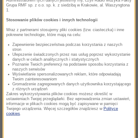
Administratorem tych danych jesteśmy my, czyli Radio Muzyka Fakty
Grupa RMF sp. z o.o. sp. k. z siedzibą w Krakowie, al. Waszyngtona
"W kraju, w którym nie ma pieniędzy na środki
1.
dezynfekujące do szpitali, a setki tysięcy dzieci nie
Stosowanie plików cookies i innych technologii
mają zdrowej żywności, wybudował on swoją
Wraz z partnerami stosujemy pliki cookies (tzw. ciasteczka) i inne
pokrewne technologie, które mają na celu:
putinowską daczę. Hańba i nieludzkość" - ocenił lider
Zapewnienie bezpieczeństwa podczas korzystania z naszych
TISZY.
stron
Ulepszenie świadczonych przez nas usług poprzez wykorzystanie
danych w celach analitycznych i statystycznych
Poznanie Twoich preferencji na podstawie sposobu korzystania z
naszych serwisów
Wyświetlanie spersonalizowanych reklam, które odpowiadają
Twoim zainteresowaniom
Gromadzenie zagregowanych danych użytkownika korzystającego
z różnych urządzeń
Zakres wykorzystywania plików cookies możesz określić w
ustawieniach Twojej przeglądarki. Bez wprowadzenia zmian ustawień,
informacje w plikach cookies mogą być zapisywane w pamięci
Twojego urządzenia. Więcej szczegółów znajdziesz w
Polityce
cookies
.