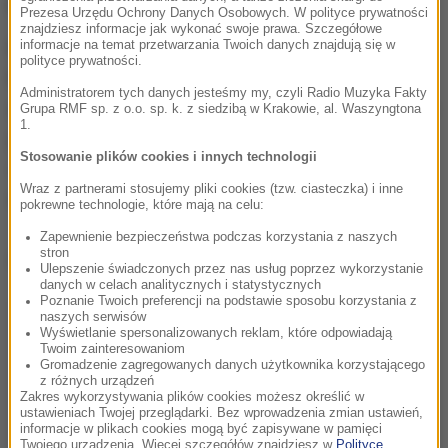
próba innego rozstawienia akcentów.
Prezesa Urzędu Ochrony Danych Osobowych. W polityce prywatności
znajdziesz informacje jak wykonać swoje prawa. Szczegółowe
informacje na temat przetwarzania Twoich danych znajdują się w
Rzeczniczka podkreśliła, że wezwanie ambasadora
polityce prywatności.
Federacji Rosyjskiej do ministerstwa spraw
Administratorem tych danych jesteśmy my, czyli Radio Muzyka Fakty
zagranicznych należy do dyplomatycznej rutyny i nie
Grupa RMF sp. z o.o. sp. k. z siedzibą w Krakowie, al. Waszyngtona
1.
jest niczym nadzwyczajnym.
Nie jest to jakieś
Stosowanie plików cookies i innych technologii
wyjątkowe wydarzenie w życiu dyplomatycznym
-
Wraz z partnerami stosujemy pliki cookies (tzw. ciasteczka) i inne
stwierdziła.
pokrewne technologie, które mają na celu:
Zapewnienie bezpieczeństwa podczas korzystania z naszych
stron
Dalsza część artykułu pod materiałem video:
Ulepszenie świadczonych przez nas usług poprzez wykorzystanie
danych w celach analitycznych i statystycznych
Poznanie Twoich preferencji na podstawie sposobu korzystania z
naszych serwisów
Wyświetlanie spersonalizowanych reklam, które odpowiadają
Twoim zainteresowaniom
Gromadzenie zagregowanych danych użytkownika korzystającego
z różnych urządzeń
Zakres wykorzystywania plików cookies możesz określić w
ustawieniach Twojej przeglądarki. Bez wprowadzenia zmian ustawień,
informacje w plikach cookies mogą być zapisywane w pamięci
Twojego urządzenia. Więcej szczegółów znajdziesz w
Polityce