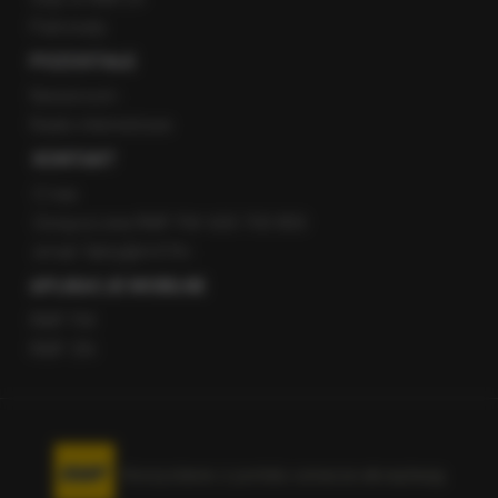
Patronaty
POZOSTAŁE
Newsroom
Radio internetowe
KONTAKT
O nas
Gorąca Linia RMF FM: 600 700 800
email: fakty@rmf.fm
APLIKACJE MOBILNE
RMF FM
RMF ON
Korzystanie z portalu oznacza akceptację