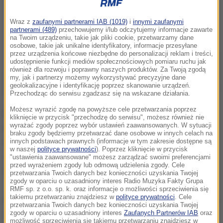
Wraz z
zaufanymi partnerami IAB (1019)
i
innymi zaufanymi
partnerami (489)
przechowujemy i/lub odczytujemy informacje zawarte
na Twoim urządzeniu, takie jak pliki cookie, przetwarzamy dane
osobowe, takie jak unikalne identyfikatory, informacje przesyłane
przez urządzenia końcowe niezbędne do personalizacji reklam i treści,
udostępnienie funkcji mediów społecznościowych pomiaru ruchu jak
również dla rozwoju i poprawny naszych produktów. Za Twoją zgodą
my, jak i partnerzy możemy wykorzystywać precyzyjne dane
geolokalizacyjne i identyfikację poprzez skanowanie urządzeń.
Przechodząc do serwisu zgadzasz się na wskazane działania.
Możesz wyrazić zgodę na powyższe cele przetwarzania poprzez
Roche walczył do ostatnich metrów o zwycięstwo z
kliknięcie w przycisk "przechodzę do serwisu", możesz również nie
wyrażać zgody poprzez wybór ustawień zaawansowanych. W sytuacji
Hiszpanem Haimarem Zubeldią (Trek), ale Irlandczyk
braku zgody będziemy przetwarzać dane osobowe w innych celach na
okazał się minimalnie szybszy w sprincie. Trzeci ze
innych podstawach prawnych (informacje w tym zakresie dostępne są
w naszej
polityce prywatności
). Poprzez kliknięcie w przycisk
stratą 18 sekund był Portugalczyk Jose Goncalves
"ustawienia zaawansowane" możesz zarządzać swoimi preferencjami
przed wyrażeniem zgody lub odmową udzielenia zgody. Cele
(Caja Rural).
przetwarzania Twoich danych bez konieczności uzyskania Twojej
zgody w oparciu o uzasadniony interes Radio Muzyka Fakty Grupa
RMF sp. z o.o. sp. k. oraz informacje o możliwości sprzeciwienia się
takiemu przetwarzaniu znajdziesz w
polityce prywatności
. Cele
Dumoulin dojechał do mety 38 s po triumfatorze, wraz
przetwarzania Twoich danych bez konieczności uzyskania Twojej
z grupą kilkunastu innych kolarzy. W tym gronie
zgody w oparciu o uzasadniony interes
Zaufanych Partnerów IAB
oraz
możliwość sprzeciwienia się takiemu przetwarzaniu znajdziesz w