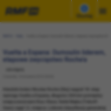
Słuchaj
RMF24
Fakty
Vuelta a Espana: Dumoulin liderem, etapowe zwycięstwo Roc
Vuelta a Espana: Dumoulin liderem,
etapowe zwycięstwo Roche'a
udostępnij
Czwartek, 10 września 2015 (18:33)
Irlandzki kolarz Nicolas Roche (Sky) wygrał 18. etap
wyścigu Vuelta a Espana, długości 204 km pomiędzy
miejscowościami Roa i Riaza. Rafał Majka (Tinkoff-
Saxo) zajął 12. miejsce. Liderem klasyfikacji generalnej