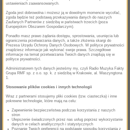
znalazł się także Włoch Fabio Aru (Astana), który traci
ustawieniach zaawansowanych.
do lidera trzy sekundy. Z tym samym czasem etap
Zgoda jest dobrowolna i możesz ją w dowolnym momencie wycofać,
zgoda będzie też podstawą przekazywania danych do naszych
ukończył Majka, utrzymując czwarte miejsce w
Zaufanych Partnerów z siedzibą w państwach trzecich (poza
Europejskim Obszarem Gospodarczym).
klasyfikacji generalnej - 2.22 straty do Dumoulina.
Ponadto masz prawo żądania dostępu, sprostowania, usunięcia lub
Paweł Poljański (Tinkoff-Saxo) był 22. - 45 s za
ograniczenia przetwarzania danych, a także złożenia skargi do
Roche.
Prezesa Urzędu Ochrony Danych Osobowych. W polityce prywatności
znajdziesz informacje jak wykonać swoje prawa. Szczegółowe
informacje na temat przetwarzania Twoich danych znajdują się w
polityce prywatności.
Źródło: RMF24/PAP
Administratorem tych danych jesteśmy my, czyli Radio Muzyka Fakty
Grupa RMF sp. z o.o. sp. k. z siedzibą w Krakowie, al. Waszyngtona
1.
chcesz widzieć więcej artykułów od RMF24?
dodaj w
Stosowanie plików cookies i innych technologii
Google
Wraz z partnerami stosujemy pliki cookies (tzw. ciasteczka) i inne
pokrewne technologie, które mają na celu:
Zapewnienie bezpieczeństwa podczas korzystania z naszych
stron
Ulepszenie świadczonych przez nas usług poprzez wykorzystanie
danych w celach analitycznych i statystycznych
Poznanie Twoich preferencji na podstawie sposobu korzystania z