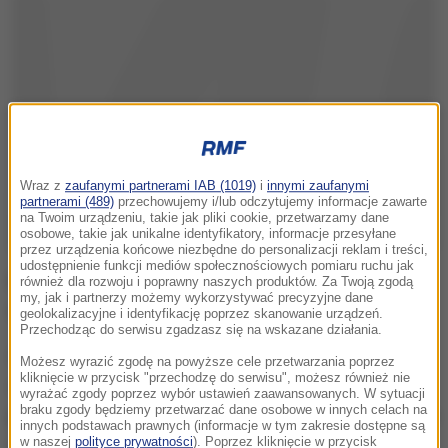
Wraz z
zaufanymi partnerami IAB (1019)
i
innymi zaufanymi
partnerami (489)
przechowujemy i/lub odczytujemy informacje zawarte
na Twoim urządzeniu, takie jak pliki cookie, przetwarzamy dane
osobowe, takie jak unikalne identyfikatory, informacje przesyłane
przez urządzenia końcowe niezbędne do personalizacji reklam i treści,
udostępnienie funkcji mediów społecznościowych pomiaru ruchu jak
Piotr Duda nie traktuje nieobniżonego wciąż wieku
również dla rozwoju i poprawny naszych produktów. Za Twoją zgodą
my, jak i partnerzy możemy wykorzystywać precyzyjne dane
emerytalnego jako niespełnionej obietnicy
.
geolokalizacyjne i identyfikację poprzez skanowanie urządzeń.
Przechodząc do serwisu zgadzasz się na wskazane działania.
Nigdy nie podchodzę do tego w taki sposób, że daję
Możesz wyrazić zgodę na powyższe cele przetwarzania poprzez
kliknięcie w przycisk "przechodzę do serwisu", możesz również nie
rządowi 100 dni
- mówi Piotr Duda. Ocenia także, że
wyrażać zgody poprzez wybór ustawień zaawansowanych. W sytuacji
braku zgody będziemy przetwarzać dane osobowe w innych celach na
pierwszym realnym terminem wejścia w życia takich
innych podstawach prawnych (informacje w tym zakresie dostępne są
zmian, jest 1 stycznia 2017 roku. I to też czas,
w naszej
polityce prywatności
). Poprzez kliknięcie w przycisk