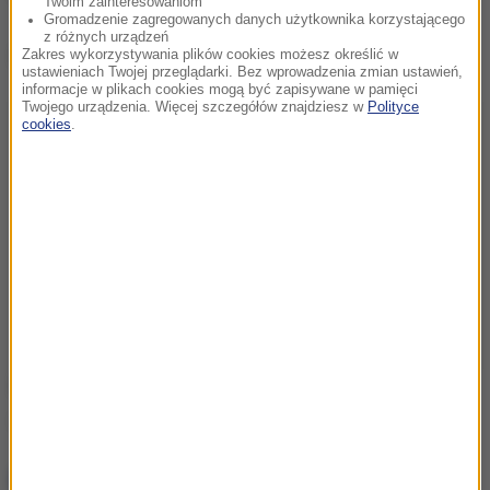
Twoim zainteresowaniom
Gromadzenie zagregowanych danych użytkownika korzystającego
z różnych urządzeń
Dalsza część artykułu pod materiałem video:
Zakres wykorzystywania plików cookies możesz określić w
ustawieniach Twojej przeglądarki. Bez wprowadzenia zmian ustawień,
informacje w plikach cookies mogą być zapisywane w pamięci
Twojego urządzenia. Więcej szczegółów znajdziesz w
Polityce
cookies
.
Źródło: RMF FM
inflacja
ceny
giełdy
Tagi:
NAJWAŻNIEJSZE FAKTY