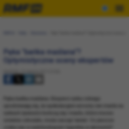
RMF24
Fakty
Ekonomia
​Pęka "bańka maślana"? Optymistyczne oceny ek
​Pęka "bańka maślana"?
Optymistyczne oceny ekspertów
Niedziela, 13 sierpnia 2017 (15:53)
​Pęka bańka maślana. Eksperci rynku rolnego
spodziewają się, że spekulacyjne wzrosty cen masła na
rynkach żywności kończą się i masło, które mocno
ostatnio zdrożało, może zacząć tanieć. Co jeszcze
czeka nas w nadchodzącym tygodniu w ekonomii?