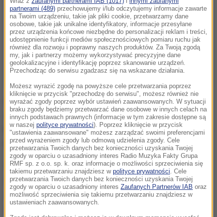
Wraz z
zaufanymi partnerami IAB (1017)
i
innymi zaufanymi
partnerami (489)
przechowujemy i/lub odczytujemy informacje zawarte
na Twoim urządzeniu, takie jak pliki cookie, przetwarzamy dane
osobowe, takie jak unikalne identyfikatory, informacje przesyłane
przez urządzenia końcowe niezbędne do personalizacji reklam i treści,
udostępnienie funkcji mediów społecznościowych pomiaru ruchu jak
również dla rozwoju i poprawny naszych produktów. Za Twoją zgodą
my, jak i partnerzy możemy wykorzystywać precyzyjne dane
geolokalizacyjne i identyfikację poprzez skanowanie urządzeń.
Przechodząc do serwisu zgadzasz się na wskazane działania.
Możesz wyrazić zgodę na powyższe cele przetwarzania poprzez
kliknięcie w przycisk "przechodzę do serwisu", możesz również nie
Ostatnie dane o inflacji wskazują na szybki wzrost
wyrażać zgody poprzez wybór ustawień zaawansowanych. W sytuacji
braku zgody będziemy przetwarzać dane osobowe w innych celach na
cen jedzenia, ale dyrektor Polskiej Federacji
innych podstawach prawnych (informacje w tym zakresie dostępne są
w naszej
polityce prywatności
). Poprzez kliknięcie w przycisk
Producentów Żywności Andrzej Gantner pociesza, że
"ustawienia zaawansowane" możesz zarządzać swoimi preferencjami
przed wyrażeniem zgody lub odmową udzielenia zgody. Cele
nie wszystkie produkty spożywcze będą drożeć.
przetwarzania Twoich danych bez konieczności uzyskania Twojej
zgody w oparciu o uzasadniony interes Radio Muzyka Fakty Grupa
RMF sp. z o.o. sp. k. oraz informacje o możliwości sprzeciwienia się
Plony pszenicy są bardzo dobre w tym roku i szacuje
takiemu przetwarzaniu znajdziesz w
polityce prywatności
. Cele
się, że będą o około 8 procent większe niż w roku
przetwarzania Twoich danych bez konieczności uzyskania Twojej
zgody w oparciu o uzasadniony interes
Zaufanych Partnerów IAB
oraz
ubiegłym. Stan zapasów jest dość dobry, a pszenica
możliwość sprzeciwienia się takiemu przetwarzaniu znajdziesz w
ustawieniach zaawansowanych.
to taka "ropa naftowa" dla żywności, czyli od ceny