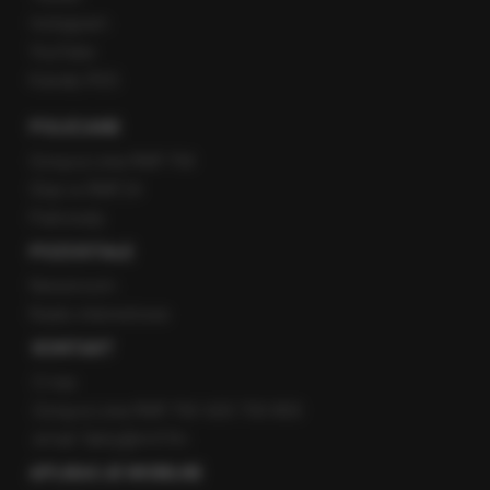
Instagram
YouTube
Kanały RSS
POLECANE
Gorąca Linia RMF FM
Staż w RMF24
Patronaty
POZOSTAŁE
Newsroom
Radio internetowe
KONTAKT
O nas
Gorąca Linia RMF FM: 600 700 800
email: fakty@rmf.fm
APLIKACJE MOBILNE