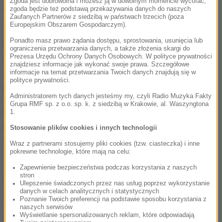
Zgoda jest dobrowolna i możesz ją w dowolnym momencie wycofać,
pszenicy liczy się to, czy żywność będzie drożała, czy
zgoda będzie też podstawą przekazywania danych do naszych
Zaufanych Partnerów z siedzibą w państwach trzecich (poza
nie
- zaznacza.
Europejskim Obszarem Gospodarczym).
Ponadto masz prawo żądania dostępu, sprostowania, usunięcia lub
Na dane o inflacji w lipcu trzeba jeszcze poczekać,
ograniczenia przetwarzania danych, a także złożenia skargi do
Prezesa Urzędu Ochrony Danych Osobowych. W polityce prywatności
w nadchodzącym tygodniu poznamy natomiast
znajdziesz informacje jak wykonać swoje prawa. Szczegółowe
informacje na temat przetwarzania Twoich danych znajdują się w
tempo wzrostu gospodarczego w Polsce w drugim
polityce prywatności.
kwartale.
Administratorem tych danych jesteśmy my, czyli Radio Muzyka Fakty
Grupa RMF sp. z o.o. sp. k. z siedzibą w Krakowie, al. Waszyngtona
Niepokój na rynkach związany z napięciem wokół
1.
Korei Północnej
osłabił w mijającym tygodniu
Stosowanie plików cookies i innych technologii
złotego.
Wraz z partnerami stosujemy pliki cookies (tzw. ciasteczka) i inne
pokrewne technologie, które mają na celu:
Jeśli Phenian posunie się do prowokacji wobec
Zapewnienie bezpieczeństwa podczas korzystania z naszych
stron
Stanów Zjednoczonych, można się spodziewać
Ulepszenie świadczonych przez nas usług poprzez wykorzystanie
danych w celach analitycznych i statystycznych
trzęsienia ziemi na rynkach.
Poznanie Twoich preferencji na podstawie sposobu korzystania z
naszych serwisów
Wyświetlanie spersonalizowanych reklam, które odpowiadają
(ph)