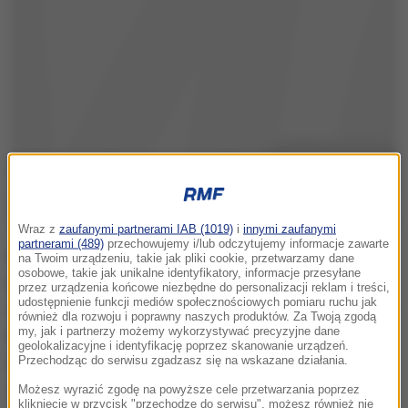
Wraz z
zaufanymi partnerami IAB (1019)
i
innymi zaufanymi
partnerami (489)
przechowujemy i/lub odczytujemy informacje zawarte
Postulaty podniesienia maksymalnych stawek
na Twoim urządzeniu, takie jak pliki cookie, przetwarzamy dane
osobowe, takie jak unikalne identyfikatory, informacje przesyłane
parkingowych, które wymagałyby zmiany m.in. ustawy
przez urządzenia końcowe niezbędne do personalizacji reklam i treści,
udostępnienie funkcji mediów społecznościowych pomiaru ruchu jak
o drogach publicznych, samorządy zgłaszają od kilku
również dla rozwoju i poprawny naszych produktów. Za Twoją zgodą
my, jak i partnerzy możemy wykorzystywać precyzyjne dane
lat. Jednym z powodów wymienianych przez miasta
geolokalizacyjne i identyfikację poprzez skanowanie urządzeń.
jest konieczność poniesienia wydatków na
Przechodząc do serwisu zgadzasz się na wskazane działania.
stworzenie dodatkowych miejsc parkingowych.
Możesz wyrazić zgodę na powyższe cele przetwarzania poprzez
kliknięcie w przycisk "przechodzę do serwisu", możesz również nie