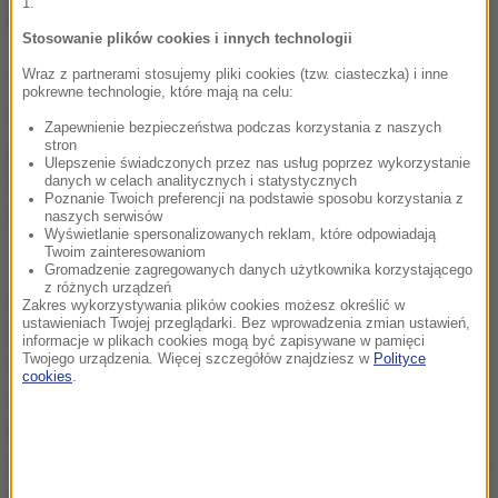
1.
proc. w 2023 r. i 2,3 proc. w 2024 r.
Stosowanie plików cookies i innych technologii
Wraz z partnerami stosujemy pliki cookies (tzw. ciasteczka) i inne
"Rok 2023 r. rysuje się dość pesymistycznie. Bardzo
pokrewne technologie, które mają na celu:
możliwe, że obniżenie tempa podwyżek stóp
Zapewnienie bezpieczeństwa podczas korzystania z naszych
procentowych ma odzwierciedlać zmianę
stron
Ulepszenie świadczonych przez nas usług poprzez wykorzystanie
oczekiwań dotyczących wzrostu gospodarczego" -
danych w celach analitycznych i statystycznych
Poznanie Twoich preferencji na podstawie sposobu korzystania z
stwierdził ekspert.
naszych serwisów
Wyświetlanie spersonalizowanych reklam, które odpowiadają
Twoim zainteresowaniom
Gromadzenie zagregowanych danych użytkownika korzystającego
z różnych urządzeń
Zauważył też, że w komunikacie RPP nastąpiła
Zakres wykorzystywania plików cookies możesz określić w
ustawieniach Twojej przeglądarki. Bez wprowadzenia zmian ustawień,
niewielka zmiana tonu w kontekście złotego.
informacje w plikach cookies mogą być zapisywane w pamięci
Twojego urządzenia. Więcej szczegółów znajdziesz w
Polityce
Obecnie napisano, że "obniżaniu inflacji sprzyjałoby
cookies
.
także umocnienie złotego, które w ocenie Rady
byłoby spójne z fundamentami polskiej gospodarki".
Wcześniej użyto sformułowania "powinno sprzyjać" i