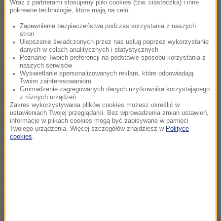
Wraz z partnerami stosujemy pliki cookies (tzw. ciasteczka) i inne
innych ministerstw o zwiększenie lekcji ekonomii.
pokrewne technologie, które mają na celu:
Teraz ma się to zmienić.
Zapewnienie bezpieczeństwa podczas korzystania z naszych
stron
Ulepszenie świadczonych przez nas usług poprzez wykorzystanie
danych w celach analitycznych i statystycznych
Tym bardziej, że o wprowadzenie lekcji ekonomii
Poznanie Twoich preferencji na podstawie sposobu korzystania z
naszych serwisów
zaapelowało ostatnio Ministerstwo Finansów, pisząc:
Wyświetlanie spersonalizowanych reklam, które odpowiadają
Twoim zainteresowaniom
"Przedstawiliśmy propozycję dotyczącą edukacji
Gromadzenie zagregowanych danych użytkownika korzystającego
finansowej w polskich szkołach. Dotyczyła ona
z różnych urządzeń
Zakres wykorzystywania plików cookies możesz określić w
wprowadzenia do polskich szkół nowego
ustawieniach Twojej przeglądarki. Bez wprowadzenia zmian ustawień,
informacje w plikach cookies mogą być zapisywane w pamięci
obowiązkowego przedmiotu na temat finansów
Twojego urządzenia. Więcej szczegółów znajdziesz w
Polityce
cookies
.
osobistych" - czytamy w piśmie podpisanym przez
wiceministra finansów Leszka Skibę.
"Przedmiot Finanse i Ekonomia nie skupiałby się
wyłącznie na przedsiębiorczości, lecz obejmował
także inne praktyczne obszary: bankowość, budżet