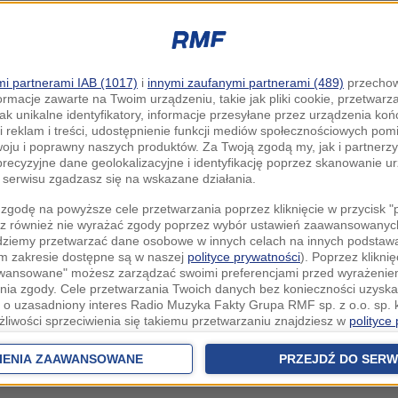
i partnerami IAB (1017)
i
innymi zaufanymi partnerami (489)
przechow
ormacje zawarte na Twoim urządzeniu, takie jak pliki cookie, przetwar
jak unikalne identyfikatory, informacje przesyłane przez urządzenia k
i reklam i treści, udostępnienie funkcji mediów społecznościowych pom
woju i poprawny naszych produktów. Za Twoją zgodą my, jak i partner
recyzyjne dane geolokalizacyjne i identyfikację poprzez skanowanie u
nie Paryż. Oto najbardziej
serwisu zgadzasz się na wskazane działania.
yjne miasto turystyczne
zgodę na powyższe cele przetwarzania poprzez kliknięcie w przycisk 
z również nie wyrażać zgody poprzez wybór ustawień zaawansowanych
dziemy przetwarzać dane osobowe w innych celach na innych podsta
ym zakresie dostępne są w naszej
polityce prywatności
). Poprzez kliknię
awansowane" możesz zarządzać swoimi preferencjami przed wyrażenie
ia zgody. Cele przetwarzania Twoich danych bez konieczności uzyska
 o uzasadniony interes Radio Muzyka Fakty Grupa RMF sp. z o.o. sp. k
żliwości sprzeciwienia się takiemu przetwarzaniu znajdziesz w
polityce
nia Twoich danych bez konieczności uzyskania Twojej zgody w oparci
ch Partnerów IAB
oraz możliwość sprzeciwienia się takiemu przetwarza
IENIA ZAAWANSOWANE
PRZEJDŹ DO SERW
aawansowanych.