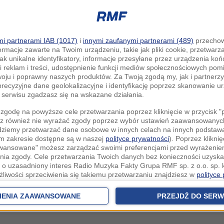
i partnerami IAB (1017)
i
innymi zaufanymi partnerami (489)
przechow
ormacje zawarte na Twoim urządzeniu, takie jak pliki cookie, przetwar
Wcale nie Paryż. Oto najbard
jak unikalne identyfikatory, informacje przesyłane przez urządzenia k
atrakcyjne miasto turystycz
ganizm nie umiera ze
i reklam i treści, udostępnienie funkcji mediów społecznościowych pom
świata
ci. Z łatwością oszukuje
woju i poprawny naszych produktów. Za Twoją zgodą my, jak i partner
recyzyjne dane geolokalizacyjne i identyfikację poprzez skanowanie u
serwisu zgadzasz się na wskazane działania.
zgodę na powyższe cele przetwarzania poprzez kliknięcie w przycisk 
z również nie wyrażać zgody poprzez wybór ustawień zaawansowanych
dziemy przetwarzać dane osobowe w innych celach na innych podsta
ym zakresie dostępne są w naszej
polityce prywatności
). Poprzez kliknię
awansowane" możesz zarządzać swoimi preferencjami przed wyrażenie
ia zgody. Cele przetwarzania Twoich danych bez konieczności uzyska
 o uzasadniony interes Radio Muzyka Fakty Grupa RMF sp. z o.o. sp. k
żliwości sprzeciwienia się takiemu przetwarzaniu znajdziesz w
polityce
nia Twoich danych bez konieczności uzyskania Twojej zgody w oparci
ch Partnerów IAB
oraz możliwość sprzeciwienia się takiemu przetwarza
IENIA ZAAWANSOWANE
PRZEJDŹ DO SERW
aawansowanych.
rowolna i możesz ją w dowolnym momencie wycofać, zgoda będzie też