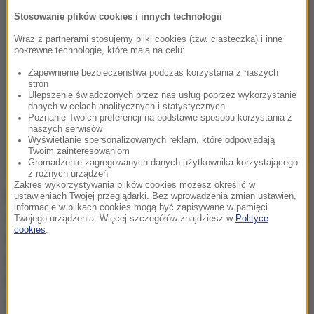
Stosowanie plików cookies i innych technologii
Wraz z partnerami stosujemy pliki cookies (tzw. ciasteczka) i inne
pokrewne technologie, które mają na celu:
Zapewnienie bezpieczeństwa podczas korzystania z naszych
stron
Ulepszenie świadczonych przez nas usług poprzez wykorzystanie
danych w celach analitycznych i statystycznych
Poznanie Twoich preferencji na podstawie sposobu korzystania z
naszych serwisów
Wyświetlanie spersonalizowanych reklam, które odpowiadają
Twoim zainteresowaniom
Gromadzenie zagregowanych danych użytkownika korzystającego
"Nadszedł czas, by zakończyć tę wojnę. Ale władca
z różnych urządzeń
Zakres wykorzystywania plików cookies możesz określić w
Rosji chce dalej walczyć. Dlatego ukraińskie sankcje
ustawieniach Twojej przeglądarki. Bez wprowadzenia zmian ustawień,
informacje w plikach cookies mogą być zapisywane w pamięci
wobec tej agresji działają. Wczoraj w nocy
nasze
Twojego urządzenia. Więcej szczegółów znajdziesz w
Polityce
cookies
.
drony pokonały dystans około 1000 kilometrów do
obwodu leningradzkiego
- do arsenałów wroga i
bazy w
Kronsztadzie
. Nasze sankcje dalekiego
zasięgu dotarły również na około
500 kilometrów w