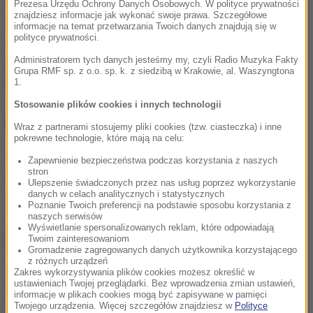
co należy zrobić, aby poprawić relacje z Unią
Prezesa Urzędu Ochrony Danych Osobowych. W polityce prywatności
znajdziesz informacje jak wykonać swoje prawa. Szczegółowe
Europejską, ale nic się nie dzieje.
Zamiast tego nadal
informacje na temat przetwarzania Twoich danych znajdują się w
polityce prywatności.
mają miejsce ataki hybrydowe, szantaż nuklearny i
Administratorem tych danych jesteśmy my, czyli Radio Muzyka Fakty
groźby wobec całego regionu
- dodała Cichanouska,
Grupa RMF sp. z o.o. sp. k. z siedzibą w Krakowie, al. Waszyngtona
1.
która w poniedziałek składa wizytę w Kijowie.
Stosowanie plików cookies i innych technologii
Białoruś włączy się do wojny?
Wraz z partnerami stosujemy pliki cookies (tzw. ciasteczka) i inne
pokrewne technologie, które mają na celu:
Jak zauważył dr Andrzej Szabaciuk z KUL-u oraz
Zapewnienie bezpieczeństwa podczas korzystania z naszych
stron
rządowego Instytutu Europy Środkowej w Lublinie, to,
Ulepszenie świadczonych przez nas usług poprzez wykorzystanie
danych w celach analitycznych i statystycznych
co obecnie obserwujemy, stanowi element szerszej
Poznanie Twoich preferencji na podstawie sposobu korzystania z
naszych serwisów
gry geopolitycznej. Z jednej strony
Białoruś jest
Wyświetlanie spersonalizowanych reklam, które odpowiadają
kuszona ewentualnym złagodzeniem sankcji, aby
Twoim zainteresowaniom
Gromadzenie zagregowanych danych użytkownika korzystającego
w obliczu rosnącej presji na Rosję nie angażowała
z różnych urządzeń
Zakres wykorzystywania plików cookies możesz określić w
się mocniej w wojnę
. Zarazem Rosji zależy na jak
ustawieniach Twojej przeglądarki. Bez wprowadzenia zmian ustawień,
informacje w plikach cookies mogą być zapisywane w pamięci
największym zaangażowaniu Białorusi.
Twojego urządzenia. Więcej szczegółów znajdziesz w
Polityce