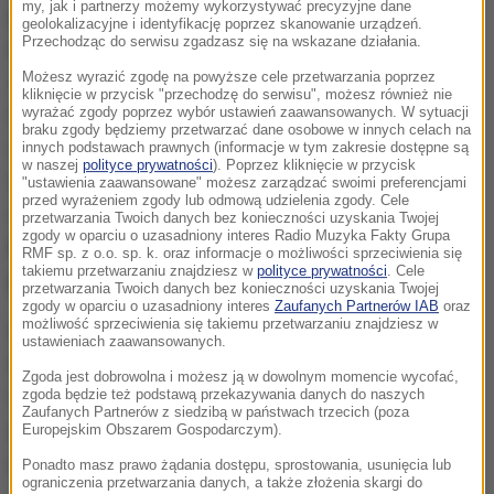
my, jak i partnerzy możemy wykorzystywać precyzyjne dane
niedzielę rozmowę telefoniczną z Łukaszenką
, w
geolokalizacyjne i identyfikację poprzez skanowanie urządzeń.
Przechodząc do serwisu zgadzasz się na wskazane działania.
której wezwał go, by nie pozwolił, aby Białoruś
Możesz wyrazić zgodę na powyższe cele przetwarzania poprzez
została wciągnięta w rosyjską wojnę przeciwko
kliknięcie w przycisk "przechodzę do serwisu", możesz również nie
Ukrainie. Wcześniej, tego samego dnia Macron
wyrażać zgody poprzez wybór ustawień zaawansowanych. W sytuacji
braku zgody będziemy przetwarzać dane osobowe w innych celach na
rozmawiał z prezydentem Ukrainy
Wołodymyrem
innych podstawach prawnych (informacje w tym zakresie dostępne są
w naszej
polityce prywatności
). Poprzez kliknięcie w przycisk
Zełenskim, który w ostatnich dniach coraz
"ustawienia zaawansowane" możesz zarządzać swoimi preferencjami
przed wyrażeniem zgody lub odmową udzielenia zgody. Cele
częściej ostrzega, że Białoruś może stać się dla
przetwarzania Twoich danych bez konieczności uzyskania Twojej
zgody w oparciu o uzasadniony interes Radio Muzyka Fakty Grupa
Rosji przyczółkiem do otwarcia nowego frontu na
RMF sp. z o.o. sp. k. oraz informacje o możliwości sprzeciwienia się
takiemu przetwarzaniu znajdziesz w
polityce prywatności
. Cele
północy Ukrainy.
przetwarzania Twoich danych bez konieczności uzyskania Twojej
zgody w oparciu o uzasadniony interes
Zaufanych Partnerów IAB
oraz
możliwość sprzeciwienia się takiemu przetwarzaniu znajdziesz w
Przed takim scenariuszem przestrzegła również
ustawieniach zaawansowanych.
liderka białoruskiej opozycji na emigracji Swiatłana
Zgoda jest dobrowolna i możesz ją w dowolnym momencie wycofać,
Cichanouska. Jak powiedziała agencji AP,
Francja
zgoda będzie też podstawą przekazywania danych do naszych
Zaufanych Partnerów z siedzibą w państwach trzecich (poza
stara się zapobiec wciągnięciu Białorusi w wojnę
Europejskim Obszarem Gospodarczym).
rosyjsko-ukraińską
.
Reżim Łukaszenki dobrze wie,
Ponadto masz prawo żądania dostępu, sprostowania, usunięcia lub
ograniczenia przetwarzania danych, a także złożenia skargi do