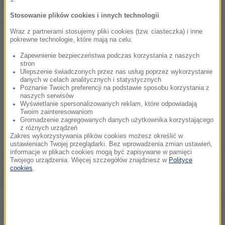
Dalsza część artykułu pod materiałem video:
Stosowanie plików cookies i innych technologii
Wraz z partnerami stosujemy pliki cookies (tzw. ciasteczka) i inne
pokrewne technologie, które mają na celu:
Zapewnienie bezpieczeństwa podczas korzystania z naszych
stron
Ulepszenie świadczonych przez nas usług poprzez wykorzystanie
danych w celach analitycznych i statystycznych
Poznanie Twoich preferencji na podstawie sposobu korzystania z
naszych serwisów
Wyświetlanie spersonalizowanych reklam, które odpowiadają
Twoim zainteresowaniom
Gromadzenie zagregowanych danych użytkownika korzystającego
z różnych urządzeń
Zakres wykorzystywania plików cookies możesz określić w
ustawieniach Twojej przeglądarki. Bez wprowadzenia zmian ustawień,
informacje w plikach cookies mogą być zapisywane w pamięci
Według komunikatu, rosyjskie wojsko będzie
Twojego urządzenia. Więcej szczegółów znajdziesz w
Polityce
atakować m.in. zakłady przemysłu zbrojeniowego w
cookies
.
Kijowie, w tym miejsca projektowania i produkcji
dronów bojowych. MSZ Rosji ostrzegło, że uderzenia
obejmą także centra dowodzenia i inne kluczowe