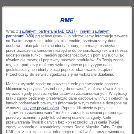
Wraz z
zaufanymi partnerami IAB (1017)
i
innymi zaufanymi
Poprzednie rozmowy odbyły się w Abu Zabi
partnerami (489)
przechowujemy i/lub odczytujemy informacje zawarte
na Twoim urządzeniu, takie jak pliki cookie, przetwarzamy dane
osobowe, takie jak unikalne identyfikatory, informacje przesyłane
Bądź na bieżąco. Informacje z Polski i świata
przez urządzenia końcowe niezbędne do personalizacji reklam i treści,
udostępnienie funkcji mediów społecznościowych pomiaru ruchu jak
znajdziesz na
RMF24.pl
.
również dla rozwoju i poprawny naszych produktów. Za Twoją zgodą
my, jak i partnerzy możemy wykorzystywać precyzyjne dane
geolokalizacyjne i identyfikację poprzez skanowanie urządzeń.
Istnieje ustalenie, że (kolejna runda - przyp. RMF FM)
Przechodząc do serwisu zgadzasz się na wskazane działania.
rzeczywiście odbędzie się w przyszłym tygodniu.
Możesz wyrazić zgodę na powyższe cele przetwarzania poprzez
kliknięcie w przycisk "przechodzę do serwisu", możesz również nie
Poinformujemy państwa o dokładnym miejscu i
wyrażać zgody poprzez wybór ustawień zaawansowanych. W sytuacji
braku zgody będziemy przetwarzać dane osobowe w innych celach na
dacie
- powiedział Pieskow.
innych podstawach prawnych (informacje w tym zakresie dostępne są
w naszej
polityce prywatności
). Poprzez kliknięcie w przycisk
"ustawienia zaawansowane" możesz zarządzać swoimi preferencjami
przed wyrażeniem zgody lub odmową udzielenia zgody. Cele
Dalsza część artykułu pod materiałem video:
przetwarzania Twoich danych bez konieczności uzyskania Twojej
zgody w oparciu o uzasadniony interes Radio Muzyka Fakty Grupa
RMF sp. z o.o. sp. k. oraz informacje o możliwości sprzeciwienia się