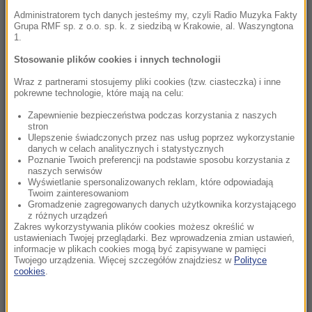
10:24
Administratorem tych danych jesteśmy my, czyli Radio Muzyka Fakty
Kościół obchodzi dziś ważne święto. Czy
Grupa RMF sp. z o.o. sp. k. z siedzibą w Krakowie, al. Waszyngtona
trzeba iść na mszę?
1.
Stosowanie plików cookies i innych technologii
10:15
Wraz z partnerami stosujemy pliki cookies (tzw. ciasteczka) i inne
Kolorowy ptak w szarej klatce PRL-u. Legenda
pokrewne technologie, które mają na celu:
i prawda o Kalinie Jędrusik
Zapewnienie bezpieczeństwa podczas korzystania z naszych
stron
10:14
Ulepszenie świadczonych przez nas usług poprzez wykorzystanie
Niebezpieczne zachowanie kierowcy
danych w celach analitycznych i statystycznych
Poznanie Twoich preferencji na podstawie sposobu korzystania z
miejskiego autobusu. „Zignorował przepisy”
naszych serwisów
Wyświetlanie spersonalizowanych reklam, które odpowiadają
Twoim zainteresowaniom
10:10
Gromadzenie zagregowanych danych użytkownika korzystającego
Z jeziora wyłowiono ciało. To mąż włoskiej
z różnych urządzeń
minister
Zakres wykorzystywania plików cookies możesz określić w
ustawieniach Twojej przeglądarki. Bez wprowadzenia zmian ustawień,
informacje w plikach cookies mogą być zapisywane w pamięci
10:05
Twojego urządzenia. Więcej szczegółów znajdziesz w
Polityce
To najmłodszy profesor w historii. Wykłada
cookies
.
inżynierię i studiuje prawo