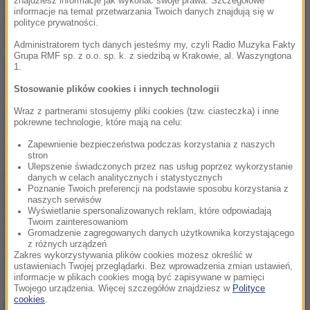
najlepsza. Dlatego my od dawna mówimy o 7 latach
znajdziesz informacje jak wykonać swoje prawa. Szczegółowe
informacje na temat przetwarzania Twoich danych znajdują się w
doświadczenia sędziów, którzy powinni orzekać, o
polityce prywatności.
tym, żeby jednak ta Izba była w Sądzie Najwyższym
-
Administratorem tych danych jesteśmy my, czyli Radio Muzyka Fakty
Grupa RMF sp. z o.o. sp. k. z siedzibą w Krakowie, al. Waszyngtona
mówił Kosiniak-Kamysz.
1.
Stosowanie plików cookies i innych technologii
Jednym z punktów ustawy jest przeniesienie spraw
Wraz z partnerami stosujemy pliki cookies (tzw. ciasteczka) i inne
dyscyplinarnych sędziów z Izby Odpowiedzialności
pokrewne technologie, które mają na celu:
Zawodowej SN do Naczelnego Sądu
Zapewnienie bezpieczeństwa podczas korzystania z naszych
Administracyjnego. Opozycja chce jednak, żeby te
stron
Ulepszenie świadczonych przez nas usług poprzez wykorzystanie
postępowania wróciły do Izby Karnej SN. Po co ten
danych w celach analitycznych i statystycznych
Poznanie Twoich preferencji na podstawie sposobu korzystania z
ruch wstecz?
Żeby nie było żadnych wątpliwości. To
naszych serwisów
Wyświetlanie spersonalizowanych reklam, które odpowiadają
wynika z już jakiegoś przez nas stosowanego zapisu
Twoim zainteresowaniom
Gromadzenie zagregowanych danych użytkownika korzystającego
ustawowego, który proponowaliśmy w poprzednich
z różnych urządzeń
Zakres wykorzystywania plików cookies możesz określić w
ustawach
- tłumaczył szef ludowców.
Jesteśmy
ustawieniach Twojej przeglądarki. Bez wprowadzenia zmian ustawień,
informacje w plikach cookies mogą być zapisywane w pamięci
wierni pewnym rozwiązaniom, które od dawna
Twojego urządzenia. Więcej szczegółów znajdziesz w
Polityce
cookies
.
proponujemy, które uzdrawiają tę sytuację. Budzi