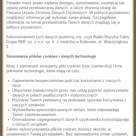
Ponadto masz prawo żądania dostępu, sprostowania, usunięcia lub
ograniczenia przetwarzania danych, a także złożenia skargi do
Prezesa Urzędu Ochrony Danych Osobowych. W polityce prywatności
znajdziesz informacje jak wykonać swoje prawa. Szczegółowe
informacje na temat przetwarzania Twoich danych znajdują się w
polityce prywatności.
Robert Mazurek pytał swojego gościa także o
sondaże, które w ostatnim czasie są łaskawe dla
Administratorem tych danych jesteśmy my, czyli Radio Muzyka Fakty
Grupa RMF sp. z o.o. sp. k. z siedzibą w Krakowie, al. Waszyngtona
Koalicji Obywatelskiej.
1.
Stosowanie plików cookies i innych technologii
"Zawsze twierdziliśmy i ja cały czas twierdzę, że
Wraz z partnerami stosujemy pliki cookies (tzw. ciasteczka) i inne
sondaże nie wygrywają, trzeba mieć cały czas dużo
pokrewne technologie, które mają na celu:
pokory do sondaży. Do wyrobów jeszcze rok" -
Zapewnienie bezpieczeństwa podczas korzystania z naszych
stron
mówił.
Ulepszenie świadczonych przez nas usług poprzez wykorzystanie
danych w celach analitycznych i statystycznych
Poznanie Twoich preferencji na podstawie sposobu korzystania z
Czyli jeszcze nie ma dzielenia posad? "Jeśli ktoś by
naszych serwisów
Wyświetlanie spersonalizowanych reklam, które odpowiadają
to robił dzisiaj, to jest to przepis na porażkę, a nie na
Twoim zainteresowaniom
to, żeby wygrywać. Najpierw trzeba ciężko pracować
Gromadzenie zagregowanych danych użytkownika korzystającego
z różnych urządzeń
przez cały ten rok, przekonać Polaków, bo jeszcze
Zakres wykorzystywania plików cookies możesz określić w
ustawieniach Twojej przeglądarki. Bez wprowadzenia zmian ustawień,