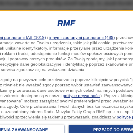
dla Kurskiego.
Jak Pan Bóg dzielił talenty, to Jacek Kursk
ć i jest bystry i takich zawodowców się nigdy nie odkła
myślał nad tym jak go wykorzystać w tej wielkiej, potężn
i partnerami IAB (1019)
i
innymi zaufanymi partnerami (489)
przechow
ormacje zawarte na Twoim urządzeniu, takie jak pliki cookie, przetwar
e Kurski mógłby zostać ministrem cyfryzacji w rządzie
jak unikalne identyfikatory, informacje przesyłane przez urządzenia k
 jak Ludwik Dorn między innymi. (...) To są ludzie, którzy
i reklam i treści, udostępnienie funkcji mediów społecznościowych pom
woju i poprawny naszych produktów. Za Twoją zgodą my, jak i partner
potrafią wejść w temat. On (Kurski -red.) nie będzie eksp
recyzyjne dane geolokalizacyjne i identyfikację poprzez skanowanie u
serwisu zgadzasz się na wskazane działania.
ądzającym
- przekonywał Cymański.
zgodę na powyższe cele przetwarzania poprzez kliknięcie w przycisk 
z również nie wyrażać zgody poprzez wybór ustawień zaawansowanych
dziemy przetwarzać dane osobowe w innych celach na innych podsta
ym zakresie dostępne są w naszej
polityce prywatności
). Poprzez kliknię
awansowane" możesz zarządzać swoimi preferencjami przed wyrażenie
ia zgody. Cele przetwarzania Twoich danych bez konieczności uzyska
 o uzasadniony interes Radio Muzyka Fakty Grupa RMF sp. z o.o. sp. k
żliwości sprzeciwienia się takiemu przetwarzaniu znajdziesz w
polityce
nia Twoich danych bez konieczności uzyskania Twojej zgody w oparci
ch Partnerów IAB
oraz możliwość sprzeciwienia się takiemu przetwarza
IENIA ZAAWANSOWANE
PRZEJDŹ DO SERW
aawansowanych.