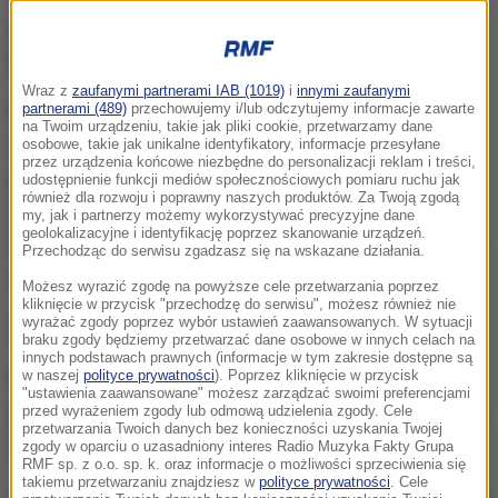
sądu procesować się z Polską Fundacją
Narodową?
Wraz z
zaufanymi partnerami IAB (1019)
i
innymi zaufanymi
Waldemar Żurek:
Trudno powiedzieć, czy
partnerami (489)
przechowujemy i/lub odczytujemy informacje zawarte
na Twoim urządzeniu, takie jak pliki cookie, przetwarzamy dane
rzeczywiście jest to dobre rozwiązanie, bo mamy
osobowe, takie jak unikalne identyfikatory, informacje przesyłane
przez urządzenia końcowe niezbędne do personalizacji reklam i treści,
przykłady, że jak sędzia wygrywa, jak ktoś naruszy
udostępnienie funkcji mediów społecznościowych pomiaru ruchu jak
również dla rozwoju i poprawny naszych produktów. Za Twoją zgodą
jego dobra osobiste - jak my to mówimy, to później i
my, jak i partnerzy możemy wykorzystywać precyzyjne dane
geolokalizacyjne i identyfikację poprzez skanowanie urządzeń.
tak politycy mówią: "No tak, to jego koledzy sądzili te
Przechodząc do serwisu zgadzasz się na wskazane działania.
sprawy".
Możesz wyrazić zgodę na powyższe cele przetwarzania poprzez
kliknięcie w przycisk "przechodzę do serwisu", możesz również nie
wyrażać zgody poprzez wybór ustawień zaawansowanych. W sytuacji
Sędziowie sobie nie ufają nawzajem?
braku zgody będziemy przetwarzać dane osobowe w innych celach na
innych podstawach prawnych (informacje w tym zakresie dostępne są
w naszej
polityce prywatności
). Poprzez kliknięcie w przycisk
My sobie ufamy, ale czasem efekt w opinii
"ustawienia zaawansowane" możesz zarządzać swoimi preferencjami
publicznej jest taki: No tak, sędzia ich sądził, dlatego
przed wyrażeniem zgody lub odmową udzielenia zgody. Cele
przetwarzania Twoich danych bez konieczności uzyskania Twojej
wygrali.
zgody w oparciu o uzasadniony interes Radio Muzyka Fakty Grupa
RMF sp. z o.o. sp. k. oraz informacje o możliwości sprzeciwienia się
takiemu przetwarzaniu znajdziesz w
polityce prywatności
. Cele