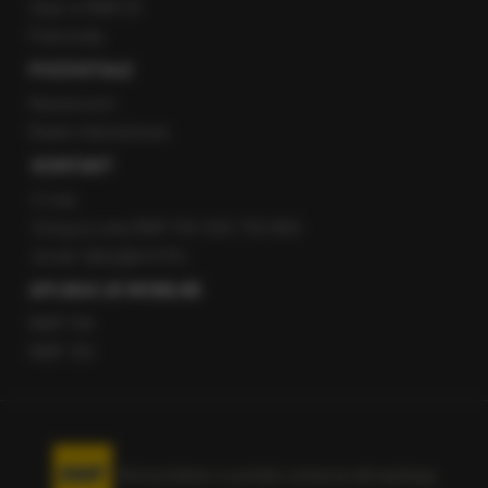
Staż w RMF24
Patronaty
POZOSTAŁE
Newsroom
Radio internetowe
KONTAKT
O nas
Gorąca Linia RMF FM: 600 700 800
email: fakty@rmf.fm
APLIKACJE MOBILNE
RMF FM
RMF ON
Korzystanie z portalu oznacza akceptację