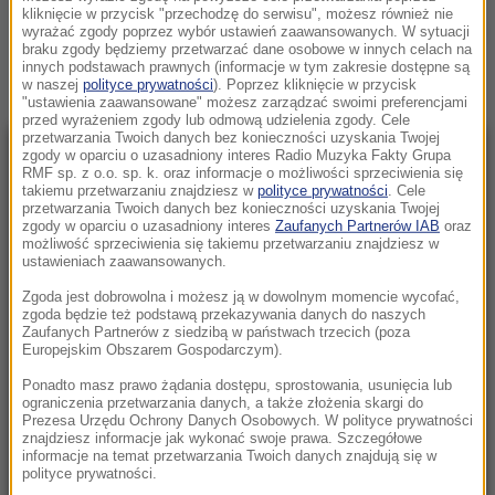
kliknięcie w przycisk "przechodzę do serwisu", możesz również nie
Zobacz więcej »
wyrażać zgody poprzez wybór ustawień zaawansowanych. W sytuacji
braku zgody będziemy przetwarzać dane osobowe w innych celach na
innych podstawach prawnych (informacje w tym zakresie dostępne są
w naszej
polityce prywatności
). Poprzez kliknięcie w przycisk
"ustawienia zaawansowane" możesz zarządzać swoimi preferencjami
przed wyrażeniem zgody lub odmową udzielenia zgody. Cele
przetwarzania Twoich danych bez konieczności uzyskania Twojej
zgody w oparciu o uzasadniony interes Radio Muzyka Fakty Grupa
NAJNOWSZE
RMF sp. z o.o. sp. k. oraz informacje o możliwości sprzeciwienia się
takiemu przetwarzaniu znajdziesz w
polityce prywatności
. Cele
przetwarzania Twoich danych bez konieczności uzyskania Twojej
17:41
zgody w oparciu o uzasadniony interes
Zaufanych Partnerów IAB
oraz
możliwość sprzeciwienia się takiemu przetwarzaniu znajdziesz w
Chcesz zamknąć kota w domu? Wyniki
ustawieniach zaawansowanych.
badań mocno cię zaskoczą
Zgoda jest dobrowolna i możesz ją w dowolnym momencie wycofać,
zgoda będzie też podstawą przekazywania danych do naszych
17:28
Zaufanych Partnerów z siedzibą w państwach trzecich (poza
Zmiana czasu na zimowy 2026. Kiedy
Europejskim Obszarem Gospodarczym).
przestawiamy zegarki i co warto wiedzieć?
Ponadto masz prawo żądania dostępu, sprostowania, usunięcia lub
ograniczenia przetwarzania danych, a także złożenia skargi do
Prezesa Urzędu Ochrony Danych Osobowych. W polityce prywatności
17:22
znajdziesz informacje jak wykonać swoje prawa. Szczegółowe
Największa defilada w historii Polski. Armia
informacje na temat przetwarzania Twoich danych znajdują się w
gotowa, zobaczymy Abramsy, Rosomaki czy
polityce prywatności.