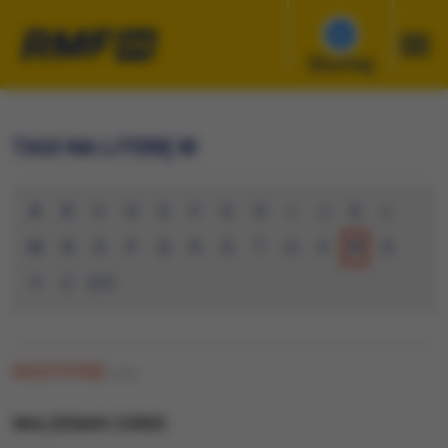
Słuchaj
TAGI NA LITERĘ W
A
B
C
D
E
F
G
H
I
J
K
L
M
N
O
P
Q
R
S
T
U
V
W
X
Y
Z
0-9
WSZYSTKIE
(103)
WALDEMAR ZUREK