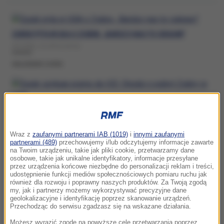
ŻUREK PYTA W USA O ZIOBRĘ. „BARDZO NAS TO CIEKAWI”
WTOREK, 14 LIPCA (18:41)
WALDEMAR ZUREK
ŻUREK SZYKUJE PISMO DO ICE. CHODZI O POBYT ZIOBRY W USA
WTOREK, 7 LIPCA (21:42)
Wraz z
zaufanymi partnerami IAB (1019)
i
innymi zaufanymi
WALDEMAR ZUREK
partnerami (489)
przechowujemy i/lub odczytujemy informacje zawarte
na Twoim urządzeniu, takie jak pliki cookie, przetwarzamy dane
osobowe, takie jak unikalne identyfikatory, informacje przesyłane
przez urządzenia końcowe niezbędne do personalizacji reklam i treści,
udostępnienie funkcji mediów społecznościowych pomiaru ruchu jak
również dla rozwoju i poprawny naszych produktów. Za Twoją zgodą
PORAŻKA ŻURKA W SĄDZIE NAJWYŻSZYM. CHODZI O PIEBIAKA
my, jak i partnerzy możemy wykorzystywać precyzyjne dane
geolokalizacyjne i identyfikację poprzez skanowanie urządzeń.
CZWARTEK, 2 LIPCA (12:59)
Przechodząc do serwisu zgadzasz się na wskazane działania.
WALDEMAR ZUREK
Możesz wyrazić zgodę na powyższe cele przetwarzania poprzez