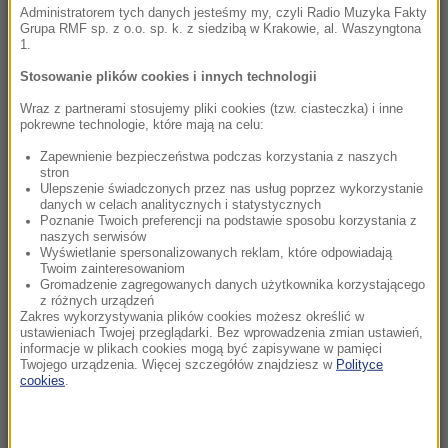
F-35
Administratorem tych danych jesteśmy my, czyli Radio Muzyka Fakty
Grupa RMF sp. z o.o. sp. k. z siedzibą w Krakowie, al. Waszyngtona
1.
17:16
Ma 1100 lat i 5 metrów w obwodzie. Oto
Stosowanie plików cookies i innych technologii
najstarsze drzewo w Niemczech
Wraz z partnerami stosujemy pliki cookies (tzw. ciasteczka) i inne
pokrewne technologie, które mają na celu:
17:16
Zapewnienie bezpieczeństwa podczas korzystania z naszych
Prezydent zapowiada w Skawinie. „Pilnowanie
stron
żyrandoli jest nie dla mnie”
Ulepszenie świadczonych przez nas usług poprzez wykorzystanie
danych w celach analitycznych i statystycznych
Poznanie Twoich preferencji na podstawie sposobu korzystania z
17:03
naszych serwisów
Najlepszy park narodowy w Europie znajduje
Wyświetlanie spersonalizowanych reklam, które odpowiadają
Twoim zainteresowaniom
się blisko Polski. Jest ogromny i piękny
Gromadzenie zagregowanych danych użytkownika korzystającego
z różnych urządzeń
Zakres wykorzystywania plików cookies możesz określić w
16:57
ustawieniach Twojej przeglądarki. Bez wprowadzenia zmian ustawień,
Komary tną Cię niemiłosiernie? Naukowcy w
informacje w plikach cookies mogą być zapisywane w pamięci
końcu odkryli powód
Twojego urządzenia. Więcej szczegółów znajdziesz w
Polityce
cookies
.
16:42
Marco Brenner zwycięzcą wyścigu Tour de