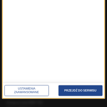
Najnowsze rozmowy w RMF FM
Rozmowa o 7:00 w RMF FM i Radiu RMF24
Poranna rozmowa w RMF FM
Popołudniowa rozmowa w RMF FM
Gość Krzysztofa Ziemca w RMF FM
Rozmowy w Radiu RMF24
SPOŁECZNOŚĆ
Facebook
Twitter
Instagram
YouTube
Kanały RSS
USTAWIENIA
PRZEJDŹ DO SERWISU
ZAAWANSOWANE
POLECANE
Gorąca Linia RMF FM