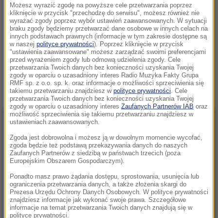
MNIEJ URODZEŃ, MNIEJ PIENIĘDZY DLA PRYWATNYCH ŻŁOBKÓW.
Możesz wyrazić zgodę na powyższe cele przetwarzania poprzez
kliknięcie w przycisk "przechodzę do serwisu", możesz również nie
KRAKÓW ZDECYDOWAŁ
wyrażać zgody poprzez wybór ustawień zaawansowanych. W sytuacji
CZWARTEK, 20 LISTOPADA 2025 (11:46)
braku zgody będziemy przetwarzać dane osobowe w innych celach na
innych podstawach prawnych (informacje w tym zakresie dostępne są
w naszej
polityce prywatności
). Poprzez kliknięcie w przycisk
ZLOBEK
"ustawienia zaawansowane" możesz zarządzać swoimi preferencjami
przed wyrażeniem zgody lub odmową udzielenia zgody. Cele
Zobacz więcej »
przetwarzania Twoich danych bez konieczności uzyskania Twojej
zgody w oparciu o uzasadniony interes Radio Muzyka Fakty Grupa
RMF sp. z o.o. sp. k. oraz informacje o możliwości sprzeciwienia się
takiemu przetwarzaniu znajdziesz w
polityce prywatności
. Cele
przetwarzania Twoich danych bez konieczności uzyskania Twojej
zgody w oparciu o uzasadniony interes
Zaufanych Partnerów IAB
oraz
możliwość sprzeciwienia się takiemu przetwarzaniu znajdziesz w
ustawieniach zaawansowanych.
NAJNOWSZE
Zgoda jest dobrowolna i możesz ją w dowolnym momencie wycofać,
zgoda będzie też podstawą przekazywania danych do naszych
11:56
Zaufanych Partnerów z siedzibą w państwach trzecich (poza
36-latka miała ponad 5 promili.
Europejskim Obszarem Gospodarczym).
Niebezpieczna sytuacja na kąpielisku
Ponadto masz prawo żądania dostępu, sprostowania, usunięcia lub
ograniczenia przetwarzania danych, a także złożenia skargi do
Prezesa Urzędu Ochrony Danych Osobowych. W polityce prywatności
11:40
znajdziesz informacje jak wykonać swoje prawa. Szczegółowe
Najnowsze dane o bezrobociu. Te powiaty
informacje na temat przetwarzania Twoich danych znajdują się w
polityce prywatności.
wyróżniają się na tle reszty