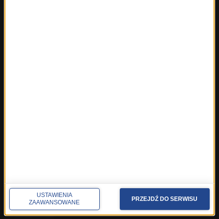
ROZMOWY W RMF FM
Najnowsze rozmowy w RMF FM
Rozmowa o 7:00 w RMF FM i Radiu RMF24
Poranna rozmowa w RMF FM
Popołudniowa rozmowa w RMF FM
Gość Krzysztofa Ziemca w RMF FM
Rozmowy w Radiu RMF24
SPOŁECZNOŚĆ
Facebook
Twitter
Instagram
YouTube
Kanały RSS
USTAWIENIA
PRZEJDŹ DO SERWISU
ZAAWANSOWANE
POLECANE