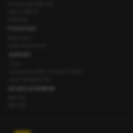
Gorąca Linia RMF FM
Staż w RMF24
Patronaty
POZOSTAŁE
Newsroom
Radio internetowe
KONTAKT
O nas
Gorąca Linia RMF FM: 600 700 800
email: fakty@rmf.fm
APLIKACJE MOBILNE
RMF FM
RMF ON