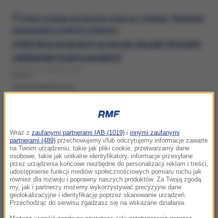
ZIOBRO REAGUJE NA DECYZJĘ SĄDU WS. HOLLAND. "BEZKARNE
ZNIEWAŻANIE POLSKICH ŻOŁNIERZY"
WTOREK, 17 MARCA (21:50)
ZIELONA GRANICA FILM
ZIOBRO MUSI PRZEPROSIĆ I ZAPŁACIĆ. SĄD WYDAŁ WYROK
Wraz z
zaufanymi partnerami IAB (1019)
i
innymi zaufanymi
WTOREK, 17 MARCA (17:48)
partnerami (489)
przechowujemy i/lub odczytujemy informacje zawarte
na Twoim urządzeniu, takie jak pliki cookie, przetwarzamy dane
ZIELONA GRANICA FILM
osobowe, takie jak unikalne identyfikatory, informacje przesyłane
przez urządzenia końcowe niezbędne do personalizacji reklam i treści,
udostępnienie funkcji mediów społecznościowych pomiaru ruchu jak
również dla rozwoju i poprawny naszych produktów. Za Twoją zgodą
my, jak i partnerzy możemy wykorzystywać precyzyjne dane
geolokalizacyjne i identyfikację poprzez skanowanie urządzeń.
"ZIELONA GRANICA" WYRÓŻNIONA PRZEZ HOLLYWOODZKICH
Przechodząc do serwisu zgadzasz się na wskazane działania.
RECENZENTÓW. "TRYUMF FILMU"