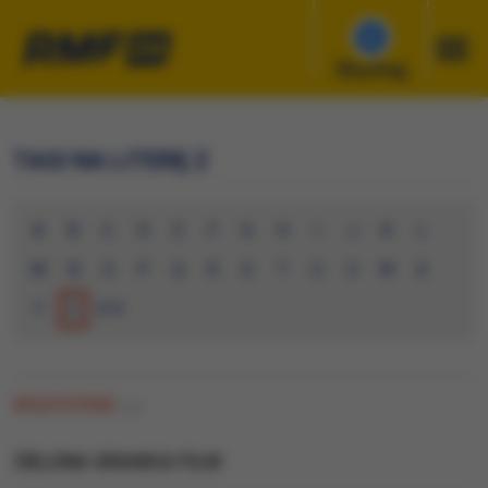
Słuchaj
TAGI NA LITERĘ Z
A
B
C
D
E
F
G
H
I
J
K
L
M
N
O
P
Q
R
S
T
U
V
W
X
Y
Z
0-9
WSZYSTKIE
(13)
ZIELONA GRANICA FILM