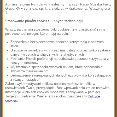
UEFA spłaciła kochankę Infantino? Sensacyjne
Administratorem tych danych jesteśmy my, czyli Radio Muzyka Fakty
Grupa RMF sp. z o.o. sp. k. z siedzibą w Krakowie, al. Waszyngtona
doniesienia brytyjskiej prasy
1.
09:02
Stosowanie plików cookies i innych technologii
Katastrofa w Utah. Śmigłowiec gaśniczy
Wraz z partnerami stosujemy pliki cookies (tzw. ciasteczka) i inne
rozbił się podczas walki z pożarem
pokrewne technologie, które mają na celu:
Zapewnienie bezpieczeństwa podczas korzystania z naszych
08:20
stron
PiS chce deportacji, rzeczniczka podaje dane.
Ulepszenie świadczonych przez nas usług poprzez wykorzystanie
danych w celach analitycznych i statystycznych
Oto ilu Ukraińców pracuje u nas legalnie
Poznanie Twoich preferencji na podstawie sposobu korzystania z
naszych serwisów
Wyświetlanie spersonalizowanych reklam, które odpowiadają
08:04
Twoim zainteresowaniom
Atak w Kamiennej Górze. 15-latek walczy o
Gromadzenie zagregowanych danych użytkownika korzystającego
życie, jeden z zatrzymanych zwolniony
z różnych urządzeń
Zakres wykorzystywania plików cookies możesz określić w
ustawieniach Twojej przeglądarki. Bez wprowadzenia zmian ustawień,
07:33
informacje w plikach cookies mogą być zapisywane w pamięci
Twojego urządzenia. Więcej szczegółów znajdziesz w
Polityce
Hiszpania odpowiada Włochom. Od soboty
cookies
.
kontrole graniczne
07:32