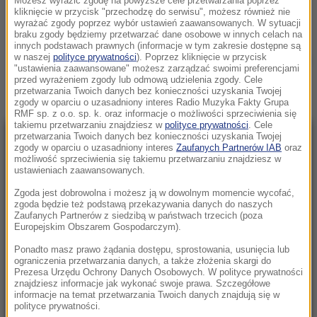
Możesz wyrazić zgodę na powyższe cele przetwarzania poprzez
ŚRODA, 19 CZERWCA 2024 (07:05)
kliknięcie w przycisk "przechodzę do serwisu", możesz również nie
wyrażać zgody poprzez wybór ustawień zaawansowanych. W sytuacji
ZIELONA GRANICA FILM
braku zgody będziemy przetwarzać dane osobowe w innych celach na
innych podstawach prawnych (informacje w tym zakresie dostępne są
w naszej
polityce prywatności
). Poprzez kliknięcie w przycisk
Zobacz więcej »
"ustawienia zaawansowane" możesz zarządzać swoimi preferencjami
przed wyrażeniem zgody lub odmową udzielenia zgody. Cele
przetwarzania Twoich danych bez konieczności uzyskania Twojej
zgody w oparciu o uzasadniony interes Radio Muzyka Fakty Grupa
RMF sp. z o.o. sp. k. oraz informacje o możliwości sprzeciwienia się
takiemu przetwarzaniu znajdziesz w
polityce prywatności
. Cele
przetwarzania Twoich danych bez konieczności uzyskania Twojej
NAJNOWSZE
zgody w oparciu o uzasadniony interes
Zaufanych Partnerów IAB
oraz
możliwość sprzeciwienia się takiemu przetwarzaniu znajdziesz w
ustawieniach zaawansowanych.
10:00
Zgoda jest dobrowolna i możesz ją w dowolnym momencie wycofać,
Nie tylko dla rodzin! Odkryj, w czym może
zgoda będzie też podstawą przekazywania danych do naszych
pomóc terapia systemowa
Zaufanych Partnerów z siedzibą w państwach trzecich (poza
Europejskim Obszarem Gospodarczym).
09:51
Ponadto masz prawo żądania dostępu, sprostowania, usunięcia lub
Groźny wypadek w Pułankowicach. Zderzenie
ograniczenia przetwarzania danych, a także złożenia skargi do
Prezesa Urzędu Ochrony Danych Osobowych. W polityce prywatności
busa z osobówką, wielu rannych
znajdziesz informacje jak wykonać swoje prawa. Szczegółowe
informacje na temat przetwarzania Twoich danych znajdują się w
polityce prywatności.
09:21