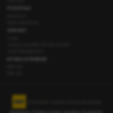
Patronaty
POZOSTAŁE
Newsroom
Radio internetowe
KONTAKT
O nas
Gorąca Linia RMF FM: 600 700 800
email: fakty@rmf.fm
APLIKACJE MOBILNE
RMF FM
RMF ON
Korzystanie z portalu oznacza akceptację
Regulaminu
.
Polityka Cookies
.
SpeakUp
.
Prywatność
.