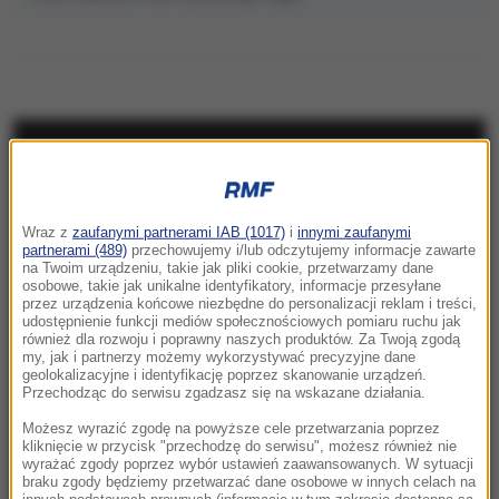
NAJNOWSZE
23:41
Wraz z
zaufanymi partnerami IAB (1017)
i
innymi zaufanymi
Hubert Hurkacz gra dalej! Potrzebny był tie-
partnerami (489)
przechowujemy i/lub odczytujemy informacje zawarte
break
na Twoim urządzeniu, takie jak pliki cookie, przetwarzamy dane
osobowe, takie jak unikalne identyfikatory, informacje przesyłane
przez urządzenia końcowe niezbędne do personalizacji reklam i treści,
23:26
udostępnienie funkcji mediów społecznościowych pomiaru ruchu jak
Linette walczyła, ale Jovic okazała się za
również dla rozwoju i poprawny naszych produktów. Za Twoją zgodą
my, jak i partnerzy możemy wykorzystywać precyzyjne dane
mocna. Toronto nie dla Polki
geolokalizacyjne i identyfikację poprzez skanowanie urządzeń.
Przechodząc do serwisu zgadzasz się na wskazane działania.
23:04
Możesz wyrazić zgodę na powyższe cele przetwarzania poprzez
Kierują jednym państwem, ale dzieli ich
kliknięcie w przycisk "przechodzę do serwisu", możesz również nie
wyrażać zgody poprzez wybór ustawień zaawansowanych. W sytuacji
przyciemniona szyba?
braku zgody będziemy przetwarzać dane osobowe w innych celach na