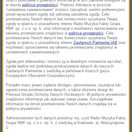
innych podstawach prawnych (informacje w tym zakresie dostępne są
22:19
w naszej
polityce prywatności
). Poprzez kliknięcie w przycisk
"ustawienia zaawansowane" możesz zarządzać swoimi preferencjami
Walka o Ligę Europy. Ferencvaros znalazł
przed wyrażeniem zgody lub odmową udzielenia zgody. Cele
sposób na Górnika
przetwarzania Twoich danych bez konieczności uzyskania Twojej
zgody w oparciu o uzasadniony interes Radio Muzyka Fakty Grupa
RMF sp. z o.o. sp. k. oraz informacje o możliwości sprzeciwienia się
21:56
takiemu przetwarzaniu znajdziesz w
polityce prywatności
. Cele
Świetny początek nie wystarczył. Pegula
przetwarzania Twoich danych bez konieczności uzyskania Twojej
zgody w oparciu o uzasadniony interes
Zaufanych Partnerów IAB
oraz
zatrzymała Fręch w Toronto
możliwość sprzeciwienia się takiemu przetwarzaniu znajdziesz w
ustawieniach zaawansowanych.
21:55
Zgoda jest dobrowolna i możesz ją w dowolnym momencie wycofać,
Ten organizm nie umiera ze starości. Z
zgoda będzie też podstawą przekazywania danych do naszych
łatwością oszukuje śmierć
Zaufanych Partnerów z siedzibą w państwach trzecich (poza
Europejskim Obszarem Gospodarczym).
21:26
Ponadto masz prawo żądania dostępu, sprostowania, usunięcia lub
ograniczenia przetwarzania danych, a także złożenia skargi do
Protest na popularnym europejskim lotnisku.
Prezesa Urzędu Ochrony Danych Osobowych. W polityce prywatności
Możliwe utrudnienia
znajdziesz informacje jak wykonać swoje prawa. Szczegółowe
informacje na temat przetwarzania Twoich danych znajdują się w
polityce prywatności.
21:16
Czarne wdowy z Rosji polują na świeżych
Administratorem tych danych jesteśmy my, czyli Radio Muzyka Fakty
Grupa RMF sp. z o.o. sp. k. z siedzibą w Krakowie, al. Waszyngtona
rekrutów
1.