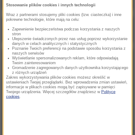
Stosowanie plików cookies i innych technologii
Wraz z partnerami stosujemy pliki cookies (tzw. ciasteczka) i inne
pokrewne technologie, które mają na celu:
Poranna rozmowa w RMF FM
Zapewnienie bezpieczeństwa podczas korzystania z naszych
Gościem Zbigniew Bogucki
stron
Ulepszenie świadczonych przez nas usług poprzez wykorzystanie
danych w celach analitycznych i statystycznych
Poznanie Twoich preferencji na podstawie sposobu korzystania z
naszych serwisów
NAJPOPULARNIEJSZE
Wyświetlanie spersonalizowanych reklam, które odpowiadają
Twoim zainteresowaniom
Gromadzenie zagregowanych danych użytkownika korzystającego
z różnych urządzeń
Niedziela, 2 sierpnia 2026 (16:32)
Zakres wykorzystywania plików cookies możesz określić w
Gdzie żyje się najlepiej? Oto raj dla emigrantów
ustawieniach Twojej przeglądarki. Bez wprowadzenia zmian ustawień,
informacje w plikach cookies mogą być zapisywane w pamięci
Twojego urządzenia. Więcej szczegółów znajdziesz w
Polityce
cookies
.
Sobota, 1 sierpnia 2026 (15:39)
Sumy opanowały jezioro Garda. Włosi przygotowali
100 tys. euro dla tych, którzy je złowią
Niedziela, 2 sierpnia 2026 (05:13)