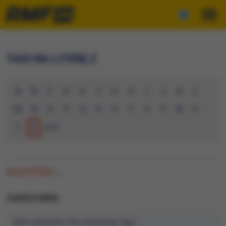
TAGI NA LITERĘ Z
A
B
C
D
E
F
G
H
I
J
K
L
M
N
O
P
Q
R
S
T
U
V
W
X
Y
Z
0-9
WSZYSTKIE
(0)
ZAKRZOWEK
Brak artykułów dla wybranego tagu.