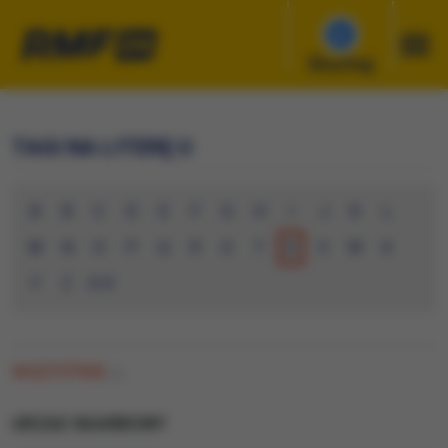
Słuchaj
TAGI NA LITERĘ U
A
B
C
D
E
F
G
H
I
J
K
L
M
N
O
P
Q
R
S
T
U
V
W
X
Y
Z
0-9
WSZYSTKIE
(0)
URZAD SKARBOWY