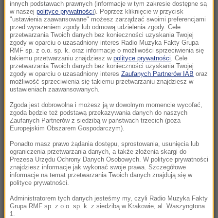
gotowa, zobaczymy Abramsy, Rosomaki czy
innych podstawach prawnych (informacje w tym zakresie dostępne są
w naszej
polityce prywatności
). Poprzez kliknięcie w przycisk
F-35
"ustawienia zaawansowane" możesz zarządzać swoimi preferencjami
przed wyrażeniem zgody lub odmową udzielenia zgody. Cele
17:16
przetwarzania Twoich danych bez konieczności uzyskania Twojej
zgody w oparciu o uzasadniony interes Radio Muzyka Fakty Grupa
Ma 1100 lat i 5 metrów w obwodzie. Oto
RMF sp. z o.o. sp. k. oraz informacje o możliwości sprzeciwienia się
najstarsze drzewo w Niemczech
takiemu przetwarzaniu znajdziesz w
polityce prywatności
. Cele
przetwarzania Twoich danych bez konieczności uzyskania Twojej
zgody w oparciu o uzasadniony interes
Zaufanych Partnerów IAB
oraz
17:16
możliwość sprzeciwienia się takiemu przetwarzaniu znajdziesz w
Prezydent zapowiada w Skawinie. „Pilnowanie
ustawieniach zaawansowanych.
żyrandoli jest nie dla mnie”
Zgoda jest dobrowolna i możesz ją w dowolnym momencie wycofać,
zgoda będzie też podstawą przekazywania danych do naszych
Zaufanych Partnerów z siedzibą w państwach trzecich (poza
17:03
Europejskim Obszarem Gospodarczym).
Najlepszy park narodowy w Europie znajduje
się blisko Polski. Jest ogromny i piękny
Ponadto masz prawo żądania dostępu, sprostowania, usunięcia lub
ograniczenia przetwarzania danych, a także złożenia skargi do
Prezesa Urzędu Ochrony Danych Osobowych. W polityce prywatności
16:57
znajdziesz informacje jak wykonać swoje prawa. Szczegółowe
informacje na temat przetwarzania Twoich danych znajdują się w
Komary tną Cię niemiłosiernie? Naukowcy w
polityce prywatności.
końcu odkryli powód
Administratorem tych danych jesteśmy my, czyli Radio Muzyka Fakty
Grupa RMF sp. z o.o. sp. k. z siedzibą w Krakowie, al. Waszyngtona
16:42
1.