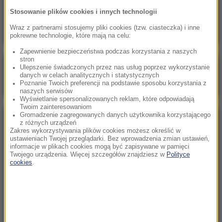
Marco Brenner zwycięzcą wyścigu Tour de
Stosowanie plików cookies i innych technologii
Pologne
Wraz z partnerami stosujemy pliki cookies (tzw. ciasteczka) i inne
pokrewne technologie, które mają na celu:
Zapewnienie bezpieczeństwa podczas korzystania z naszych
stron
Poranna rozmowa w RMF FM
Ulepszenie świadczonych przez nas usług poprzez wykorzystanie
danych w celach analitycznych i statystycznych
Gościem Katarzyna Pełczyńska-Nałęcz
Poznanie Twoich preferencji na podstawie sposobu korzystania z
naszych serwisów
Wyświetlanie spersonalizowanych reklam, które odpowiadają
Twoim zainteresowaniom
Gromadzenie zagregowanych danych użytkownika korzystającego
NAJPOPULARNIEJSZE
z różnych urządzeń
Zakres wykorzystywania plików cookies możesz określić w
ustawieniach Twojej przeglądarki. Bez wprowadzenia zmian ustawień,
informacje w plikach cookies mogą być zapisywane w pamięci
Sobota, 8 sierpnia 2026 (11:47)
Twojego urządzenia. Więcej szczegółów znajdziesz w
Polityce
Czekaliśmy na to aż 27 lat. 12 sierpnia 2026 roku
cookies
.
przejdzie do historii
Niedziela, 2 sierpnia 2026 (16:32)
Gdzie żyje się najlepiej? Oto raj dla emigrantów