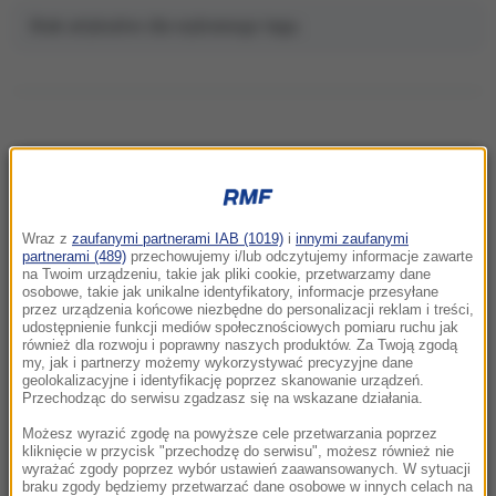
Brak artykułów dla wybranego tagu.
NAJNOWSZE
Wraz z
zaufanymi partnerami IAB (1019)
i
innymi zaufanymi
17:41
partnerami (489)
przechowujemy i/lub odczytujemy informacje zawarte
Chcesz zamknąć kota w domu? Wyniki
na Twoim urządzeniu, takie jak pliki cookie, przetwarzamy dane
osobowe, takie jak unikalne identyfikatory, informacje przesyłane
badań mocno cię zaskoczą
przez urządzenia końcowe niezbędne do personalizacji reklam i treści,
udostępnienie funkcji mediów społecznościowych pomiaru ruchu jak
również dla rozwoju i poprawny naszych produktów. Za Twoją zgodą
17:28
my, jak i partnerzy możemy wykorzystywać precyzyjne dane
Zmiana czasu na zimowy 2026. Kiedy
geolokalizacyjne i identyfikację poprzez skanowanie urządzeń.
przestawiamy zegarki i co warto wiedzieć?
Przechodząc do serwisu zgadzasz się na wskazane działania.
Możesz wyrazić zgodę na powyższe cele przetwarzania poprzez
17:22
kliknięcie w przycisk "przechodzę do serwisu", możesz również nie
wyrażać zgody poprzez wybór ustawień zaawansowanych. W sytuacji
Największa defilada w historii Polski. Armia
braku zgody będziemy przetwarzać dane osobowe w innych celach na