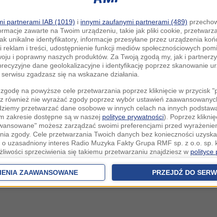
i partnerami IAB (1019)
i
innymi zaufanymi partnerami (489)
przechow
ormacje zawarte na Twoim urządzeniu, takie jak pliki cookie, przetwar
jak unikalne identyfikatory, informacje przesyłane przez urządzenia k
i reklam i treści, udostępnienie funkcji mediów społecznościowych pom
woju i poprawny naszych produktów. Za Twoją zgodą my, jak i partner
recyzyjne dane geolokalizacyjne i identyfikację poprzez skanowanie u
serwisu zgadzasz się na wskazane działania.
zgodę na powyższe cele przetwarzania poprzez kliknięcie w przycisk 
z również nie wyrażać zgody poprzez wybór ustawień zaawansowanych
dziemy przetwarzać dane osobowe w innych celach na innych podsta
ym zakresie dostępne są w naszej
polityce prywatności
). Poprzez kliknię
awansowane" możesz zarządzać swoimi preferencjami przed wyrażenie
ia zgody. Cele przetwarzania Twoich danych bez konieczności uzyska
 o uzasadniony interes Radio Muzyka Fakty Grupa RMF sp. z o.o. sp. k
żliwości sprzeciwienia się takiemu przetwarzaniu znajdziesz w
polityce
nia Twoich danych bez konieczności uzyskania Twojej zgody w oparci
ch Partnerów IAB
oraz możliwość sprzeciwienia się takiemu przetwarza
IENIA ZAAWANSOWANE
PRZEJDŹ DO SERW
aawansowanych.
rowolna i możesz ją w dowolnym momencie wycofać, zgoda będzie też
anych do naszych Zaufanych Partnerów z siedzibą w państwach trzec
szarem Gospodarczym).