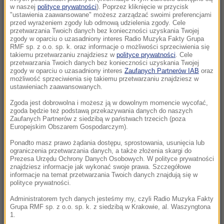
Kiedy jeść jajka, by schudnąć? Zaskakujące
w naszej
polityce prywatności
). Poprzez kliknięcie w przycisk
"ustawienia zaawansowane" możesz zarządzać swoimi preferencjami
efekty wyboru odpowiedniej pory
przed wyrażeniem zgody lub odmową udzielenia zgody. Cele
przetwarzania Twoich danych bez konieczności uzyskania Twojej
zgody w oparciu o uzasadniony interes Radio Muzyka Fakty Grupa
16:35
RMF sp. z o.o. sp. k. oraz informacje o możliwości sprzeciwienia się
Tragedia na drodze w Świętokrzyskiem.
takiemu przetwarzaniu znajdziesz w
polityce prywatności
. Cele
przetwarzania Twoich danych bez konieczności uzyskania Twojej
Jedna osoba nie żyje
zgody w oparciu o uzasadniony interes
Zaufanych Partnerów IAB
oraz
możliwość sprzeciwienia się takiemu przetwarzaniu znajdziesz w
16:34
ustawieniach zaawansowanych.
Znaleziono niewybuch. Utrudnienia w ścisłym
Zgoda jest dobrowolna i możesz ją w dowolnym momencie wycofać,
centrum Warszawy
zgoda będzie też podstawą przekazywania danych do naszych
Zaufanych Partnerów z siedzibą w państwach trzecich (poza
Europejskim Obszarem Gospodarczym).
15:55
Ważna ukraińska urzędniczka podejrzana o
Ponadto masz prawo żądania dostępu, sprostowania, usunięcia lub
ograniczenia przetwarzania danych, a także złożenia skargi do
zatajenie majątku
Prezesa Urzędu Ochrony Danych Osobowych. W polityce prywatności
znajdziesz informacje jak wykonać swoje prawa. Szczegółowe
informacje na temat przetwarzania Twoich danych znajdują się w
15:47
polityce prywatności.
Prezydent wnioskował o referendum. Senat
drugi raz mówi „nie”
Administratorem tych danych jesteśmy my, czyli Radio Muzyka Fakty
Grupa RMF sp. z o.o. sp. k. z siedzibą w Krakowie, al. Waszyngtona
1.