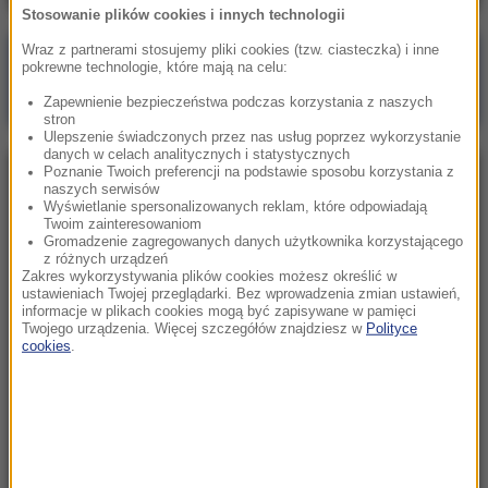
Stosowanie plików cookies i innych technologii
Wraz z partnerami stosujemy pliki cookies (tzw. ciasteczka) i inne
Poranna rozmowa w RMF FM
pokrewne technologie, które mają na celu:
Gościem Marcin Mastalerek
Zapewnienie bezpieczeństwa podczas korzystania z naszych
stron
Ulepszenie świadczonych przez nas usług poprzez wykorzystanie
danych w celach analitycznych i statystycznych
Poznanie Twoich preferencji na podstawie sposobu korzystania z
NAJPOPULARNIEJSZE
naszych serwisów
Wyświetlanie spersonalizowanych reklam, które odpowiadają
Twoim zainteresowaniom
Niedziela, 2 sierpnia 2026 (16:32)
Gromadzenie zagregowanych danych użytkownika korzystającego
z różnych urządzeń
Gdzie żyje się najlepiej? Oto raj dla emigrantów
Zakres wykorzystywania plików cookies możesz określić w
ustawieniach Twojej przeglądarki. Bez wprowadzenia zmian ustawień,
informacje w plikach cookies mogą być zapisywane w pamięci
Twojego urządzenia. Więcej szczegółów znajdziesz w
Polityce
Sobota, 1 sierpnia 2026 (15:39)
cookies
.
Sumy opanowały jezioro Garda. Włosi przygotowali
100 tys. euro dla tych, którzy je złowią
Niedziela, 2 sierpnia 2026 (05:13)
Włosi zachwyceni polskimi turystami. W tym