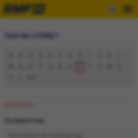
TAGI NA LITERĘ T
A
B
C
D
E
F
G
H
I
J
K
L
M
N
O
P
Q
R
S
T
U
V
W
X
Y
Z
0-9
WSZYSTKIE
(0)
TELEMEDYCYNA
Brak artykułów dla wybranego tagu.