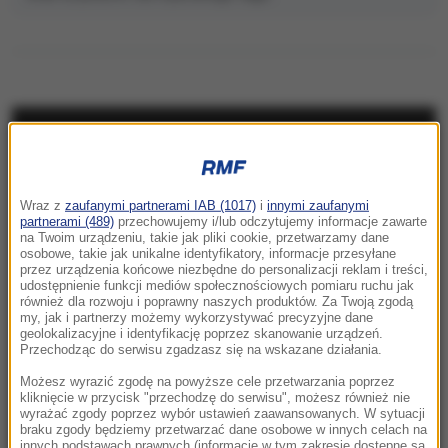
NAJNOWSZE
17:40
Wraz z
zaufanymi partnerami IAB (1017)
i
innymi zaufanymi
Ostry komunikat korsykańskich
partnerami (489)
przechowujemy i/lub odczytujemy informacje zawarte
na Twoim urządzeniu, takie jak pliki cookie, przetwarzamy dane
separatystów. Grożą osadnikom
osobowe, takie jak unikalne identyfikatory, informacje przesyłane
przez urządzenia końcowe niezbędne do personalizacji reklam i treści,
17:17
udostępnienie funkcji mediów społecznościowych pomiaru ruchu jak
również dla rozwoju i poprawny naszych produktów. Za Twoją zgodą
Grad miał nawet 7 cm średnicy. Potężne burze
my, jak i partnerzy możemy wykorzystywać precyzyjne dane
nad Warmią i Mazurami
geolokalizacyjne i identyfikację poprzez skanowanie urządzeń.
Przechodząc do serwisu zgadzasz się na wskazane działania.
17:05
Możesz wyrazić zgodę na powyższe cele przetwarzania poprzez
Litwa ostrzega przed prowokacją Rosji
kliknięcie w przycisk "przechodzę do serwisu", możesz również nie
wyrażać zgody poprzez wybór ustawień zaawansowanych. W sytuacji
braku zgody będziemy przetwarzać dane osobowe w innych celach na
16:55
innych podstawach prawnych (informacje w tym zakresie dostępne są