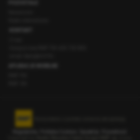
POZOSTAŁE
Newsroom
Radio internetowe
KONTAKT
O nas
Gorąca Linia RMF FM: 600 700 800
email: fakty@rmf.fm
APLIKACJE MOBILNE
RMF FM
RMF ON
Korzystanie z portalu oznacza akceptację
Regulaminu
.
Polityka Cookies
.
SpeakUp
.
Prywatność
.
Copyright by
Radio Muzyka Fakty Grupa RMF sp. z o.o.