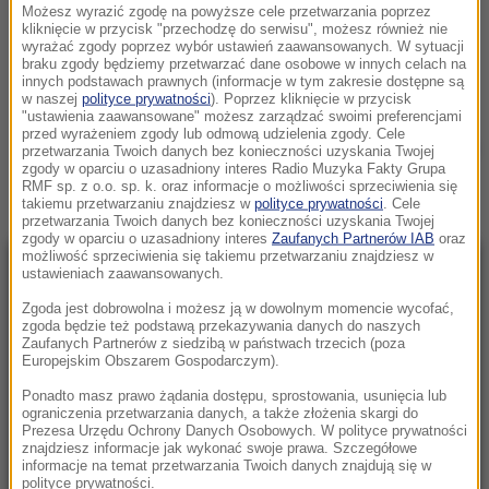
PIORUN UDERZYŁ W BOISKO PODCZAS MECZU. NIE ŻYJE 24-LETNI
Możesz wyrazić zgodę na powyższe cele przetwarzania poprzez
kliknięcie w przycisk "przechodzę do serwisu", możesz również nie
PIŁKARZ
wyrażać zgody poprzez wybór ustawień zaawansowanych. W sytuacji
ŚRODA, 5 SIERPNIA (16:09)
braku zgody będziemy przetwarzać dane osobowe w innych celach na
innych podstawach prawnych (informacje w tym zakresie dostępne są
w naszej
polityce prywatności
). Poprzez kliknięcie w przycisk
TAJLANDIA
"ustawienia zaawansowane" możesz zarządzać swoimi preferencjami
przed wyrażeniem zgody lub odmową udzielenia zgody. Cele
Zobacz więcej »
przetwarzania Twoich danych bez konieczności uzyskania Twojej
zgody w oparciu o uzasadniony interes Radio Muzyka Fakty Grupa
RMF sp. z o.o. sp. k. oraz informacje o możliwości sprzeciwienia się
takiemu przetwarzaniu znajdziesz w
polityce prywatności
. Cele
przetwarzania Twoich danych bez konieczności uzyskania Twojej
zgody w oparciu o uzasadniony interes
Zaufanych Partnerów IAB
oraz
możliwość sprzeciwienia się takiemu przetwarzaniu znajdziesz w
ustawieniach zaawansowanych.
NAJNOWSZE
Zgoda jest dobrowolna i możesz ją w dowolnym momencie wycofać,
zgoda będzie też podstawą przekazywania danych do naszych
07:21
Zaufanych Partnerów z siedzibą w państwach trzecich (poza
Turyści uciekają z wody, ryby gryzą do krwi.
Europejskim Obszarem Gospodarczym).
Nietypowe ataki na Majorce
Ponadto masz prawo żądania dostępu, sprostowania, usunięcia lub
ograniczenia przetwarzania danych, a także złożenia skargi do
Prezesa Urzędu Ochrony Danych Osobowych. W polityce prywatności
06:54
znajdziesz informacje jak wykonać swoje prawa. Szczegółowe
Kraków w światowej czołówce prestiżowego
informacje na temat przetwarzania Twoich danych znajdują się w
polityce prywatności.
rankingu. Pokonał Paryż i Kopenhagę