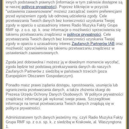
Morawiecki. Były premier spotkał się z
innych podstawach prawnych (informacje w tym zakresie dostępne są
w naszej
polityce prywatności
). Poprzez kliknięcie w przycisk
mieszkańcami Jagodna
"ustawienia zaawansowane" możesz zarządzać swoimi preferencjami
przed wyrażeniem zgody lub odmową udzielenia zgody. Cele
21:11
przetwarzania Twoich danych bez konieczności uzyskania Twojej
zgody w oparciu o uzasadniony interes Radio Muzyka Fakty Grupa
Senat USA przyjął ustawę o „piekielnych”
RMF sp. z o.o. sp. k. oraz informacje o możliwości sprzeciwienia się
sankcjach Grahama na Rosję i Iran
takiemu przetwarzaniu znajdziesz w
polityce prywatności
. Cele
przetwarzania Twoich danych bez konieczności uzyskania Twojej
zgody w oparciu o uzasadniony interes
Zaufanych Partnerów IAB
oraz
21:05
możliwość sprzeciwienia się takiemu przetwarzaniu znajdziesz w
Atak na nastolatka w Kamiennej Górze. Nowe
ustawieniach zaawansowanych.
informacje
Zgoda jest dobrowolna i możesz ją w dowolnym momencie wycofać,
zgoda będzie też podstawą przekazywania danych do naszych
Zaufanych Partnerów z siedzibą w państwach trzecich (poza
20:53
Europejskim Obszarem Gospodarczym).
Chciał dotrzeć do Ceuty na paralotni. Wpadł
do morza
Ponadto masz prawo żądania dostępu, sprostowania, usunięcia lub
ograniczenia przetwarzania danych, a także złożenia skargi do
Prezesa Urzędu Ochrony Danych Osobowych. W polityce prywatności
20:50
znajdziesz informacje jak wykonać swoje prawa. Szczegółowe
informacje na temat przetwarzania Twoich danych znajdują się w
Wyścig o Kraków nabiera tempa. Oto wyniki
polityce prywatności.
nowego sondażu
Administratorem tych danych jesteśmy my, czyli Radio Muzyka Fakty
Grupa RMF sp. z o.o. sp. k. z siedzibą w Krakowie, al. Waszyngtona
20:37
1.