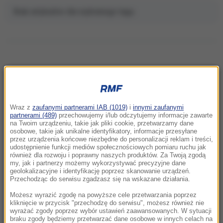
Brak artykułów dla wybranego tagu.
NAJNOWSZE
Wraz z
zaufanymi partnerami IAB (1019)
i
innymi zaufanymi
22:32
partnerami (489)
przechowujemy i/lub odczytujemy informacje zawarte
Hiszpania i Włochy na kursie kolizyjnym.
na Twoim urządzeniu, takie jak pliki cookie, przetwarzamy dane
osobowe, takie jak unikalne identyfikatory, informacje przesyłane
Spór o kontrole graniczne
przez urządzenia końcowe niezbędne do personalizacji reklam i treści,
udostępnienie funkcji mediów społecznościowych pomiaru ruchu jak
również dla rozwoju i poprawny naszych produktów. Za Twoją zgodą
21:41
my, jak i partnerzy możemy wykorzystywać precyzyjne dane
Alarm w Niemczech. Niezidentyfikowane
geolokalizacyjne i identyfikację poprzez skanowanie urządzeń.
drony przeleciały nad „stocznią Patriotów”
Przechodząc do serwisu zgadzasz się na wskazane działania.
Możesz wyrazić zgodę na powyższe cele przetwarzania poprzez
21:38
kliknięcie w przycisk "przechodzę do serwisu", możesz również nie
wyrażać zgody poprzez wybór ustawień zaawansowanych. W sytuacji
Pizza, słoneczna pogoda, Mateusz
braku zgody będziemy przetwarzać dane osobowe w innych celach na