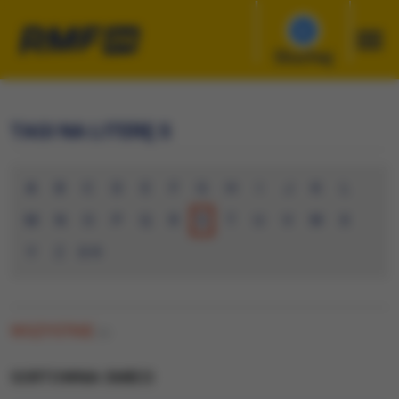
Słuchaj
TAGI NA LITERĘ S
A
B
C
D
E
F
G
H
I
J
K
L
M
N
O
P
Q
R
S
T
U
V
W
X
Y
Z
0-9
WSZYSTKIE
(0)
SORTOWNIA SMIECI