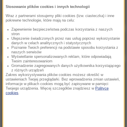
Skala nieprawidłowości na SOR-ach poraża.
Stosowanie plików cookies i innych technologii
Milionowe wypłaty, ponad stugodzinne dyżury
Wraz z partnerami stosujemy pliki cookies (tzw. ciasteczka) i inne
pokrewne technologie, które mają na celu:
Zapewnienie bezpieczeństwa podczas korzystania z naszych
stron
Poranna rozmowa w RMF FM
Ulepszenie świadczonych przez nas usług poprzez wykorzystanie
danych w celach analitycznych i statystycznych
Gościem Marcin Mastalerek
Poznanie Twoich preferencji na podstawie sposobu korzystania z
naszych serwisów
Wyświetlanie spersonalizowanych reklam, które odpowiadają
Twoim zainteresowaniom
Gromadzenie zagregowanych danych użytkownika korzystającego
NAJPOPULARNIEJSZE
z różnych urządzeń
Zakres wykorzystywania plików cookies możesz określić w
ustawieniach Twojej przeglądarki. Bez wprowadzenia zmian ustawień,
informacje w plikach cookies mogą być zapisywane w pamięci
Niedziela, 2 sierpnia 2026 (16:32)
Twojego urządzenia. Więcej szczegółów znajdziesz w
Polityce
Gdzie żyje się najlepiej? Oto raj dla emigrantów
cookies
.
Sobota, 1 sierpnia 2026 (15:39)
Sumy opanowały jezioro Garda. Włosi przygotowali
100 tys. euro dla tych, którzy je złowią