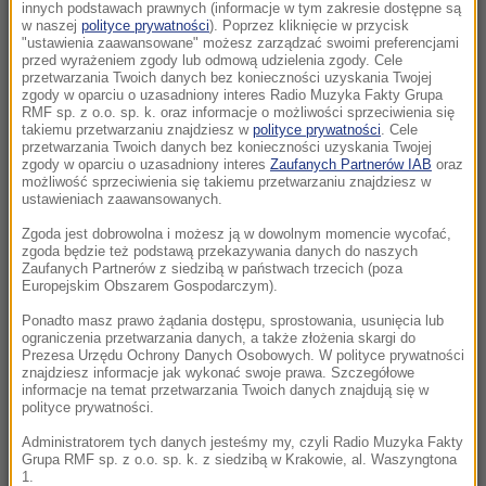
KO zawieszona
innych podstawach prawnych (informacje w tym zakresie dostępne są
w naszej
polityce prywatności
). Poprzez kliknięcie w przycisk
"ustawienia zaawansowane" możesz zarządzać swoimi preferencjami
12:46
przed wyrażeniem zgody lub odmową udzielenia zgody. Cele
Niepokojące doniesienia ukraińskiego
przetwarzania Twoich danych bez konieczności uzyskania Twojej
zgody w oparciu o uzasadniony interes Radio Muzyka Fakty Grupa
wywiadu. Fabryki pracują pełną parą
RMF sp. z o.o. sp. k. oraz informacje o możliwości sprzeciwienia się
takiemu przetwarzaniu znajdziesz w
polityce prywatności
. Cele
przetwarzania Twoich danych bez konieczności uzyskania Twojej
12:45
zgody w oparciu o uzasadniony interes
Zaufanych Partnerów IAB
oraz
Nocny zakaz sprzedaży alkoholu na terenie
możliwość sprzeciwienia się takiemu przetwarzaniu znajdziesz w
całej Polski. Jest ponadpartyjna zgoda
ustawieniach zaawansowanych.
Zgoda jest dobrowolna i możesz ją w dowolnym momencie wycofać,
12:44
zgoda będzie też podstawą przekazywania danych do naszych
Nazista mógł zostać ojcem setek dzieci w
Zaufanych Partnerów z siedzibą w państwach trzecich (poza
Europejskim Obszarem Gospodarczym).
kilku krajach Europy
Ponadto masz prawo żądania dostępu, sprostowania, usunięcia lub
ograniczenia przetwarzania danych, a także złożenia skargi do
12:22
Prezesa Urzędu Ochrony Danych Osobowych. W polityce prywatności
Polski żaglowiec osiadł na mieliźnie. Pomogli
znajdziesz informacje jak wykonać swoje prawa. Szczegółowe
informacje na temat przetwarzania Twoich danych znajdują się w
Finowie
polityce prywatności.
12:20
Administratorem tych danych jesteśmy my, czyli Radio Muzyka Fakty
Grupa RMF sp. z o.o. sp. k. z siedzibą w Krakowie, al. Waszyngtona
Siostry bliźniaczki zaatakowały nożem
1.