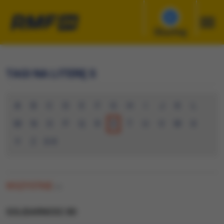
Słuchaj
TAGI NA LITERĘ S
A
B
C
D
E
F
G
H
I
J
K
L
M
N
O
P
Q
R
S
T
U
V
W
X
Y
Z
0-9
WSZYSTKIE
(0)
SOLIDARNOSC 80