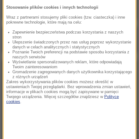
znajomego. To była zemsta
Stosowanie plików cookies i innych technologii
Wraz z partnerami stosujemy pliki cookies (tzw. ciasteczka) i inne
pokrewne technologie, które mają na celu:
Zapewnienie bezpieczeństwa podczas korzystania z naszych
Poranna rozmowa w RMF FM
stron
Ulepszenie świadczonych przez nas usług poprzez wykorzystanie
Gościem Katarzyna Pełczyńska-Nałęcz
danych w celach analitycznych i statystycznych
Poznanie Twoich preferencji na podstawie sposobu korzystania z
naszych serwisów
Wyświetlanie spersonalizowanych reklam, które odpowiadają
Twoim zainteresowaniom
NAJPOPULARNIEJSZE
Gromadzenie zagregowanych danych użytkownika korzystającego
z różnych urządzeń
Zakres wykorzystywania plików cookies możesz określić w
Sobota, 8 sierpnia 2026 (11:47)
ustawieniach Twojej przeglądarki. Bez wprowadzenia zmian ustawień,
informacje w plikach cookies mogą być zapisywane w pamięci
Czekaliśmy na to aż 27 lat. 12 sierpnia 2026 roku
Twojego urządzenia. Więcej szczegółów znajdziesz w
Polityce
przejdzie do historii
cookies
.
Sroda, 5 sierpnia 2026 (09:33)
Pracowali w polu, gdy nadeszła burza. Nie żyje 14
osób