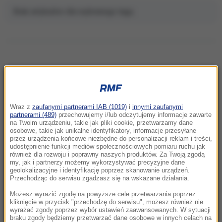
Brak artykułów dla wybranego tagu.
NAJNOWSZE
Wraz z
zaufanymi partnerami IAB (1019)
i
innymi zaufanymi
13:11
partnerami (489)
przechowujemy i/lub odczytujemy informacje zawarte
Karambol na S3. Siedem pojazdów zderzyło
na Twoim urządzeniu, takie jak pliki cookie, przetwarzamy dane
osobowe, takie jak unikalne identyfikatory, informacje przesyłane
się pod Szczecinem
przez urządzenia końcowe niezbędne do personalizacji reklam i treści,
udostępnienie funkcji mediów społecznościowych pomiaru ruchu jak
również dla rozwoju i poprawny naszych produktów. Za Twoją zgodą
13:02
my, jak i partnerzy możemy wykorzystywać precyzyjne dane
Olga Tokarczuk robi furorę na Wyspach.
geolokalizacyjne i identyfikację poprzez skanowanie urządzeń.
Książka pisarki trafiła na listę wszech czasów
Przechodząc do serwisu zgadzasz się na wskazane działania.
Możesz wyrazić zgodę na powyższe cele przetwarzania poprzez
12:50
kliknięcie w przycisk "przechodzę do serwisu", możesz również nie
wyrażać zgody poprzez wybór ustawień zaawansowanych. W sytuacji
Afera z pieniędzmi dla powodzian. Działaczka
braku zgody będziemy przetwarzać dane osobowe w innych celach na