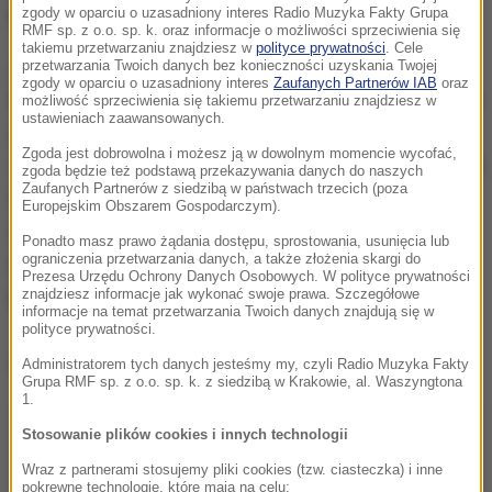
indywidualnych, pozostała część węgla i miału.
zgody w oparciu o uzasadniony interes Radio Muzyka Fakty Grupa
RMF sp. z o.o. sp. k. oraz informacje o możliwości sprzeciwienia się
takiemu przetwarzaniu znajdziesz w
polityce prywatności
. Cele
Jeżeli ten węgiel trafi na polski rynek energetyczny,
przetwarzania Twoich danych bez konieczności uzyskania Twojej
zgody w oparciu o uzasadniony interes
Zaufanych Partnerów IAB
oraz
to z kolei dobije Polską Grupę Górniczą,
która już ma
możliwość sprzeciwienia się takiemu przetwarzaniu znajdziesz w
ustawieniach zaawansowanych.
w 60 proc. zapełnione zwały i dodatkowe 2 mln ton
Zgoda jest dobrowolna i możesz ją w dowolnym momencie wycofać,
węgla po cenach dumpingowych oznaczać będzie, że
zgoda będzie też podstawą przekazywania danych do naszych
Zaufanych Partnerów z siedzibą w państwach trzecich (poza
na koniec lipca te zwały będą pełne i trzeba będzie
Europejskim Obszarem Gospodarczym).
wstrzymywać wydobycie.
Konieczna jest
Ponadto masz prawo żądania dostępu, sprostowania, usunięcia lub
ograniczenia przetwarzania danych, a także złożenia skargi do
interwencja rządu
- mówi Bogusław Ziętek,
Prezesa Urzędu Ochrony Danych Osobowych. W polityce prywatności
przewodniczący Sierpnia’80.
znajdziesz informacje jak wykonać swoje prawa. Szczegółowe
informacje na temat przetwarzania Twoich danych znajdują się w
polityce prywatności.
Dalsza część artykułu pod materiałem video:
Administratorem tych danych jesteśmy my, czyli Radio Muzyka Fakty
Grupa RMF sp. z o.o. sp. k. z siedzibą w Krakowie, al. Waszyngtona
1.
Stosowanie plików cookies i innych technologii
Wraz z partnerami stosujemy pliki cookies (tzw. ciasteczka) i inne
pokrewne technologie, które mają na celu: