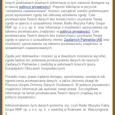
wsiadł do auta i potrącił byłą miss
innych podstawach prawnych (informacje w tym zakresie dostępne są
w naszej
polityce prywatności
). Poprzez kliknięcie w przycisk
"ustawienia zaawansowane" możesz zarządzać swoimi preferencjami
08:53
przed wyrażeniem zgody lub odmową udzielenia zgody. Cele
Rosyjskie rakiety uderzyły w Charków i
przetwarzania Twoich danych bez konieczności uzyskania Twojej
zgody w oparciu o uzasadniony interes Radio Muzyka Fakty Grupa
Odessę. Są ofiary i wielu rannych
RMF sp. z o.o. sp. k. oraz informacje o możliwości sprzeciwienia się
takiemu przetwarzaniu znajdziesz w
polityce prywatności
. Cele
08:28
przetwarzania Twoich danych bez konieczności uzyskania Twojej
zgody w oparciu o uzasadniony interes
Zaufanych Partnerów IAB
oraz
Iran stawia warunki. Cieśnina Ormuz
możliwość sprzeciwienia się takiemu przetwarzaniu znajdziesz w
zamknięta dopóki USA „nie skorygują swojego
ustawieniach zaawansowanych.
postępowania”
Zgoda jest dobrowolna i możesz ją w dowolnym momencie wycofać,
zgoda będzie też podstawą przekazywania danych do naszych
07:58
Zaufanych Partnerów z siedzibą w państwach trzecich (poza
Europejskim Obszarem Gospodarczym).
Europa ogrzewa się najszybciej na świecie.
Ekspert: „Zmiana klimatu zmieniła nasze
Ponadto masz prawo żądania dostępu, sprostowania, usunięcia lub
ograniczenia przetwarzania danych, a także złożenia skargi do
standardy”
Prezesa Urzędu Ochrony Danych Osobowych. W polityce prywatności
znajdziesz informacje jak wykonać swoje prawa. Szczegółowe
informacje na temat przetwarzania Twoich danych znajdują się w
07:55
polityce prywatności.
Brakuje tylko 150 km. Polska bliska osiągnięcia
autostradowego celu
Administratorem tych danych jesteśmy my, czyli Radio Muzyka Fakty
Grupa RMF sp. z o.o. sp. k. z siedzibą w Krakowie, al. Waszyngtona
1.