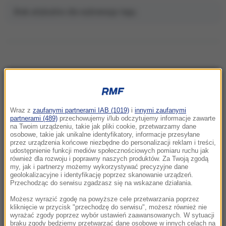
Brak artykułów dla wybranego tagu.
NAJNOWSZE
Wraz z
zaufanymi partnerami IAB (1019)
i
innymi zaufanymi
09:18
partnerami (489)
przechowujemy i/lub odczytujemy informacje zawarte
Płatne parkowanie w kolejnych częściach
na Twoim urządzeniu, takie jak pliki cookie, przetwarzamy dane
osobowe, takie jak unikalne identyfikatory, informacje przesyłane
miasta. Kraków powiększa strefę
przez urządzenia końcowe niezbędne do personalizacji reklam i treści,
udostępnienie funkcji mediów społecznościowych pomiaru ruchu jak
09:02
również dla rozwoju i poprawny naszych produktów. Za Twoją zgodą
my, jak i partnerzy możemy wykorzystywać precyzyjne dane
„Musiałem odsuwać koralowce, by wejść do
geolokalizacyjne i identyfikację poprzez skanowanie urządzeń.
wody”. Dziś to miejsce umiera
Przechodząc do serwisu zgadzasz się na wskazane działania.
Możesz wyrazić zgodę na powyższe cele przetwarzania poprzez
08:57
kliknięcie w przycisk "przechodzę do serwisu", możesz również nie
Znaleźli kluczyki, gdy rodzice spali. 6-latek
wyrażać zgody poprzez wybór ustawień zaawansowanych. W sytuacji
braku zgody będziemy przetwarzać dane osobowe w innych celach na