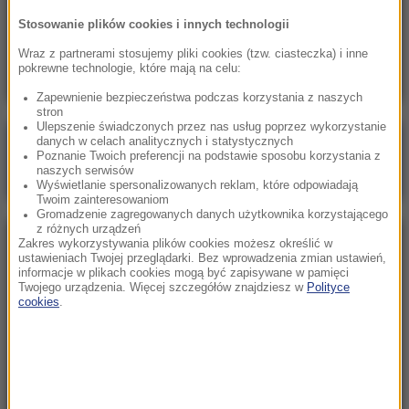
07:35
Stosowanie plików cookies i innych technologii
Zatrzymania po kryzysie migracyjnym. Duże
ryzyko kolejnego szturmu na granice Ceuty
Wraz z partnerami stosujemy pliki cookies (tzw. ciasteczka) i inne
pokrewne technologie, które mają na celu:
Zapewnienie bezpieczeństwa podczas korzystania z naszych
stron
Ulepszenie świadczonych przez nas usług poprzez wykorzystanie
danych w celach analitycznych i statystycznych
Poranna rozmowa w RMF FM
Poznanie Twoich preferencji na podstawie sposobu korzystania z
naszych serwisów
Gościem Marcin Mastalerek
Wyświetlanie spersonalizowanych reklam, które odpowiadają
Twoim zainteresowaniom
Gromadzenie zagregowanych danych użytkownika korzystającego
z różnych urządzeń
Zakres wykorzystywania plików cookies możesz określić w
NAJPOPULARNIEJSZE
ustawieniach Twojej przeglądarki. Bez wprowadzenia zmian ustawień,
informacje w plikach cookies mogą być zapisywane w pamięci
Twojego urządzenia. Więcej szczegółów znajdziesz w
Polityce
Sobota, 8 sierpnia 2026 (11:47)
cookies
.
Czekaliśmy na to aż 27 lat. 12 sierpnia 2026 roku
przejdzie do historii
Niedziela, 2 sierpnia 2026 (16:32)