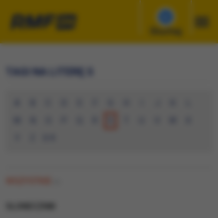
Słuchaj
TAGI NA LITERĘ S
A
B
C
D
E
F
G
H
I
J
K
L
M
N
O
P
Q
R
S
T
U
V
W
X
Y
Z
0-9
WSZYSTKIE
(0)
SLONECZNIK