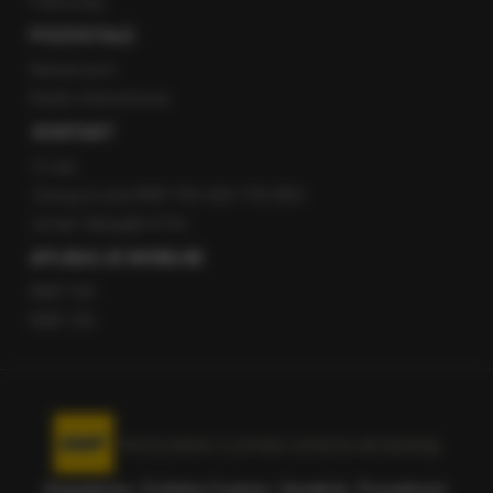
Patronaty
POZOSTAŁE
Newsroom
Radio internetowe
KONTAKT
O nas
Gorąca Linia RMF FM: 600 700 800
email: fakty@rmf.fm
APLIKACJE MOBILNE
RMF FM
RMF ON
Korzystanie z portalu oznacza akceptację
Regulaminu
.
Polityka Cookies
.
SpeakUp
.
Prywatność
.