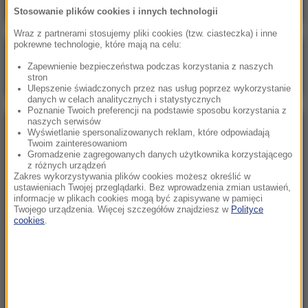
Stosowanie plików cookies i innych technologii
Wraz z partnerami stosujemy pliki cookies (tzw. ciasteczka) i inne
pokrewne technologie, które mają na celu:
Poranna rozmowa w RMF FM
Zapewnienie bezpieczeństwa podczas korzystania z naszych
Gościem Marcin Mastalerek
stron
Ulepszenie świadczonych przez nas usług poprzez wykorzystanie
danych w celach analitycznych i statystycznych
Poznanie Twoich preferencji na podstawie sposobu korzystania z
naszych serwisów
NAJPOPULARNIEJSZE
Wyświetlanie spersonalizowanych reklam, które odpowiadają
Twoim zainteresowaniom
Gromadzenie zagregowanych danych użytkownika korzystającego
z różnych urządzeń
Niedziela, 2 sierpnia 2026 (16:32)
Zakres wykorzystywania plików cookies możesz określić w
Gdzie żyje się najlepiej? Oto raj dla emigrantów
ustawieniach Twojej przeglądarki. Bez wprowadzenia zmian ustawień,
informacje w plikach cookies mogą być zapisywane w pamięci
Twojego urządzenia. Więcej szczegółów znajdziesz w
Polityce
cookies
.
Sobota, 1 sierpnia 2026 (15:39)
Sumy opanowały jezioro Garda. Włosi przygotowali
100 tys. euro dla tych, którzy je złowią
Niedziela, 2 sierpnia 2026 (05:13)