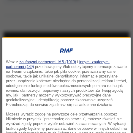
NAJNOWSZE
23:57
Wraz z
zaufanymi partnerami IAB (1019)
i
innymi zaufanymi
Były żołnierz USA przechodzi piekło w Rosji.
partnerami (489)
przechowujemy i/lub odczytujemy informacje zawarte
Waszyngton naciska na Moskwę
na Twoim urządzeniu, takie jak pliki cookie, przetwarzamy dane
osobowe, takie jak unikalne identyfikatory, informacje przesyłane
przez urządzenia końcowe niezbędne do personalizacji reklam i treści,
23:18
udostępnienie funkcji mediów społecznościowych pomiaru ruchu jak
„To był dobry dzień”. Iga Świątek awansowała
również dla rozwoju i poprawny naszych produktów. Za Twoją zgodą
my, jak i partnerzy możemy wykorzystywać precyzyjne dane
do kolejnej rundy w Toronto
geolokalizacyjne i identyfikację poprzez skanowanie urządzeń.
Przechodząc do serwisu zgadzasz się na wskazane działania.
23:08
Możesz wyrazić zgodę na powyższe cele przetwarzania poprzez
„Są już pewne postępy”. Donald Trump mówił
kliknięcie w przycisk "przechodzę do serwisu", możesz również nie
wyrażać zgody poprzez wybór ustawień zaawansowanych. W sytuacji
o wojnie w Ukrainie
braku zgody będziemy przetwarzać dane osobowe w innych celach na