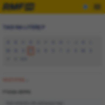
TAGI NA LITERĘ P
A
B
C
D
E
F
G
H
I
J
K
L
M
N
O
P
Q
R
S
T
U
V
W
X
Y
Z
0-9
WSZYSTKIE
(0)
PTASIA GRYPA
Brak artykułów dla wybranego tagu.