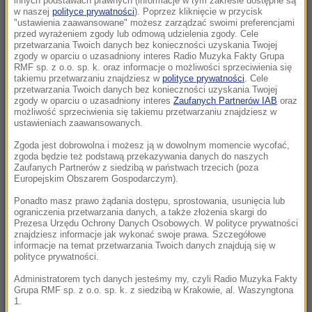
innych podstawach prawnych (informacje w tym zakresie dostępne są
22:17
w naszej
polityce prywatności
). Poprzez kliknięcie w przycisk
"ustawienia zaawansowane" możesz zarządzać swoimi preferencjami
GKS Katowice w nieciekawej sytuacji przed
przed wyrażeniem zgody lub odmową udzielenia zgody. Cele
rewanżem z Izraelczykami
przetwarzania Twoich danych bez konieczności uzyskania Twojej
zgody w oparciu o uzasadniony interes Radio Muzyka Fakty Grupa
RMF sp. z o.o. sp. k. oraz informacje o możliwości sprzeciwienia się
21:42
takiemu przetwarzaniu znajdziesz w
polityce prywatności
. Cele
Raków bezbramkowo remisuje. Sprawa
przetwarzania Twoich danych bez konieczności uzyskania Twojej
zgody w oparciu o uzasadniony interes
Zaufanych Partnerów IAB
oraz
awansu otwarta
możliwość sprzeciwienia się takiemu przetwarzaniu znajdziesz w
ustawieniach zaawansowanych.
21:37
Zgoda jest dobrowolna i możesz ją w dowolnym momencie wycofać,
Rosja na dalekiej północy ćwiczyła walkę z
zgoda będzie też podstawą przekazywania danych do naszych
NATO
Zaufanych Partnerów z siedzibą w państwach trzecich (poza
Europejskim Obszarem Gospodarczym).
21:15
Ponadto masz prawo żądania dostępu, sprostowania, usunięcia lub
ograniczenia przetwarzania danych, a także złożenia skargi do
Masakra w Jemenie. Huti przeszli do
Prezesa Urzędu Ochrony Danych Osobowych. W polityce prywatności
ofensywy
znajdziesz informacje jak wykonać swoje prawa. Szczegółowe
informacje na temat przetwarzania Twoich danych znajdują się w
polityce prywatności.
21:14
Tam jeszcze nie był. Zełenski odwiedzi
Administratorem tych danych jesteśmy my, czyli Radio Muzyka Fakty
Grupa RMF sp. z o.o. sp. k. z siedzibą w Krakowie, al. Waszyngtona
partnera Rosji
1.